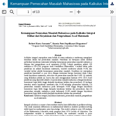
Kemampuan Pemecahan Masalah Mahasiswa pada Kalkulus Integral Dilihat dari Keyakinan dan Pengetahuan Awal Matematis