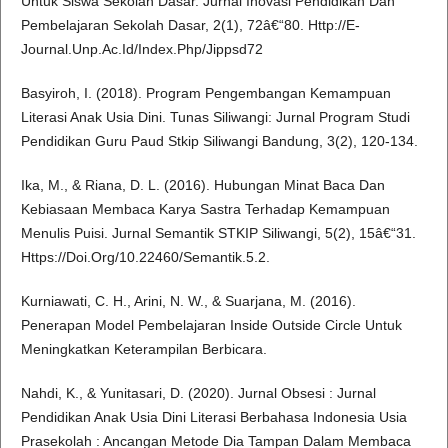
Untuk Siswa Sekolah Dasar. Jurnal Inovasi Pendidikan Dan
Pembelajaran Sekolah Dasar, 2(1), 72â€“80. Http://E-
Journal.Unp.Ac.Id/Index.Php/Jippsd72
Basyiroh, I. (2018). Program Pengembangan Kemampuan
Literasi Anak Usia Dini. Tunas Siliwangi: Jurnal Program Studi
Pendidikan Guru Paud Stkip Siliwangi Bandung, 3(2), 120-134.
Ika, M., & Riana, D. L. (2016). Hubungan Minat Baca Dan
Kebiasaan Membaca Karya Sastra Terhadap Kemampuan
Menulis Puisi. Jurnal Semantik STKIP Siliwangi, 5(2), 15â€“31.
Https://Doi.Org/10.22460/Semantik.5.2.
Kurniawati, C. H., Arini, N. W., & Suarjana, M. (2016).
Penerapan Model Pembelajaran Inside Outside Circle Untuk
Meningkatkan Keterampilan Berbicara.
Nahdi, K., & Yunitasari, D. (2020). Jurnal Obsesi : Jurnal
Pendidikan Anak Usia Dini Literasi Berbahasa Indonesia Usia
Prasekolah : Ancangan Metode Dia Tampan Dalam Membaca