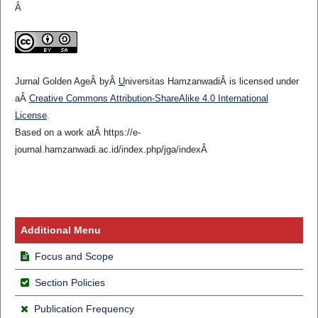
Â
Jurnal Golden Age
Â byÂ
U
niversitas Hamzanwadi
Â is licensed under
aÂ
Creative Commons Attribution-ShareAlike 4.0 International
License
.
Based on a work atÂ https://e-
journal.hamzanwadi.ac.id/index.php/jga/indexÂ
Additional Menu
Focus and Scope
Section Policies
Publication Frequency