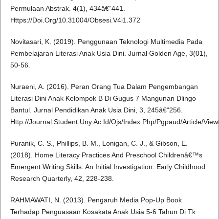
Permulaan Abstrak. 4(1), 434â€“441.
Https://Doi.Org/10.31004/Obsesi.V4i1.372
Novitasari, K. (2019). Penggunaan Teknologi Multimedia Pada
Pembelajaran Literasi Anak Usia Dini. Jurnal Golden Age, 3(01),
50-56.
Nuraeni, A. (2016). Peran Orang Tua Dalam Pengembangan
Literasi Dini Anak Kelompok B Di Gugus 7 Mangunan Dlingo
Bantul. Jurnal Pendidikan Anak Usia Dini, 3, 245â€“256.
Http://Journal.Student.Uny.Ac.Id/Ojs/Index.Php/Pgpaud/Article/View
Puranik, C. S., Phillips, B. M., Lonigan, C. J., & Gibson, E.
(2018). Home Literacy Practices And Preschool Childrenâ€™s
Emergent Writing Skills: An Initial Investigation. Early Childhood
Research Quarterly, 42, 228-238.
RAHMAWATI, N. (2013). Pengaruh Media Pop-Up Book
Terhadap Penguasaan Kosakata Anak Usia 5-6 Tahun Di Tk