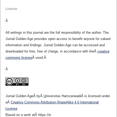
License
Â
All writings in this journal are the full responsibility of the author. The
Jurnal Golden Age provides open access to benefit anyone for valued
information and findings. Jurnal Golden Age can be accessed and
downloaded for free, free of charge, in accordance with theÂ
creative
commons license
Â used.Â
Â
Jurnal Golden Age
Â byÂ
U
niversitas Hamzanwadi
Â is licensed under
aÂ
Creative Commons Attribution-ShareAlike 4.0 International
License
.
Based on a work atÂ https://e-