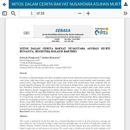
MITOS DALAM CERITA RAKYAT NUSANTARA ASUHAN MURTI BUNANTA: SEMIOTIKA ROLAND BARTHES