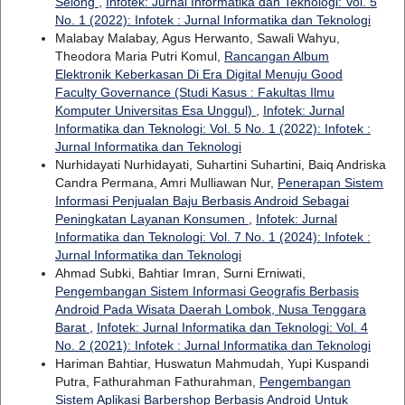
Selong
,
Infotek: Jurnal Informatika dan Teknologi: Vol. 5
No. 1 (2022): Infotek : Jurnal Informatika dan Teknologi
Malabay Malabay, Agus Herwanto, Sawali Wahyu,
Theodora Maria Putri Komul,
Rancangan Album
Elektronik Keberkasan Di Era Digital Menuju Good
Faculty Governance (Studi Kasus : Fakultas Ilmu
Komputer Universitas Esa Unggul)
,
Infotek: Jurnal
Informatika dan Teknologi: Vol. 5 No. 1 (2022): Infotek :
Jurnal Informatika dan Teknologi
Nurhidayati Nurhidayati, Suhartini Suhartini, Baiq Andriska
Candra Permana, Amri Mulliawan Nur,
Penerapan Sistem
Informasi Penjualan Baju Berbasis Android Sebagai
Peningkatan Layanan Konsumen
,
Infotek: Jurnal
Informatika dan Teknologi: Vol. 7 No. 1 (2024): Infotek :
Jurnal Informatika dan Teknologi
Ahmad Subki, Bahtiar Imran, Surni Erniwati,
Pengembangan Sistem Informasi Geografis Berbasis
Android Pada Wisata Daerah Lombok, Nusa Tenggara
Barat
,
Infotek: Jurnal Informatika dan Teknologi: Vol. 4
No. 2 (2021): Infotek : Jurnal Informatika dan Teknologi
Hariman Bahtiar, Huswatun Mahmudah, Yupi Kuspandi
Putra, Fathurahman Fathurahman,
Pengembangan
Sistem Aplikasi Barbershop Berbasis Android Untuk