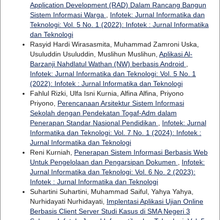
Application Development (RAD) Dalam Rancang Bangun
Sistem Informasi Warga
,
Infotek: Jurnal Informatika dan
Teknologi: Vol. 5 No. 1 (2022): Infotek : Jurnal Informatika
dan Teknologi
Rasyid Hardi Wirasasmita, Muhammad Zamroni Uska,
Usuluddin Usuluddin, Muslihun Muslihun,
Aplikasi Al-
Barzanji Nahdlatul Wathan (NW) berbasis Android
,
Infotek: Jurnal Informatika dan Teknologi: Vol. 5 No. 1
(2022): Infotek : Jurnal Informatika dan Teknologi
Fahlul Rizki, Ulfa Isni Kurnia, Alfina Alfina, Priyono
Priyono,
Perencanaan Arsitektur Sistem Informasi
Sekolah dengan Pendekatan Togaf-Adm dalam
Penerapan Standar Nasional Pendidikan
,
Infotek: Jurnal
Informatika dan Teknologi: Vol. 7 No. 1 (2024): Infotek :
Jurnal Informatika dan Teknologi
Reni Kurniah,
Penerapan Sistem Informasi Berbasis Web
Untuk Pengelolaan dan Pengarsipan Dokumen
,
Infotek:
Jurnal Informatika dan Teknologi: Vol. 6 No. 2 (2023):
Infotek : Jurnal Informatika dan Teknologi
Suhartini Suhartini, Muhammad Saiful, Yahya Yahya,
Nurhidayati Nurhidayati,
Implentasi Aplikasi Ujian Online
Berbasis Client Server Studi Kasus di SMA Negeri 3