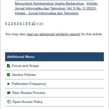
Menumbuh Kembangkan Usaha Barbershop
,
Infotek:
Jurnal Informatika dan Teknologi: Vol. 5 No. 2 (2022):
Infotek : Jurnal Informatika dan Teknologi
1
2
3
4
5
6
7
8
9
10
>
>>
You may also
start an advanced similarity search
for this article.
Additional Menu
Focus and Scope
Section Policies
Publication Frequency
Peer Review Process
Open Access Policy