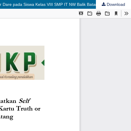
r Dare pada Siswa Kelas VIII SMP IT NW Balik Batang
Download