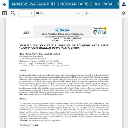
ANALISIS WACANA KRITIS NORMAN FAIRCLOUGH PADA LIRIK LAGU RUMAH SINGGAH KARYA FABIO ASHER