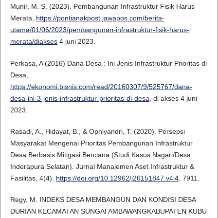
Munir, M. S. (2023). Pembangunan Infrastruktur Fisik Harus
Merata,
https://pontianakpost.jawapos.com/berita-
utama/01/06/2023/pembangunan-infrastruktur-fisik-harus-
merata/diakses
4 juni 2023.
Perkasa, A (2016) Dana Desa : Ini Jenis Infrastruktur Prioritas di
Desa,
https://ekonomi.bisnis.com/read/20160307/9/525767/dana-
desa-ini-3-jenis-infrastruktur-prioritas-di-desa
, di akses 4 juni
2023.
Rasadi, A., Hidayat, B., & Ophiyandri, T. (2020). Persepsi
Masyarakat Mengenai Prioritas Pembangunan Infrastruktur
Desa Berbasis Mitigasi Bencana (Studi Kasus Nagari/Desa
Inderapura Selatan). Jurnal Manajemen Aset Infrastruktur &
Fasilitas, 4(4).
https://doi.org/10.12962/j26151847.v4i4
. 7911.
Regy, M. INDEKS DESA MEMBANGUN DAN KONDISI DESA
DURIAN KECAMATAN SUNGAI AMBAWANGKABUPATEN KUBU