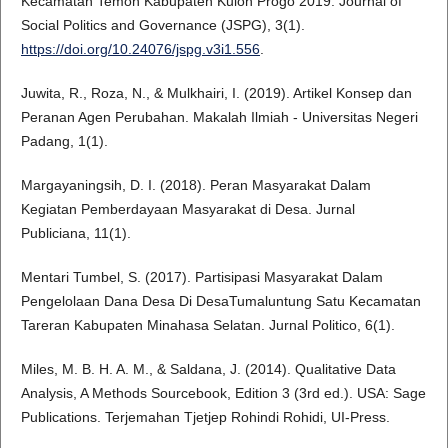
Kecamatan Temon Kabupaten Kulon Progo 2019. Journal of
Social Politics and Governance (JSPG), 3(1).
https://doi.org/10.24076/jspg.v3i1.556
.
Juwita, R., Roza, N., & Mulkhairi, I. (2019). Artikel Konsep dan
Peranan Agen Perubahan. Makalah Ilmiah - Universitas Negeri
Padang, 1(1).
Margayaningsih, D. I. (2018). Peran Masyarakat Dalam
Kegiatan Pemberdayaan Masyarakat di Desa. Jurnal
Publiciana, 11(1).
Mentari Tumbel, S. (2017). Partisipasi Masyarakat Dalam
Pengelolaan Dana Desa Di DesaTumaluntung Satu Kecamatan
Tareran Kabupaten Minahasa Selatan. Jurnal Politico, 6(1).
Miles, M. B. H. A. M., & Saldana, J. (2014). Qualitative Data
Analysis, A Methods Sourcebook, Edition 3 (3rd ed.). USA: Sage
Publications. Terjemahan Tjetjep Rohindi Rohidi, UI-Press.