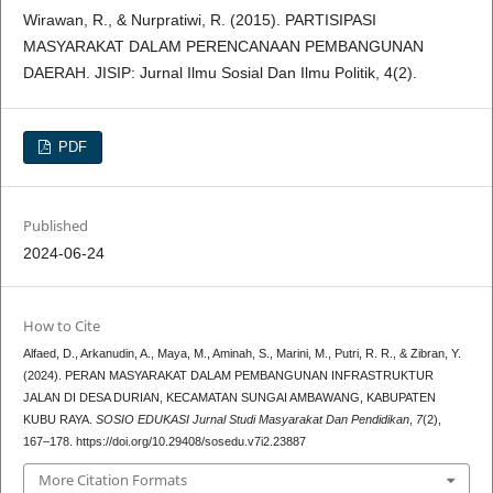
Wirawan, R., & Nurpratiwi, R. (2015). PARTISIPASI
MASYARAKAT DALAM PERENCANAAN PEMBANGUNAN
DAERAH. JISIP: Jurnal Ilmu Sosial Dan Ilmu Politik, 4(2).
PDF
Published
2024-06-24
How to Cite
Alfaed, D., Arkanudin, A., Maya, M., Aminah, S., Marini, M., Putri, R. R., & Zibran, Y.
(2024). PERAN MASYARAKAT DALAM PEMBANGUNAN INFRASTRUKTUR
JALAN DI DESA DURIAN, KECAMATAN SUNGAI AMBAWANG, KABUPATEN
KUBU RAYA.
SOSIO EDUKASI Jurnal Studi Masyarakat Dan Pendidikan
,
7
(2),
167–178. https://doi.org/10.29408/sosedu.v7i2.23887
More Citation Formats