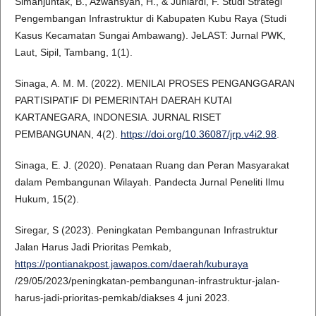
Simanjuntak, B., Azwansyah, H., & Juniardi, F. Studi Strategi
Pengembangan Infrastruktur di Kabupaten Kubu Raya (Studi
Kasus Kecamatan Sungai Ambawang). JeLAST: Jurnal PWK,
Laut, Sipil, Tambang, 1(1).
Sinaga, A. M. M. (2022). MENILAI PROSES PENGANGGARAN
PARTISIPATIF DI PEMERINTAH DAERAH KUTAI
KARTANEGARA, INDONESIA. JURNAL RISET
PEMBANGUNAN, 4(2).
https://doi.org/10.36087/jrp.v4i2.98
.
Sinaga, E. J. (2020). Penataan Ruang dan Peran Masyarakat
dalam Pembangunan Wilayah. Pandecta Jurnal Peneliti Ilmu
Hukum, 15(2).
Siregar, S (2023). Peningkatan Pembangunan Infrastruktur
Jalan Harus Jadi Prioritas Pemkab,
https://pontianakpost.jawapos.com/daerah/kuburaya
/29/05/2023/peningkatan-pembangunan-infrastruktur-jalan-
harus-jadi-prioritas-pemkab/diakses 4 juni 2023.