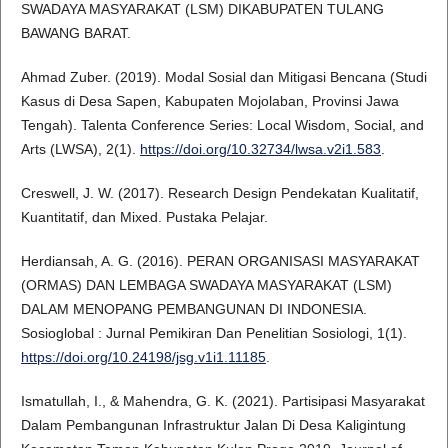
SWADAYA MASYARAKAT (LSM) DIKABUPATEN TULANG
BAWANG BARAT.
Ahmad Zuber. (2019). Modal Sosial dan Mitigasi Bencana (Studi
Kasus di Desa Sapen, Kabupaten Mojolaban, Provinsi Jawa
Tengah). Talenta Conference Series: Local Wisdom, Social, and
Arts (LWSA), 2(1).
https://doi.org/10.32734/lwsa.v2i1.583
.
Creswell, J. W. (2017). Research Design Pendekatan Kualitatif,
Kuantitatif, dan Mixed. Pustaka Pelajar.
Herdiansah, A. G. (2016). PERAN ORGANISASI MASYARAKAT
(ORMAS) DAN LEMBAGA SWADAYA MASYARAKAT (LSM)
DALAM MENOPANG PEMBANGUNAN DI INDONESIA.
Sosioglobal : Jurnal Pemikiran Dan Penelitian Sosiologi, 1(1).
https://doi.org/10.24198/jsg.v1i1.11185
.
Ismatullah, I., & Mahendra, G. K. (2021). Partisipasi Masyarakat
Dalam Pembangunan Infrastruktur Jalan Di Desa Kaligintung