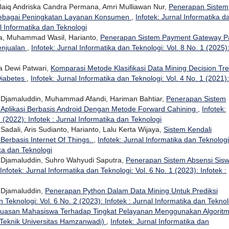
, Baiq Andriska Candra Permana, Amri Mulliawan Nur,
Penerapan Sistem
 Sebagai Peningkatan Layanan Konsumen
,
Infotek: Jurnal Informatika d
al Informatika dan Teknologi
na, Muhammad Wasil, Harianto,
Penerapan Sistem Payment Gateway P
enjualan
,
Infotek: Jurnal Informatika dan Teknologi: Vol. 8 No. 1 (2025)
a Dewi Patwari,
Komparasi Metode Klasifikasi Data Mining Decision Tr
Diabetes
,
Infotek: Jurnal Informatika dan Teknologi: Vol. 4 No. 1 (2021):
Djamaluddin, Muhammad Afandi, Hariman Bahtiar,
Penerapan Sistem
 Aplikasi Berbasis Android Dengan Metode Forward Cahining
,
Infotek:
 (2022): Infotek : Jurnal Informatika dan Teknologi
ali, Aris Sudianto, Harianto, Lalu Kerta Wijaya,
Sistem Kendali
 Berbasis Internet Of Things.
,
Infotek: Jurnal Informatika dan Teknologi
ika dan Teknologi
Djamaluddin, Suhro Wahyudi Saputra,
Penerapan Sistem Absensi Sis
Infotek: Jurnal Informatika dan Teknologi: Vol. 6 No. 1 (2023): Infotek :
Djamaluddin,
Penerapan Python Dalam Data Mining Untuk Prediksi
n Teknologi: Vol. 6 No. 2 (2023): Infotek : Jurnal Informatika dan Teknol
puasan Mahasiswa Terhadap Tingkat Pelayanan Menggunakan Algorit
s Teknik Universitas Hamzanwadi)
,
Infotek: Jurnal Informatika dan