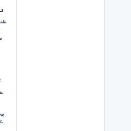
an
ada
:
ee
:
wa
ogi
ma