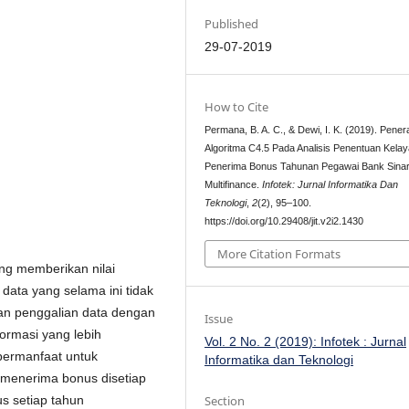
Published
29-07-2019
How to Cite
Permana, B. A. C., & Dewi, I. K. (2019). Pene
Algoritma C4.5 Pada Analisis Penentuan Kela
Penerima Bonus Tahunan Pegawai Bank Sina
Multifinance.
Infotek: Jurnal Informatika Dan
Teknologi
,
2
(2), 95–100.
https://doi.org/10.29408/jit.v2i2.1430
More Citation Formats
ng memberikan nilai
data yang selama ini tidak
kan penggalian data dengan
Issue
formasi yang lebih
Vol. 2 No. 2 (2019): Infotek : Jurnal
bermanfaat untuk
Informatika dan Teknologi
menerima bonus disetiap
Section
s setiap tahun