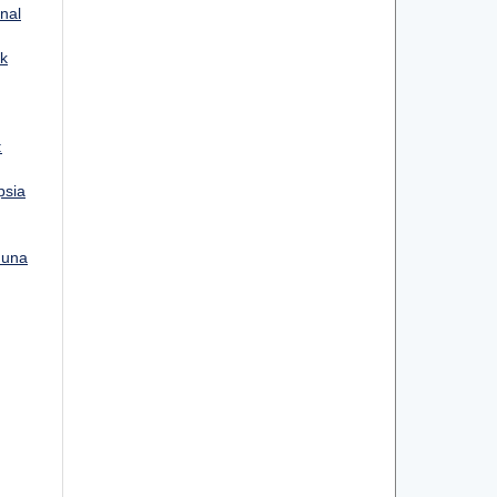
rnal
k
:
psia
Guna