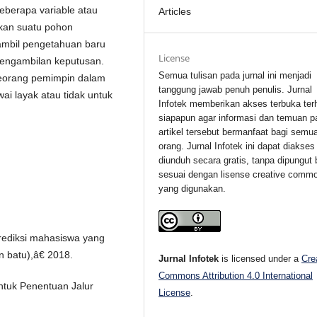
eberapa variable atau
Articles
lkan suatu pohon
ambil pengetahuan baru
License
pengambilan keputusan.
Semua tulisan pada jurnal ini menjadi
seorang pemimpin dalam
tanggung jawab penuh penulis. Jurnal
i layak atau tidak untuk
Infotek memberikan akses terbuka ter
siapapun agar informasi dan temuan p
artikel tersebut bermanfaat bagi semu
orang. Jurnal Infotek ini dapat diakses
diunduh secara gratis, tanpa dipungut 
sesuai dengan lisense creative comm
yang digunakan.
prediksi mahasiswa yang
n batu),â€ 2018.
Jurnal Infotek
is licensed under a
Cre
Commons Attribution 4.0 International
Untuk Penentuan Jalur
License
.