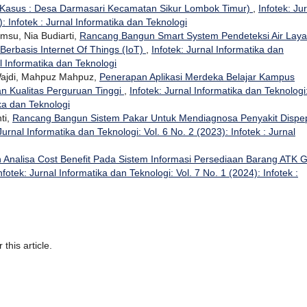
 Kasus : Desa Darmasari Kecamatan Sikur Lombok Timur)
,
Infotek: Ju
: Infotek : Jurnal Informatika dan Teknologi
su, Nia Budiarti,
Rancang Bangun Smart System Pendeteksi Air Laya
Berbasis Internet Of Things (IoT)
,
Infotek: Jurnal Informatika dan
al Informatika dan Teknologi
 Wajdi, Mahpuz Mahpuz,
Penerapan Aplikasi Merdeka Belajar Kampus
 Kualitas Perguruan Tinggi
,
Infotek: Jurnal Informatika dan Teknologi
ika dan Teknologi
ti,
Rancang Bangun Sistem Pakar Untuk Mendiagnosa Penyakit Dispe
Jurnal Informatika dan Teknologi: Vol. 6 No. 2 (2023): Infotek : Jurnal
 Analisa Cost Benefit Pada Sistem Informasi Persediaan Barang ATK 
nfotek: Jurnal Informatika dan Teknologi: Vol. 7 No. 1 (2024): Infotek :
 this article.