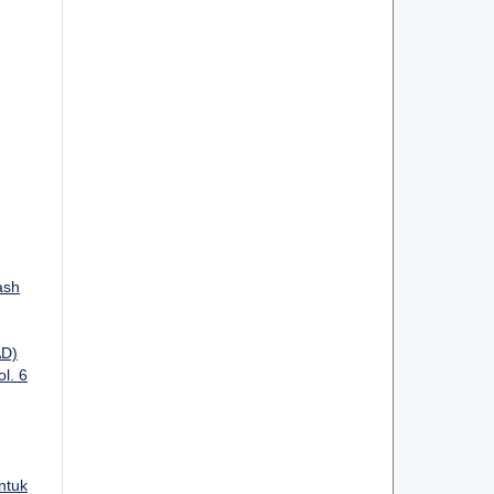
ash
AD)
ol. 6
ntuk