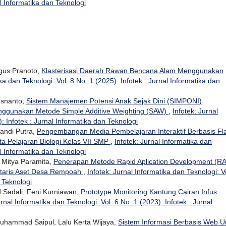
al Informatika dan Teknologi
Agus Pranoto,
Klasterisasi Daerah Rawan Bencana Alam Menggunakan
ika dan Teknologi: Vol. 8 No. 1 (2025): Infotek : Jurnal Informatika dan
Isnanto,
Sistem Manajemen Potensi Anak Sejak Dini (SIMPONI)
ggunakan Metode Simple Additive Weighting (SAW)
,
Infotek: Jurnal
: Infotek : Jurnal Informatika dan Teknologi
pandi Putra,
Pengembangan Media Pembelajaran Interaktif Berbasis Fl
ta Pelajaran Biologi Kelas VII SMP
,
Infotek: Jurnal Informatika dan
al Informatika dan Teknologi
y Mitya Paramita,
Penerapan Metode Rapid Aplication Development (R
ntaris Aset Desa Rempoah
,
Infotek: Jurnal Informatika dan Teknologi: V
n Teknologi
Sadali, Feni Kurniawan,
Prototype Monitoring Kantung Cairan Infus
urnal Informatika dan Teknologi: Vol. 6 No. 1 (2023): Infotek : Jurnal
 Muhammad Saipul, Lalu Kerta Wijaya,
Sistem Informasi Berbasis Web U