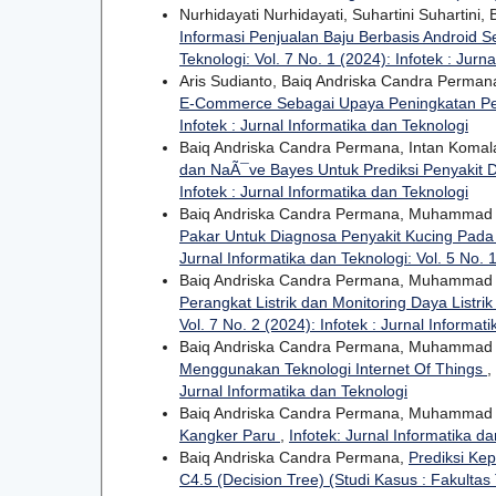
Nurhidayati Nurhidayati, Suhartini Suhartini
Informasi Penjualan Baju Berbasis Android
Teknologi: Vol. 7 No. 1 (2024): Infotek : Jurn
Aris Sudianto, Baiq Andriska Candra Perma
E-Commerce Sebagai Upaya Peningkatan P
Infotek : Jurnal Informatika dan Teknologi
Baiq Andriska Candra Permana, Intan Komal
dan NaÃ¯ve Bayes Untuk Prediksi Penyakit 
Infotek : Jurnal Informatika dan Teknologi
Baiq Andriska Candra Permana, Muhammad 
Pakar Untuk Diagnosa Penyakit Kucing Pada
Jurnal Informatika dan Teknologi: Vol. 5 No. 1
Baiq Andriska Candra Permana, Muhammad Sad
Perangkat Listrik dan Monitoring Daya Listrik
Vol. 7 No. 2 (2024): Infotek : Jurnal Informat
Baiq Andriska Candra Permana, Muhammad 
Menggunakan Teknologi Internet Of Things
,
Jurnal Informatika dan Teknologi
Baiq Andriska Candra Permana, Muhammad 
Kangker Paru
,
Infotek: Jurnal Informatika da
Baiq Andriska Candra Permana,
Prediksi Ke
C4.5 (Decision Tree) (Studi Kasus : Fakulta