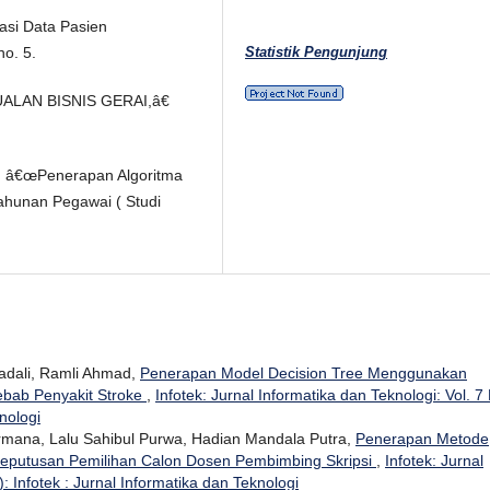
sasi Data Pasien
Statistik Pengunjung
o. 5.
UALAN BISNIS GERAI,â€
ka, â€œPenerapan Algoritma
ahunan Pegawai ( Studi
dali, Ramli Ahmad,
Penerapan Model Decision Tree Menggunakan
ebab Penyakit Stroke
,
Infotek: Jurnal Informatika dan Teknologi: Vol. 7
nologi
ermana, Lalu Sahibul Purwa, Hadian Mandala Putra,
Penerapan Metode
eputusan Pemilihan Calon Dosen Pembimbing Skripsi
,
Infotek: Jurnal
: Infotek : Jurnal Informatika dan Teknologi