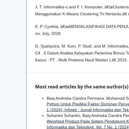
J. T. Informatika-s and F. I. Komputer, â€œClusteri
Menggunakan K-Means Clustering Tri Hertanto,â€ n
E. P. Cynthia, â€œMENGKLASIFIKASI DATA PENJ
no. July, 2018.
G. Syahputra, M. Kom, P. Studi, and M. Informati
C4 . 5 Dalam Analisa Kelayakan Penerima Bonus T
Kasus : PT . Multi Pratama Nauli Medan ),â€ 2015.
Most read articles by the same author(s)
Baiq Andriska Candra Permana, Muhamad Sa
Python Untuk Prediksi Faktor Dominan Peny
1 (2024): Infotek : Jurnal Informatika dan Tek
Suhartini Suhartini, Baiq Andriska Candra P
Weighted Product Pada Sistem Pendukung K
Informatika dan Teknologi: Vol. 7 No. 1 (2024)