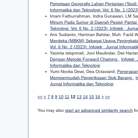
Pemetaan Geografis Lahan Pertanian (Studi
Informatika dan Teknologi: Vol. 6 No. 1 (2023)
Imam Fathurrahman, Indra Gunawan, LM Sam
Minum Pada Sumur di Daerah Pesisir Pantai 
Teknologi: Vol. 6 No. 2 (2023): Infotek : Jurn
Aris Sudianto, Hariman Bahtiar, Muh. Farid
Merdeka (MBKM) Sebagai Upaya Peningkatan
Vol. 6 No. 2 (2023): Infotek : Jurnal Informat
Yasinta istiqomah, Joni Maulindar, Dwi Hartan
Dengan Metode Forward Chaining
,
Infotek: 
Informatika dan Teknologi
Yumi Novita Dewi, Dea Octavianil,
Penerapan
Mempermudah Pemeriksaan Stok Barang
,
I
Jurnal Informatika dan Teknologi
<<
<
7
8
9
10
11
12
13
14
15
16
>
>>
You may also
start an advanced similarity search
for