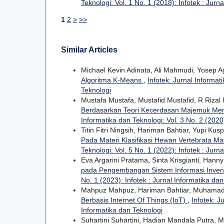
Teknologi: Vol. 1 No. 1 (2018): Infotek : Jurn
1
2
>
>>
Similar Articles
Michael Kevin Adinata, Ali Mahmudi, Yosep 
Algoritma K-Means
,
Infotek: Jurnal Informat
Teknologi
Mustafa Mustafa, Mustafid Mustafid, R Rizal 
Berdasarkan Teori Kecerdasan Majemuk Men
Informatika dan Teknologi: Vol. 3 No. 2 (2020)
Titin Fitri Ningsih, Hariman Bahtiar, Yupi Kus
Pada Materi Klasifikasi Hewan Vertebrata Ma
Teknologi: Vol. 5 No. 1 (2022): Infotek : Jurn
Eva Argarini Pratama, Sinta Krisgianti, Hann
pada Pengembangan Sistem Informasi Inve
No. 1 (2023): Infotek : Jurnal Informatika da
Mahpuz Mahpuz, Hariman Bahtiar, Muhamad 
Berbasis Internet Of Things (IoT)
,
Infotek: J
Informatika dan Teknologi
Suhartini Suhartini, Hadian Mandala Putra,