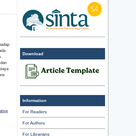
hadap
ada
Download
a
 dan
biaya
ons
Information
ative
For Readers
For Authors
For Librarians