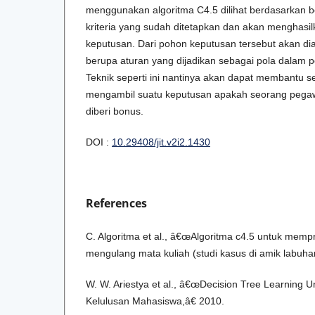
menggunakan algoritma C4.5 dilihat berdasarkan b
kriteria yang sudah ditetapkan dan akan menghasi
keputusan. Dari pohon keputusan tersebut akan di
berupa aturan yang dijadikan sebagai pola dalam 
Teknik seperti ini nantinya akan dapat membantu 
mengambil suatu keputusan apakah seorang pegawa
diberi bonus.
DOI :
10.29408/jit.v2i2.1430
References
C. Algoritma et al., â€œAlgoritma c4.5 untuk mem
mengulang mata kuliah (studi kasus di amik labuha
W. W. Ariestya et al., â€œDecision Tree Learning 
Kelulusan Mahasiswa,â€ 2010.