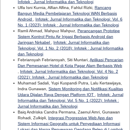
Infotek : Jurnal Informatika dan Teknologi
Ulfa Isni Kurnia, Alfian Alfina, Fahlul Rizki,
Rancang
Bangun Media Pembelajaran Teknologi WAN Berbasis
Android
,
Infotek: Jurnal Informatika dan Teknologi: Vol. 6
No. 1 (2023): Infotek : Jurnal Informatika dan Teknologi
Ramli Ahmad, Mahpuz Mahpuz,
Perancangan Prototipe
Sistem Kontrol Pintu Air Irigasi Berbasis Android dan
Jaringan Nirkabel
,
Infotek: Jurnal Informatika dan
Teknologi: Vol. 1 No. 2 (2018): Infotek : Jurnal Informatika
dan Teknologi
Febriansyah Febriansyah, Siti Muntari,
Aplikasi Pencarian
Dan Pemesanan Hotel di Kota Pagar Alam Berbasis Web
,
Infotek: Jurnal Informatika dan Teknologi: Vol. 4 No. 2
(2021): Infotek : Jurnal Informatika dan Teknologi
Muhamad Sadali, Yupi Kuspandi Putra, Lalu Kertawijaya,
Indra Gunawan,
Sistem Monitoring dan Notifikasi Kualitas
Udara Dijalan Raya Dengan Platform IOT
,
Infotek: Jurnal
Informatika dan Teknologi: Vol. 5 No. 1 (2022): Infotek :
Jurnal Informatika dan Teknologi
Baiq Andriska Candra Permana, Zaenul Amri, Gunawan
Rohadi, Zulkipli,
Integrasi Progressive Web App dan
Sistem Informasi Geografis untuk Penyediaan Informasi
Lokasi dan Harga Penyewaan Gendang Beleq di Lombok