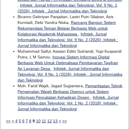
,
Infotek: Jurnal Informatika dan Teknologi: Vol. 9 No. 1
(2026): Infotek : Jurnal Informatika dan Teknologi
Bicanro Gebriyan Panjaitan, Lastri Putri Silaban, Azis
Kurniadi, Debi Yandra Niska,
Rancang Bangun Sistem
Rekomendasi Teman Belajar Berbasis Web untuk
Kolaborasi Akademik Mahasiswa
,
Infotek: Jurnal
Informatika dan Teknologi: Vol. 9 No. 2 (2026): Infotek :
Jurnal Informatika dan Teknologi
Muhammad Saiful, Aswian Editri Sutriandi, Yupi Kuspandi
Putra, L M Samsu,
Inovasi Sistem Informasi Digital
Berbasis Web Untuk Optimalisasi Pembayaran Tagihan
Air Layanan Desa
,
Infotek: Jurnal Informatika dan
Teknologi: Vol. 9 No. 1 (2026): Infotek : Jurnal Informatika
dan Teknologi
Moh. Farid Wajdi, Jagad Sugiantara,
Pemanfaatan Teknik
Pengenalan Wajah Berbasis Opencv untuk Sistem
Informasi Pencatatan Kehadiran Dosen
,
Infotek: Jurnal
Informatika dan Teknologi: Vol. 1 No. 2 (2018): Infotek :
Jurnal Informatika dan Teknologi
<<
<
4
5
6
7
8
9
10
11
12
13
>
>>