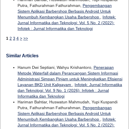
Putra, Fathurahman Fathurahman,
Pengembangan
Sistem Aplikasi Barbershop Berbasis Android Untuk
Menumbuh Kembangkan Usaha Barbershop
,
Infotek:
Jurnal Informatika dan Teknologi: Vol. 5 No. 2 (2022):
Infotek : Jurnal Informatika dan Teknologi
1
2
3
4
>
>>
Similar Articles
Hanum Dwi Septiani, Wahyu Krishantoro,
Penerapan
Metode Waterfall dalam Perancangan Sistem Informasi
Administrasi Simpan Pinjam untuk Meningkatkan Efisiensi
Layanan BKD Unit Kaligayam
,
Infotek: Jurnal Informatika
dan Teknologi: Vol. 9 No. 1 (2026): Infotek : Jurnal
Informatika dan Teknologi
Hariman Bahtiar, Huswatun Mahmudah, Yupi Kuspandi
Putra, Fathurahman Fathurahman,
Pengembangan
Sistem Aplikasi Barbershop Berbasis Android Untuk
Menumbuh Kembangkan Usaha Barbershop
,
Infotek:
Jurnal Informatika dan Teknologi: Vol. 5 No. 2 (2022):