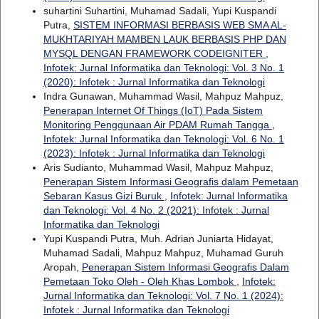
suhartini Suhartini, Muhamad Sadali, Yupi Kuspandi
Putra,
SISTEM INFORMASI BERBASIS WEB SMA AL-
MUKHTARIYAH MAMBEN LAUK BERBASIS PHP DAN
MYSQL DENGAN FRAMEWORK CODEIGNITER
,
Infotek: Jurnal Informatika dan Teknologi: Vol. 3 No. 1
(2020): Infotek : Jurnal Informatika dan Teknologi
Indra Gunawan, Muhammad Wasil, Mahpuz Mahpuz,
Penerapan Internet Of Things (IoT) Pada Sistem
Monitoring Penggunaan Air PDAM Rumah Tangga
,
Infotek: Jurnal Informatika dan Teknologi: Vol. 6 No. 1
(2023): Infotek : Jurnal Informatika dan Teknologi
Aris Sudianto, Muhammad Wasil, Mahpuz Mahpuz,
Penerapan Sistem Informasi Geografis dalam Pemetaan
Sebaran Kasus Gizi Buruk
,
Infotek: Jurnal Informatika
dan Teknologi: Vol. 4 No. 2 (2021): Infotek : Jurnal
Informatika dan Teknologi
Yupi Kuspandi Putra, Muh. Adrian Juniarta Hidayat,
Muhamad Sadali, Mahpuz Mahpuz, Muhamad Guruh
Aropah,
Penerapan Sistem Informasi Geografis Dalam
Pemetaan Toko Oleh - Oleh Khas Lombok
,
Infotek:
Jurnal Informatika dan Teknologi: Vol. 7 No. 1 (2024):
Infotek : Jurnal Informatika dan Teknologi