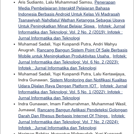
Aris Sudianto, Lalu Muhammad Samsu,
Penerapan
Media Pembelajaran Interaktif Pelajaran Bahasa
Indonesia Berbasis Android Untuk Kelas Vii Madrasah
Tsanawiyah Nahdlatul Wathan Ketangga Sebagai Upaya
Untuk Peningkatkan Minat Belajar Siswa
,
Infotek: Jurnal
Informatika dan Teknologi: Vol. 2 No. 2 (2019): Infotek :
Jurnal Informatika dan Teknologi
Muhamad Sadali, Yupi Kuspandi Putra, Andri Wahyu
Anugrah,
Rancang Bangun Sistem Point Of Sale Berbasis
Mobile untuk Meningkatkan Produktivitas Usaha
,
Infotek:
Jurnal Informatika dan Teknologi: Vol. 6 No. 2 (2023):
Infotek : Jurnal Informatika dan Teknologi
Muhamad Sadali, Yupi Kuspandi Putra, Lalu Kertawijaya,
Indra Gunawan,
Sistem Monitoring dan Notifikasi Kualitas
Udara Dijalan Raya Dengan Platform IOT
,
Infotek: Jurnal
Informatika dan Teknologi: Vol. 5 No. 1 (2022): Infotek :
Jurnal Informatika dan Teknologi
Indra Gunawan, Imam Fathurrahman, Muhammad Wasil,
Jumawal,
Rancang Bangun Aplikasi Pendeteksi Golongan
Darah Dan Rhesus Berbasis Internet Of Things
,
Infotek:
Jurnal Informatika dan Teknologi: Vol. 7 No. 2 (2024):
Infotek : Jurnal Informatika dan Teknologi
Hariman Bahtiar, Huswatun Mahmudah, Yupi Kuspandi