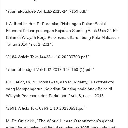
“7.jurnal-budget-Vol4Ed2-2019-144-159.pdf.”
I. A. Ibrahim dan R. Faramita, “Hubungan Faktor Sosial
Ekonomi Keluarga dengan Kejadian Stunting Anak Usia 24-59
Bulan di Wilayah Kerja Puskesmas Barombong Kota Makassar
Tahun 2014,” no. 2, 2014.
“3184-Article Text-14423-1-10-20230703.pdf.”
“7.jurnal-budget-Vol4Ed2-2019-144-159 (1).pdf.”
F. O. Aridiyah, N. Rohmawati, dan M. Ririanty, “Faktor-faktor
yang Mempengaruhi Kejadian Stunting pada Anak Balita di
Wilayah Pedesaan dan Perkotaan,” vol. 3, no. 1, 2015.
“2591-Article Text-6763-1-10-20230531.pdf.”
M. De Onis dkk., “The W orld H ealth O rganization’s global
target for reducing childhood stunting by 2025: rationale and