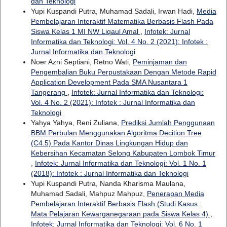
dan Teknologi
Yupi Kuspandi Putra, Muhamad Sadali, Irwan Hadi,
Media
Pembelajaran Interaktif Matematika Berbasis Flash Pada
Siswa Kelas 1 MI NW Liqaul Amal
,
Infotek: Jurnal
Informatika dan Teknologi: Vol. 4 No. 2 (2021): Infotek :
Jurnal Informatika dan Teknologi
Noer Azni Septiani, Retno Wati,
Peminjaman dan
Pengembalian Buku Perpustakaan Dengan Metode Rapid
Application Development Pada SMA Nusantara 1
Tangerang
,
Infotek: Jurnal Informatika dan Teknologi:
Vol. 4 No. 2 (2021): Infotek : Jurnal Informatika dan
Teknologi
Yahya Yahya, Reni Zuliana,
Prediksi Jumlah Penggunaan
BBM Perbulan Menggunakan Algoritma Decition Tree
(C4.5) Pada Kantor Dinas Lingkungan Hidup dan
Kebersihan Kecamatan Selong Kabupaten Lombok Timur
,
Infotek: Jurnal Informatika dan Teknologi: Vol. 1 No. 1
(2018): Infotek : Jurnal Informatika dan Teknologi
Yupi Kuspandi Putra, Nanda Kharisma Maulana,
Muhamad Sadali, Mahpuz Mahpuz,
Penerapan Media
Pembelajaran Interaktif Berbasis Flash (Studi Kasus :
Mata Pelajaran Kewarganegaraan pada Siswa Kelas 4)
,
Infotek: Jurnal Informatika dan Teknologi: Vol. 6 No. 1