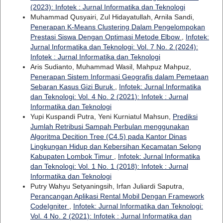
(2023): Infotek : Jurnal Informatika dan Teknologi
Muhammad Qusyairi, Zul Hidayatullah, Arnila Sandi,
Penerapan K-Means Clustering Dalam Pengelompokan
Prestasi Siswa Dengan Optimasi Metode Elbow
,
Infotek:
Jurnal Informatika dan Teknologi: Vol. 7 No. 2 (2024):
Infotek : Jurnal Informatika dan Teknologi
Aris Sudianto, Muhammad Wasil, Mahpuz Mahpuz,
Penerapan Sistem Informasi Geografis dalam Pemetaan
Sebaran Kasus Gizi Buruk
,
Infotek: Jurnal Informatika
dan Teknologi: Vol. 4 No. 2 (2021): Infotek : Jurnal
Informatika dan Teknologi
Yupi Kuspandi Putra, Yeni Kurniatul Mahsun,
Prediksi
Jumlah Retribusi Sampah Perbulan menggunakan
Algoritma Decition Tree (C4.5) pada Kantor Dinas
Lingkungan Hidup dan Kebersihan Kecamatan Selong
Kabupaten Lombok Timur
,
Infotek: Jurnal Informatika
dan Teknologi: Vol. 1 No. 1 (2018): Infotek : Jurnal
Informatika dan Teknologi
Putry Wahyu Setyaningsih, Irfan Juliardi Saputra,
Perancangan Aplikasi Rental Mobil Dengan Framework
CodeIgniter
,
Infotek: Jurnal Informatika dan Teknologi:
Vol. 4 No. 2 (2021): Infotek : Jurnal Informatika dan