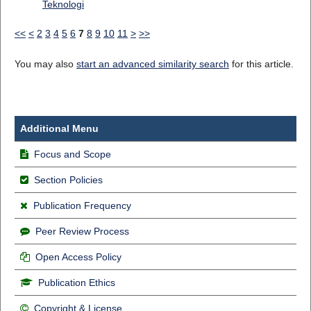
Teknologi
<<
<
2
3
4
5
6
7
8
9
10
11
>
>>
You may also
start an advanced similarity search
for this article.
Additional Menu
Focus and Scope
Section Policies
Publication Frequency
Peer Review Process
Open Access Policy
Publication Ethics
Copyright & License