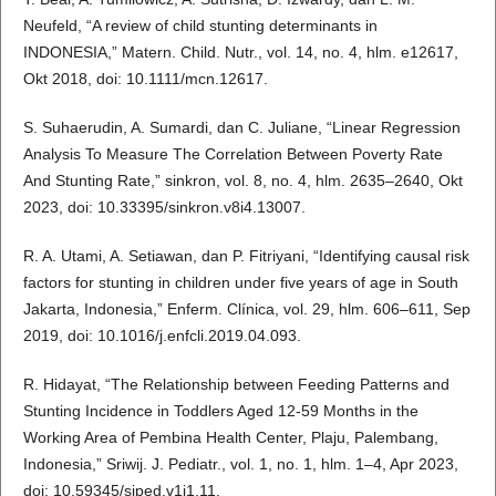
Neufeld, “A review of child stunting determinants in
INDONESIA,” Matern. Child. Nutr., vol. 14, no. 4, hlm. e12617,
Okt 2018, doi: 10.1111/mcn.12617.
S. Suhaerudin, A. Sumardi, dan C. Juliane, “Linear Regression
Analysis To Measure The Correlation Between Poverty Rate
And Stunting Rate,” sinkron, vol. 8, no. 4, hlm. 2635–2640, Okt
2023, doi: 10.33395/sinkron.v8i4.13007.
R. A. Utami, A. Setiawan, dan P. Fitriyani, “Identifying causal risk
factors for stunting in children under five years of age in South
Jakarta, Indonesia,” Enferm. Clínica, vol. 29, hlm. 606–611, Sep
2019, doi: 10.1016/j.enfcli.2019.04.093.
R. Hidayat, “The Relationship between Feeding Patterns and
Stunting Incidence in Toddlers Aged 12-59 Months in the
Working Area of Pembina Health Center, Plaju, Palembang,
Indonesia,” Sriwij. J. Pediatr., vol. 1, no. 1, hlm. 1–4, Apr 2023,
doi: 10.59345/sjped.v1i1.11.