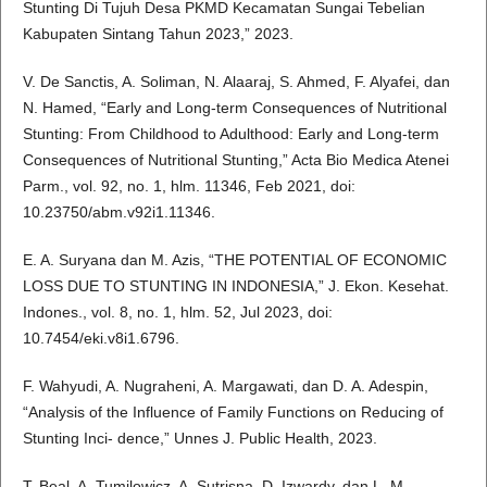
Stunting Di Tujuh Desa PKMD Kecamatan Sungai Tebelian
Kabupaten Sintang Tahun 2023,” 2023.
V. De Sanctis, A. Soliman, N. Alaaraj, S. Ahmed, F. Alyafei, dan
N. Hamed, “Early and Long-term Consequences of Nutritional
Stunting: From Childhood to Adulthood: Early and Long-term
Consequences of Nutritional Stunting,” Acta Bio Medica Atenei
Parm., vol. 92, no. 1, hlm. 11346, Feb 2021, doi:
10.23750/abm.v92i1.11346.
E. A. Suryana dan M. Azis, “THE POTENTIAL OF ECONOMIC
LOSS DUE TO STUNTING IN INDONESIA,” J. Ekon. Kesehat.
Indones., vol. 8, no. 1, hlm. 52, Jul 2023, doi:
10.7454/eki.v8i1.6796.
F. Wahyudi, A. Nugraheni, A. Margawati, dan D. A. Adespin,
“Analysis of the Influence of Family Functions on Reducing of
Stunting Inci- dence,” Unnes J. Public Health, 2023.
T. Beal, A. Tumilowicz, A. Sutrisna, D. Izwardy, dan L. M.