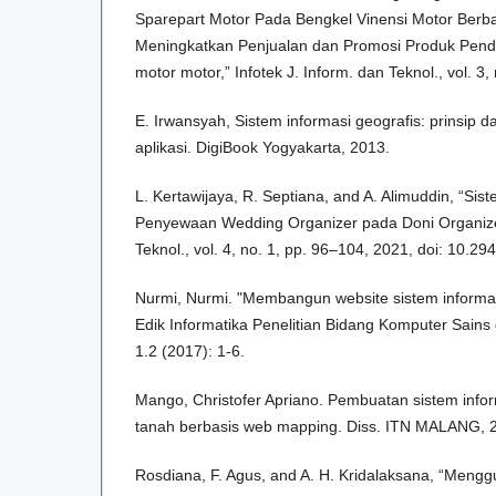
Sparepart Motor Pada Bengkel Vinensi Motor Ber
Meningkatkan Penjualan dan Promosi Produk Pend
motor motor,” Infotek J. Inform. dan Teknol., vol. 3,
E. Irwansyah, Sistem informasi geografis: prinsi
aplikasi. DigiBook Yogyakarta, 2013.
L. Kertawijaya, R. Septiana, and A. Alimuddin, “Si
Penyewaan Wedding Organizer pada Doni Organizer,
Teknol., vol. 4, no. 1, pp. 96–104, 2021, doi: 10.294
Nurmi, Nurmi. "Membangun website sistem informasi
Edik Informatika Penelitian Bidang Komputer Sains
1.2 (2017): 1-6.
Mango, Christofer Apriano. Pembuatan sistem infor
tanah berbasis web mapping. Diss. ITN MALANG, 
Rosdiana, F. Agus, and A. H. Kridalaksana, “Meng