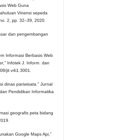
basis Web Guna
ahuluan Vinensi sepeda
 no. 2, pp. 32–39, 2020.
p dasar dan pengembangan
stem Informasi Berbasis Web
” Infotek J. Inform. dan
08/jit.v4i1.3001.
 dinas pariwisata." Jurnal
 dan Pendidikan Informatika
masi geografis peta bidang
2019.
gunakan Google Maps Api,”