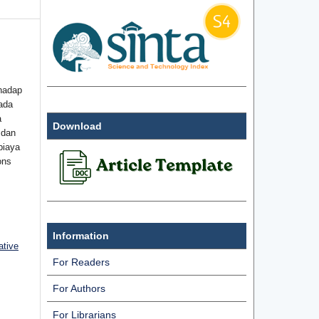
hadap
ada
a
Download
 dan
biaya
ons
Information
ative
For Readers
For Authors
For Librarians