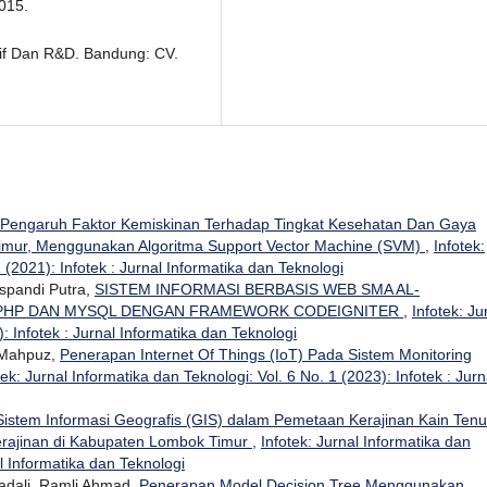
2015.
atif Dan R&D. Bandung: CV.
s Pengaruh Faktor Kemiskinan Terhadap Tingkat Kesehatan Dan Gaya
imur, Menggunakan Algoritma Support Vector Machine (SVM)
,
Infotek:
 (2021): Infotek : Jurnal Informatika dan Teknologi
uspandi Putra,
SISTEM INFORMASI BERBASIS WEB SMA AL-
 PHP DAN MYSQL DENGAN FRAMEWORK CODEIGNITER
,
Infotek: Ju
: Infotek : Jurnal Informatika dan Teknologi
 Mahpuz,
Penerapan Internet Of Things (IoT) Pada Sistem Monitoring
tek: Jurnal Informatika dan Teknologi: Vol. 6 No. 1 (2023): Infotek : Jurn
istem Informasi Geografis (GIS) dalam Pemetaan Kerajinan Kain Ten
erajinan di Kabupaten Lombok Timur
,
Infotek: Jurnal Informatika dan
al Informatika dan Teknologi
dali, Ramli Ahmad,
Penerapan Model Decision Tree Menggunakan