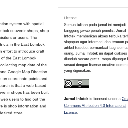
License
tion system with spatial
Semua tulisan pada jurnal ini menjadi
Lombok souvenir shops, shop
tanggung jawab penuh penulis. Jurnal
Infotek memberikan akses terbuka ter
visitors or users. The
siapapun agar informasi dan temuan p
tricts in the East Lombok
artikel tersebut bermanfaat bagi semu
effort to introduce craft
orang. Jurnal Infotek ini dapat diakses
c of the East Lombok
diunduh secara gratis, tanpa dipungut 
collecting map data of the
sesuai dengan lisense creative comm
yang digunakan.
and Google Map Direction
on on coordinate points and
search is that a web-based
venir shops has been built
Jurnal Infotek
is licensed under a
Cre
web users to find out the
Commons Attribution 4.0 International
e is shop information and
License
.
desired store.