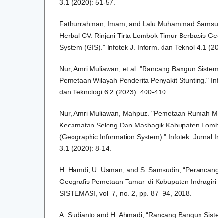
3.1 (2020): 51-57.
Fathurrahman, Imam, and Lalu Muhammad Samsu.
Herbal CV. Rinjani Tirta Lombok Timur Berbasis Ge
System (GIS)." Infotek J. Inform. dan Teknol 4.1 (2
Nur, Amri Muliawan, et al. "Rancang Bangun Sistem
Pemetaan Wilayah Penderita Penyakit Stunting." Inf
dan Teknologi 6.2 (2023): 400-410.
Nur, Amri Muliawan, Mahpuz. "Pemetaan Rumah M
Kecamatan Selong Dan Masbagik Kabupaten Lombo
(Geographic Information System)." Infotek: Jurnal 
3.1 (2020): 8-14.
H. Hamdi, U. Usman, and S. Samsudin, “Perancang
Geografis Pemetaan Taman di Kabupaten Indragiri H
SISTEMASI, vol. 7, no. 2, pp. 87–94, 2018.
A. Sudianto and H. Ahmadi, “Rancang Bangun Sist