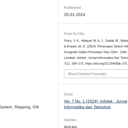
Published
20-01-2024
How to Cite
Putra, Y. K., Hidayat, M. A. J., Sadali, M., Mah
& Aropah, M. G. (2024). Penerapan Sistem In
Geografis Dalam Pemetaan Toko Oleh - Oleh
Lombok.
Infotek: Jurnal Informatika Dan Tekno
7
(1), 168–175. https://doi.org/10.29408/jit.v7i
More Citation Formats
Issue
Vol. 7 No. 1 (2024): Infotek : Jurnal
System, Mapping, Gift
Informatika dan Teknologi
Section
Articles