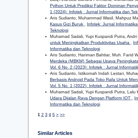
Python Untuk Prediksi Faktor Dominan Peny
1 (2024): Infotek : Jurnal Informatika dan Tek
Aris Sudianto, Muhammad Wasil, Mahpuz M
Kasus Gizi Buruk
,
Infotek: Jurnal Informatika
Teknologi
Muhamad Sadali, Yupi Kuspandi Putra, Andr
untuk Meningkatkan Produktivitas Usaha
,
In
Informatika dan Teknologi
Aris Sudianto, Hariman Bahtiar, Muh. Farid
Merdeka (MBKM) Sebagai Upaya Peningkatan
Vol. 6 No. 2 (2023): Infotek : Jurnal Informat
Aris Sudianto, Istikomah Indah Lestari, Mu
Berbasis Android Pada Toko Rafa Untuk Me
Vol. 5 No. 1 (2022): Infotek : Jurnal Informat
Muhamad Sadali, Yupi Kuspandi Putra, Lalu 
Udara Dijalan Raya Dengan Platform IOT
,
I
Informatika dan Teknologi
1
2
3
4
5
>
>>
Similar Articles