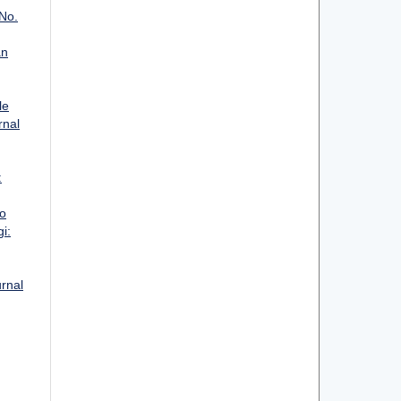
 No.
an
le
rnal
:
o
i:
urnal