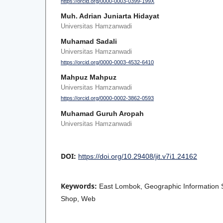
https://orcid.org/0000-0003-0399-199X
Muh. Adrian Juniarta Hidayat
Universitas Hamzanwadi
Muhamad Sadali
Universitas Hamzanwadi
https://orcid.org/0000-0003-4532-6410
Mahpuz Mahpuz
Universitas Hamzanwadi
https://orcid.org/0000-0002-3862-0593
Muhamad Guruh Aropah
Universitas Hamzanwadi
DOI:
https://doi.org/10.29408/jit.v7i1.24162
Keywords:
East Lombok, Geographic Information 
Shop, Web