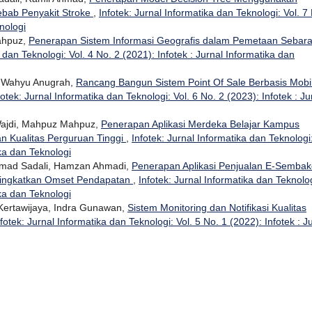
ebab Penyakit Stroke
,
Infotek: Jurnal Informatika dan Teknologi: Vol. 7
nologi
ahpuz,
Penerapan Sistem Informasi Geografis dalam Pemetaan Sebar
 dan Teknologi: Vol. 4 No. 2 (2021): Infotek : Jurnal Informatika dan
i Wahyu Anugrah,
Rancang Bangun Sistem Point Of Sale Berbasis Mobi
fotek: Jurnal Informatika dan Teknologi: Vol. 6 No. 2 (2023): Infotek : Ju
 Wajdi, Mahpuz Mahpuz,
Penerapan Aplikasi Merdeka Belajar Kampus
 Kualitas Perguruan Tinggi
,
Infotek: Jurnal Informatika dan Teknologi
ika dan Teknologi
hamad Sadali, Hamzan Ahmadi,
Penerapan Aplikasi Penjualan E-Sembak
ningkatkan Omset Pendapatan
,
Infotek: Jurnal Informatika dan Teknolog
ika dan Teknologi
Kertawijaya, Indra Gunawan,
Sistem Monitoring dan Notifikasi Kualitas
nfotek: Jurnal Informatika dan Teknologi: Vol. 5 No. 1 (2022): Infotek : J