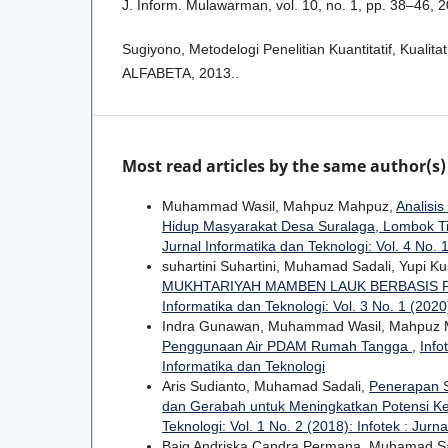
J. Inform. Mulawarman, vol. 10, no. 1, pp. 38–46, 
Sugiyono, Metodelogi Penelitian Kuantitatif, Kualit
ALFABETA, 2013..
Most read articles by the same author(s)
Muhammad Wasil, Mahpuz Mahpuz,
Analisi
Hidup Masyarakat Desa Suralaga, Lombok T
Jurnal Informatika dan Teknologi: Vol. 4 No. 1
suhartini Suhartini, Muhamad Sadali, Yupi K
MUKHTARIYAH MAMBEN LAUK BERBASIS
Informatika dan Teknologi: Vol. 3 No. 1 (2020)
Indra Gunawan, Muhammad Wasil, Mahpuz
Penggunaan Air PDAM Rumah Tangga
,
Info
Informatika dan Teknologi
Aris Sudianto, Muhamad Sadali,
Penerapan S
dan Gerabah untuk Meningkatkan Potensi K
Teknologi: Vol. 1 No. 2 (2018): Infotek : Jurn
Baiq Andriska Candra Permana, Muhamad Sa