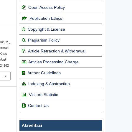
Open Access Policy
Publication Ethics
Copyright & License
Plagiarism Policy
puz, M.,
formasi
Article Retraction & Withdrawal
 Khas
logi
,
Articles Processing Charge
1.24162
Author Guidelines
Indexing & Abstraction
Visitors Statistic
Contact Us
Akreditasi