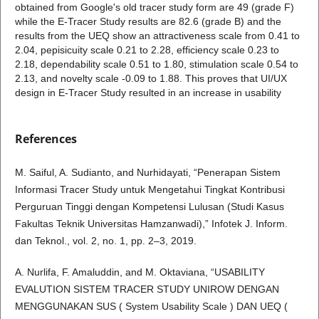
obtained from Google's old tracer study form are 49 (grade F)
while the E-Tracer Study results are 82.6 (grade B) and the
results from the UEQ show an attractiveness scale from 0.41 to
2.04, pepisicuity scale 0.21 to 2.28, efficiency scale 0.23 to
2.18, dependability scale 0.51 to 1.80, stimulation scale 0.54 to
2.13, and novelty scale -0.09 to 1.88. This proves that UI/UX
design in E-Tracer Study resulted in an increase in usability
References
M. Saiful, A. Sudianto, and Nurhidayati, “Penerapan Sistem
Informasi Tracer Study untuk Mengetahui Tingkat Kontribusi
Perguruan Tinggi dengan Kompetensi Lulusan (Studi Kasus
Fakultas Teknik Universitas Hamzanwadi),” Infotek J. Inform.
dan Teknol., vol. 2, no. 1, pp. 2–3, 2019.
A. Nurlifa, F. Amaluddin, and M. Oktaviana, “USABILITY
EVALUTION SISTEM TRACER STUDY UNIROW DENGAN
MENGGUNAKAN SUS ( System Usability Scale ) DAN UEQ (