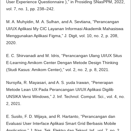
User Experience Questionnaire ),” in Prosiding SNasPPM, 2022,
vol. 7, no. 1, pp. 238–242.
M. A. Muhyidin, M. A. Sulhan, and A. Sevtiana, “Perancangan
UI/UX Aplikasi My CIC Layanan Informasi Akademik Mahasiswa
Menggunakan Aplikasi Figma,” J. Digit, vol. 10, no. 2, p. 208,
2020.
E. C. Shirvanadi and M. Idris, “Perancangan Ulang UI/UX Situs
E-Learning Amikom Center Dengan Metode Design Thinking
(Studi Kasus: Amikom Center),” vol. 2, no. 2, p. 8, 2021.
Nursyifa, R. Mayasari, and A. S. yuda Irawan, “Penerapan
Metode Lean UX Pada Perancangan UI/UX Aplikasi Digilib
UNSIKA Versi Windows,” J. Inf. Technol. Comput. Sci., vol. 4, no.
2, 2021.
E. Susilo, F. D. Wijaya, and R. Hartanto, “Perancangan dan
Evaluasi User Interface Aplikasi Smart Grid Berbasis Mobile
Application,” J. Nas. Tek. Elektro dan Teknol. Inf., vol. 7, no. 2,