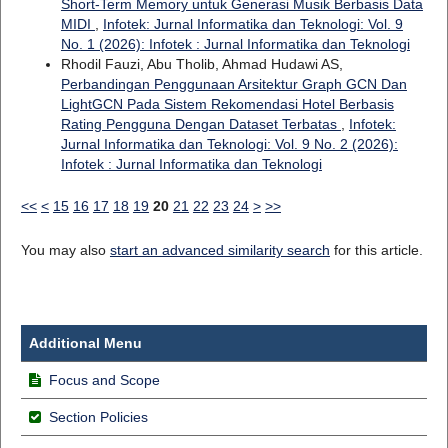
Short-Term Memory untuk Generasi Musik Berbasis Data
MIDI
,
Infotek: Jurnal Informatika dan Teknologi: Vol. 9
No. 1 (2026): Infotek : Jurnal Informatika dan Teknologi
Rhodil Fauzi, Abu Tholib, Ahmad Hudawi AS,
Perbandingan Penggunaan Arsitektur Graph GCN Dan
LightGCN Pada Sistem Rekomendasi Hotel Berbasis
Rating Pengguna Dengan Dataset Terbatas
,
Infotek:
Jurnal Informatika dan Teknologi: Vol. 9 No. 2 (2026):
Infotek : Jurnal Informatika dan Teknologi
<<
<
15
16
17
18
19
20
21
22
23
24
>
>>
You may also
start an advanced similarity search
for this article.
Additional Menu
Focus and Scope
Section Policies