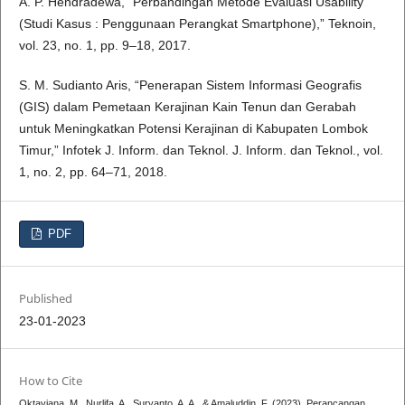
A. P. Hendradewa, “Perbandingan Metode Evaluasi Usability
(Studi Kasus : Penggunaan Perangkat Smartphone),” Teknoin,
vol. 23, no. 1, pp. 9–18, 2017.
S. M. Sudianto Aris, “Penerapan Sistem Informasi Geografis
(GIS) dalam Pemetaan Kerajinan Kain Tenun dan Gerabah
untuk Meningkatkan Potensi Kerajinan di Kabupaten Lombok
Timur,” Infotek J. Inform. dan Teknol. J. Inform. dan Teknol., vol.
1, no. 2, pp. 64–71, 2018.
PDF
Published
23-01-2023
How to Cite
Oktaviana, M., Nurlifa, A., Suryanto, A. A., & Amaluddin, F. (2023). Perancangan