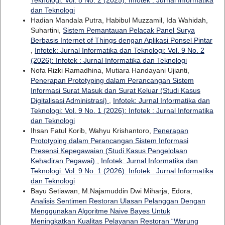
Teknologi: Vol. 8 No. 2 (2025): Infotek : Jurnal Informatika
dan Teknologi
Hadian Mandala Putra, Habibul Muzzamil, Ida Wahidah,
Suhartini,
Sistem Pemantauan Pelacak Panel Surya
Berbasis Internet of Things dengan Aplikasi Ponsel Pintar
,
Infotek: Jurnal Informatika dan Teknologi: Vol. 9 No. 2
(2026): Infotek : Jurnal Informatika dan Teknologi
Nofa Rizki Ramadhina, Mutiara Handayani Ujianti,
Penerapan Prototyping dalam Perancangan Sistem
Informasi Surat Masuk dan Surat Keluar (Studi Kasus
Digitalisasi Administrasi)
,
Infotek: Jurnal Informatika dan
Teknologi: Vol. 9 No. 1 (2026): Infotek : Jurnal Informatika
dan Teknologi
Ihsan Fatul Korib, Wahyu Krishantoro,
Penerapan
Prototyping dalam Perancangan Sistem Informasi
Presensi Kepegawaian (Studi Kasus Pengelolaan
Kehadiran Pegawai)
,
Infotek: Jurnal Informatika dan
Teknologi: Vol. 9 No. 1 (2026): Infotek : Jurnal Informatika
dan Teknologi
Bayu Setiawan, M.Najamuddin Dwi Miharja, Edora,
Analisis Sentimen Restoran Ulasan Pelanggan Dengan
Menggunakan Algoritme Naive Bayes Untuk
Meningkatkan Kualitas Pelayanan Restoran “Warung