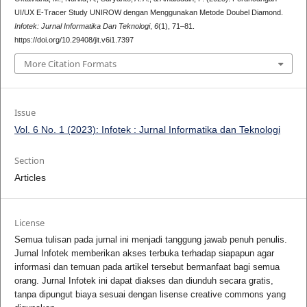
UI/UX E-Tracer Study UNIROW dengan Menggunakan Metode Doubel Diamond.
Infotek: Jurnal Informatika Dan Teknologi
,
6
(1), 71–81.
https://doi.org/10.29408/jit.v6i1.7397
More Citation Formats
Issue
Vol. 6 No. 1 (2023): Infotek : Jurnal Informatika dan Teknologi
Section
Articles
License
Semua tulisan pada jurnal ini menjadi tanggung jawab penuh penulis.
Jurnal Infotek memberikan akses terbuka terhadap siapapun agar
informasi dan temuan pada artikel tersebut bermanfaat bagi semua
orang. Jurnal Infotek ini dapat diakses dan diunduh secara gratis,
tanpa dipungut biaya sesuai dengan lisense creative commons yang