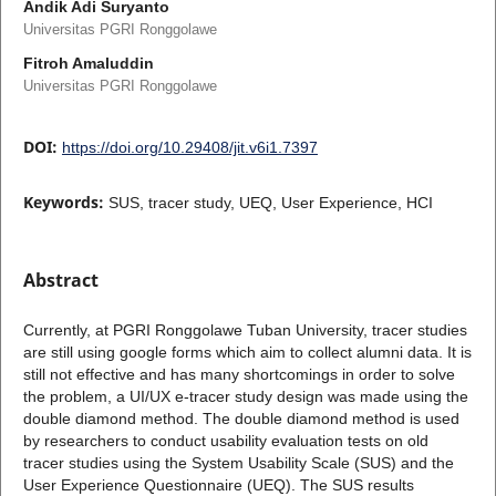
Andik Adi Suryanto
Universitas PGRI Ronggolawe
Fitroh Amaluddin
Universitas PGRI Ronggolawe
DOI:
https://doi.org/10.29408/jit.v6i1.7397
Keywords:
SUS, tracer study, UEQ, User Experience, HCI
Abstract
Currently, at PGRI Ronggolawe Tuban University, tracer studies
are still using google forms which aim to collect alumni data. It is
still not effective and has many shortcomings in order to solve
the problem, a UI/UX e-tracer study design was made using the
double diamond method. The double diamond method is used
by researchers to conduct usability evaluation tests on old
tracer studies using the System Usability Scale (SUS) and the
User Experience Questionnaire (UEQ). The SUS results