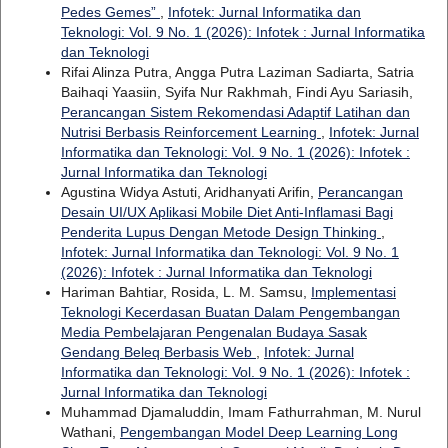
Pedes Gemes”
,
Infotek: Jurnal Informatika dan
Teknologi: Vol. 9 No. 1 (2026): Infotek : Jurnal Informatika
dan Teknologi
Rifai Alinza Putra, Angga Putra Laziman Sadiarta, Satria
Baihaqi Yaasiin, Syifa Nur Rakhmah, Findi Ayu Sariasih,
Perancangan Sistem Rekomendasi Adaptif Latihan dan
Nutrisi Berbasis Reinforcement Learning
,
Infotek: Jurnal
Informatika dan Teknologi: Vol. 9 No. 1 (2026): Infotek :
Jurnal Informatika dan Teknologi
Agustina Widya Astuti, Aridhanyati Arifin,
Perancangan
Desain UI/UX Aplikasi Mobile Diet Anti-Inflamasi Bagi
Penderita Lupus Dengan Metode Design Thinking
,
Infotek: Jurnal Informatika dan Teknologi: Vol. 9 No. 1
(2026): Infotek : Jurnal Informatika dan Teknologi
Hariman Bahtiar, Rosida, L. M. Samsu,
Implementasi
Teknologi Kecerdasan Buatan Dalam Pengembangan
Media Pembelajaran Pengenalan Budaya Sasak
Gendang Beleq Berbasis Web
,
Infotek: Jurnal
Informatika dan Teknologi: Vol. 9 No. 1 (2026): Infotek :
Jurnal Informatika dan Teknologi
Muhammad Djamaluddin, Imam Fathurrahman, M. Nurul
Wathani,
Pengembangan Model Deep Learning Long