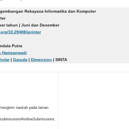
engembangan Rekayasa Informatika dan Komputer
nter
n per tahun | Juni dan Desember
.org/10.29408/jprinter
ndala Putra
as Hamzanwadi
holar
|
Garuda
|
Dimension
| SINTA
 mengirim naskah pada laman
t/submissions#onlineSubmissions.