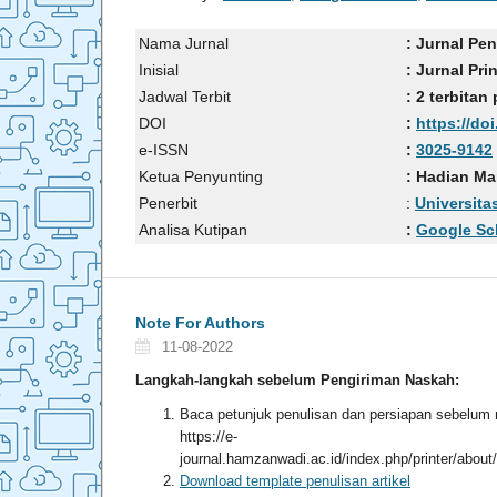
Nama Jurnal
: Jurnal P
Inisial
: Jurnal Pri
Jadwal Terbit
: 2 terbita
DOI
:
https://doi
e-ISSN
:
3025-9142
Ketua Penyunting
: Hadian Ma
Penerbit
:
Universit
Analisa Kutipan
:
Google Sc
Note For Authors
11-08-2022
Langkah-langkah sebelum Pengiriman Naskah:
Baca petunjuk penulisan dan persiapan sebelum
https://e-
journal.hamzanwadi.ac.id/index.php/printer/abou
Download template penulisan artikel