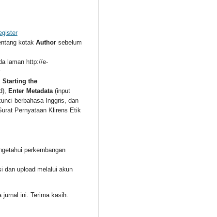
egister
entang kotak
Author
sebelum
a laman http://e-
:
Starting the
d),
Enter Metadata
(input
kunci berbahasa Inggris, dan
urat Pernyataan Klirens Etik
ngetahui perkembangan
si dan upload melalui akun
jurnal ini. Terima kasih.