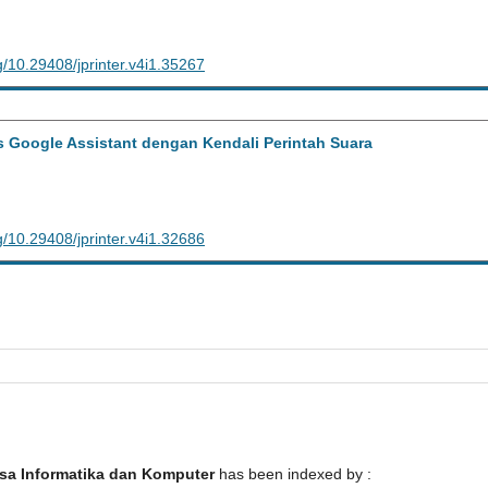
rg/10.29408/jprinter.v4i1.35267
Google Assistant dengan Kendali Perintah Suara
rg/10.29408/jprinter.v4i1.32686
sa Informatika dan Komputer
has been indexed by :