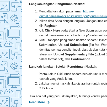
Langkah-langkah Pengiriman Naskah:
Mendaftarkan akun pada laman
http://e-
journal.hamzanwadi.ac.id/index.php/printer/user/r
Isikan data Anda dengan lengkap. Jangan lupa c
klik
Register
.
Klik
Click Here
pada Start a New Submission pad
journal.hamzanwadi.ac.id/index.php/printer/author
Ikuti 5 tahapan pengiriman naskah secara Online
Submission
,
Upload Submission
(file Ms. Wor
identitas semua penulis, judul, abstrak dan kata 
referensi),
Upload Supplementary File
(upload S
dalam format pdf), dan
Confirmation
.
Langkah-langkah Setelah Pengiriman Naskah:
Pantau akun OJS Anda secara berkala untuk me
naskah yang Anda kirim.
Lakukan revisi naskah jika disarankan untuk revi
OJS Anda.
Jika ada hal yang perlu ditanyakan, hubungi kontak pada 
Read More