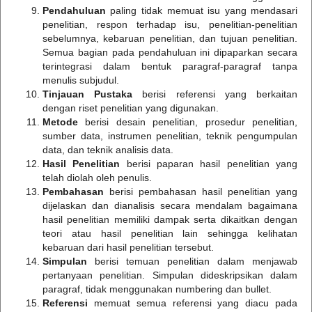
Pendahuluan
paling tidak memuat isu yang mendasari
penelitian, respon terhadap isu, penelitian-penelitian
sebelumnya, kebaruan penelitian, dan tujuan penelitian.
Semua bagian pada pendahuluan ini dipaparkan secara
terintegrasi dalam bentuk paragraf-paragraf tanpa
menulis subjudul.
Tinjauan Pustaka
berisi referensi yang berkaitan
dengan riset penelitian yang digunakan.
Metode
berisi desain penelitian, prosedur penelitian,
sumber data, instrumen penelitian, teknik pengumpulan
data, dan teknik analisis data.
Hasil Penelitian
berisi paparan hasil penelitian yang
telah diolah oleh penulis.
Pembahasan
berisi pembahasan hasil penelitian yang
dijelaskan dan dianalisis secara mendalam bagaimana
hasil penelitian memiliki dampak serta dikaitkan dengan
teori atau hasil penelitian lain sehingga kelihatan
kebaruan dari hasil penelitian tersebut.
Simpulan
berisi temuan penelitian dalam menjawab
pertanyaan penelitian. Simpulan dideskripsikan dalam
paragraf, tidak menggunakan numbering dan bullet.
Referensi
memuat semua referensi yang diacu pada