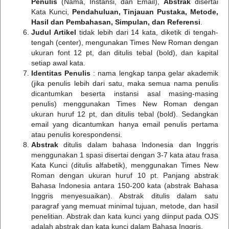
Penulis
(Nama, Instansi, dan Email),
Abstrak
disertai
Kata Kunci,
Pendahuluan, Tinjauan Pustaka, Metode,
Hasil dan Pembahasan, Simpulan, dan Referensi
.
Judul Artikel
tidak lebih dari 14 kata, diketik di tengah-
tengah (center), mengunakan Times New Roman dengan
ukuran font 12 pt, dan ditulis tebal (bold), dan kapital
setiap awal kata.
Identitas Penulis
: nama lengkap tanpa gelar akademik
(jika penulis lebih dari satu, maka semua nama penulis
dicantumkan beserta instansi asal masing-masing
penulis) menggunakan Times New Roman dengan
ukuran huruf 12 pt, dan ditulis tebal (bold). Sedangkan
email yang dicantumkan hanya email penulis pertama
atau penulis korespondensi.
Abstrak
ditulis dalam bahasa Indonesia dan Inggris
menggunakan 1 spasi disertai dengan 3-7 kata atau frasa
Kata Kunci (ditulis alfabetik), menggunakan Times New
Roman dengan ukuran huruf 10 pt. Panjang abstrak
Bahasa Indonesia antara 150-200 kata (abstrak Bahasa
Inggris menyesuaikan). Abstrak ditulis dalam satu
paragraf yang memuat minimal tujuan, metode, dan hasil
penelitian. Abstrak dan kata kunci yang diinput pada OJS
adalah abstrak dan kata kunci dalam Bahasa Inggris.