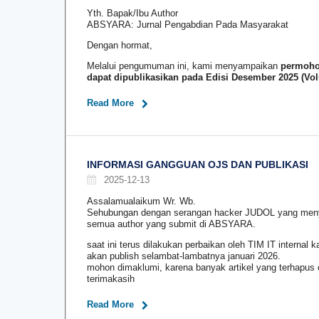
Yth. Bapak/Ibu Author
ABSYARA: Jurnal Pengabdian Pada Masyarakat
Dengan hormat,
Melalui pengumuman ini, kami menyampaikan
permoho
dapat dipublikasikan pada Edisi Desember 2025 (Vo
Read More
INFORMASI GANGGUAN OJS DAN PUBLIKASI
2025-12-13
Assalamualaikum Wr. Wb.
Sehubungan dengan serangan hacker JUDOL yang menye
semua author yang submit di ABSYARA.
saat ini terus dilakukan perbaikan oleh TIM IT interna
akan publish selambat-lambatnya januari 2026.
mohon dimaklumi, karena banyak artikel yang terhapus
terimakasih
Read More