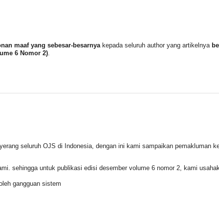
nan maaf yang sebesar-besarnya
kepada seluruh author yang artikelnya
b
lume 6 Nomor 2)
.
rang seluruh OJS di Indonesia, dengan ini kami sampaikan pemakluman k
l kami. sehingga untuk publikasi edisi desember volume 6 nomor 2, kami usaha
 oleh gangguan sistem