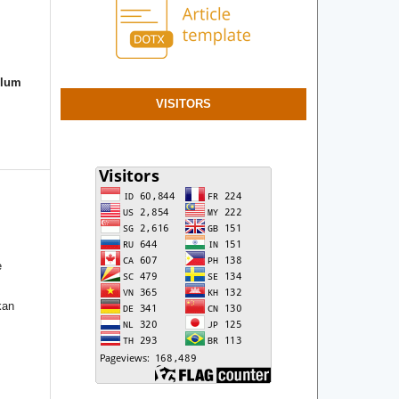
elum
VISITORS
e
kan