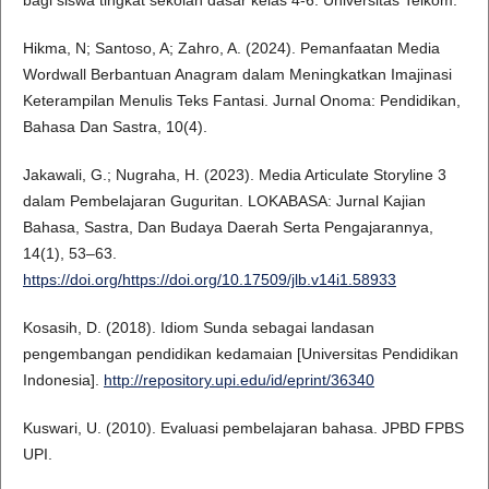
bagi siswa tingkat sekolah dasar kelas 4-6. Universitas Telkom.
Hikma, N; Santoso, A; Zahro, A. (2024). Pemanfaatan Media
Wordwall Berbantuan Anagram dalam Meningkatkan Imajinasi
Keterampilan Menulis Teks Fantasi. Jurnal Onoma: Pendidikan,
Bahasa Dan Sastra, 10(4).
Jakawali, G.; Nugraha, H. (2023). Media Articulate Storyline 3
dalam Pembelajaran Guguritan. LOKABASA: Jurnal Kajian
Bahasa, Sastra, Dan Budaya Daerah Serta Pengajarannya,
14(1), 53–63.
https://doi.org/https://doi.org/10.17509/jlb.v14i1.58933
Kosasih, D. (2018). Idiom Sunda sebagai landasan
pengembangan pendidikan kedamaian [Universitas Pendidikan
Indonesia].
http://repository.upi.edu/id/eprint/36340
Kuswari, U. (2010). Evaluasi pembelajaran bahasa. JPBD FPBS
UPI.