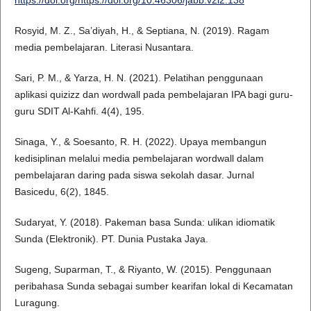
https://doi.org/https://doi.org/10.46306/jabb.v2i2.138
Rosyid, M. Z., Sa’diyah, H., & Septiana, N. (2019). Ragam
media pembelajaran. Literasi Nusantara.
Sari, P. M., & Yarza, H. N. (2021). Pelatihan penggunaan
aplikasi quizizz dan wordwall pada pembelajaran IPA bagi guru-
guru SDIT Al-Kahfi. 4(4), 195.
Sinaga, Y., & Soesanto, R. H. (2022). Upaya membangun
kedisiplinan melalui media pembelajaran wordwall dalam
pembelajaran daring pada siswa sekolah dasar. Jurnal
Basicedu, 6(2), 1845.
Sudaryat, Y. (2018). Pakeman basa Sunda: ulikan idiomatik
Sunda (Elektronik). PT. Dunia Pustaka Jaya.
Sugeng, Suparman, T., & Riyanto, W. (2015). Penggunaan
peribahasa Sunda sebagai sumber kearifan lokal di Kecamatan
Luragung.