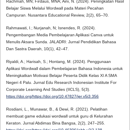
Rachmah, MN; Firdaus, MNA; Aini, N. (2024). Peningkatan Hasil
Belajar Siswa Melalui Wordwall pada Materi Pecahan
Campuran. Nusantara Educational Review, 2(2), 65–70.
Rahmawati, I.; Nurjanah, N; Isnendes, R. (2024).
Pengembangan Media Pembelajaran Aplikasi Canva untuk
Menulis Aksara Sunda. JALADRI: Jurnal Pendidikan Bahasa
Dan Sastra Daerah, 10(1), 42–47.
Riyaldi, A.; Harisah, S.; Hontang, M. (2024). Penggunaan
Aplikasi Wordwall dalam Pembelajaran Bahasa Indonesia untuk
Meningkatkan Motivasi Belajar Peserta Didik Kelas XI A SMA
Negeri 4 Palu. Jurnal Edu Research Indonesian Institute For
Corporate Learning And Studies (IICLS), 5(3).
https://doi.org/https://doi.org/10.47827/jer.v5i3.356
Rosdiani, L., Munawar, B., & Dewi, R. (2021). Pelatihan
membuat game edukasi wordwall untuk guru di Kelurahan
Keraton. Jurnal Abdimas Bina Bangsa, 2(2), 247–255.