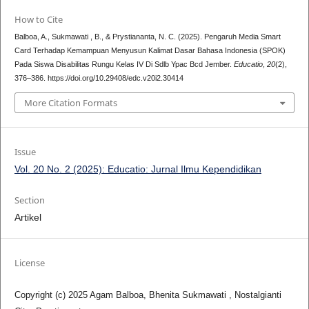
How to Cite
Balboa, A., Sukmawati , B., & Prystiananta, N. C. (2025). Pengaruh Media Smart
Card Terhadap Kemampuan Menyusun Kalimat Dasar Bahasa Indonesia (SPOK)
Pada Siswa Disabilitas Rungu Kelas IV Di Sdlb Ypac Bcd Jember.
Educatio
,
20
(2),
376–386. https://doi.org/10.29408/edc.v20i2.30414
More Citation Formats
Issue
Vol. 20 No. 2 (2025): Educatio: Jurnal Ilmu Kependidikan
Section
Artikel
License
Copyright (c) 2025 Agam Balboa, Bhenita Sukmawati , Nostalgianti