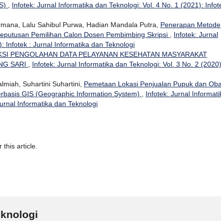
IS)
,
Infotek: Jurnal Informatika dan Teknologi: Vol. 4 No. 1 (2021): Infot
ermana, Lalu Sahibul Purwa, Hadian Mandala Putra,
Penerapan Metode
eputusan Pemilihan Calon Dosen Pembimbing Skripsi
,
Infotek: Jurnal
: Infotek : Jurnal Informatika dan Teknologi
KSI PENGOLAHAN DATA PELAYANAN KESEHATAN MASYARAKAT
NG SARI
,
Infotek: Jurnal Informatika dan Teknologi: Vol. 3 No. 2 (2020)
lmiah, Suhartini Suhartini,
Pemetaan Lokasi Penjualan Pupuk dan Oba
rbasis GIS (Geographic Information System)
,
Infotek: Jurnal Informati
Jurnal Informatika dan Teknologi
 this article.
eknologi