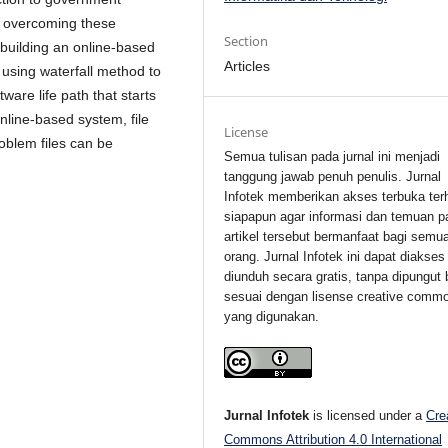
in overcoming these
Section
 building an online-based
Articles
 using waterfall method to
are life path that starts
nline-based system, file
License
oblem files can be
Semua tulisan pada jurnal ini menjadi
tanggung jawab penuh penulis. Jurnal
Infotek memberikan akses terbuka ter
siapapun agar informasi dan temuan p
artikel tersebut bermanfaat bagi semu
orang. Jurnal Infotek ini dapat diakses
diunduh secara gratis, tanpa dipungut 
sesuai dengan lisense creative comm
yang digunakan.
Jurnal Infotek
is licensed under a
Cre
Commons Attribution 4.0 International