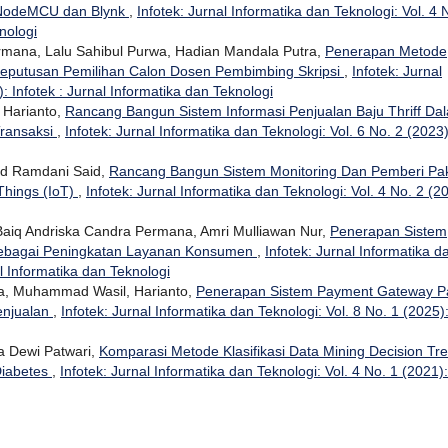
 NodeMCU dan Blynk
,
Infotek: Jurnal Informatika dan Teknologi: Vol. 4 
nologi
ermana, Lalu Sahibul Purwa, Hadian Mandala Putra,
Penerapan Metode
eputusan Pemilihan Calon Dosen Pembimbing Skripsi
,
Infotek: Jurnal
: Infotek : Jurnal Informatika dan Teknologi
 Harianto,
Rancang Bangun Sistem Informasi Penjualan Baju Thriff Da
ransaksi
,
Infotek: Jurnal Informatika dan Teknologi: Vol. 6 No. 2 (2023)
d Ramdani Said,
Rancang Bangun Sistem Monitoring Dan Pemberi Pa
Things (IoT)
,
Infotek: Jurnal Informatika dan Teknologi: Vol. 4 No. 2 (2
, Baiq Andriska Candra Permana, Amri Mulliawan Nur,
Penerapan Sistem
 Sebagai Peningkatan Layanan Konsumen
,
Infotek: Jurnal Informatika d
al Informatika dan Teknologi
na, Muhammad Wasil, Harianto,
Penerapan Sistem Payment Gateway P
enjualan
,
Infotek: Jurnal Informatika dan Teknologi: Vol. 8 No. 1 (2025)
a Dewi Patwari,
Komparasi Metode Klasifikasi Data Mining Decision Tr
Diabetes
,
Infotek: Jurnal Informatika dan Teknologi: Vol. 4 No. 1 (2021):