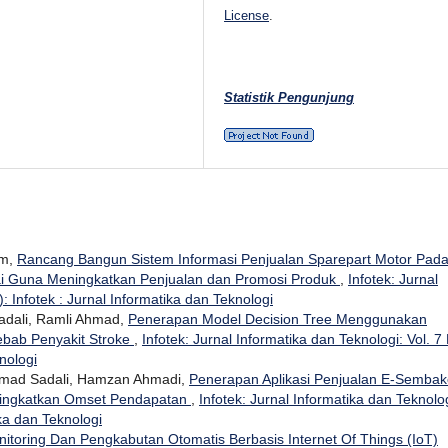
License
.
Statistik Pengunjung
im,
Rancang Bangun Sistem Informasi Penjualan Sparepart Motor Pad
ai Guna Meningkatkan Penjualan dan Promosi Produk
,
Infotek: Jurnal
: Infotek : Jurnal Informatika dan Teknologi
dali, Ramli Ahmad,
Penerapan Model Decision Tree Menggunakan
ebab Penyakit Stroke
,
Infotek: Jurnal Informatika dan Teknologi: Vol. 7
nologi
hamad Sadali, Hamzan Ahmadi,
Penerapan Aplikasi Penjualan E-Sembak
ningkatkan Omset Pendapatan
,
Infotek: Jurnal Informatika dan Teknolog
ika dan Teknologi
itoring Dan Pengkabutan Otomatis Berbasis Internet Of Things (IoT)