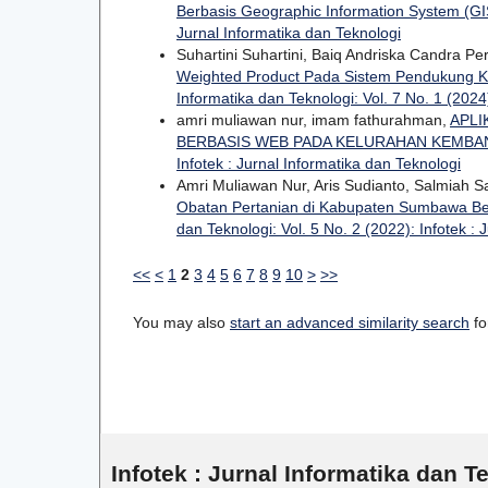
Berbasis Geographic Information System (G
Jurnal Informatika dan Teknologi
Suhartini Suhartini, Baiq Andriska Candra P
Weighted Product Pada Sistem Pendukung K
Informatika dan Teknologi: Vol. 7 No. 1 (2024)
amri muliawan nur, imam fathurahman,
APLI
BERBASIS WEB PADA KELURAHAN KEMBA
Infotek : Jurnal Informatika dan Teknologi
Amri Muliawan Nur, Aris Sudianto, Salmiah Sa
Obatan Pertanian di Kabupaten Sumbawa Be
dan Teknologi: Vol. 5 No. 2 (2022): Infotek : 
<<
<
1
2
3
4
5
6
7
8
9
10
>
>>
You may also
start an advanced similarity search
for
Infotek : Jurnal Informatika dan T