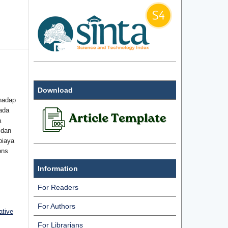
Download
hadap
ada
a
 dan
biaya
ons
Information
For Readers
For Authors
ative
For Librarians