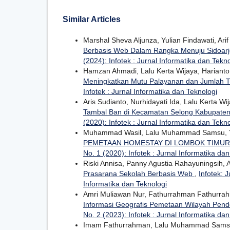
Similar Articles
Marshal Sheva Aljunza, Yulian Findawati, Arif
Berbasis Web Dalam Rangka Menuju Sidoarj
(2024): Infotek : Jurnal Informatika dan Tekn
Hamzan Ahmadi, Lalu Kerta Wijaya, Harianto
Meningkatkan Mutu Palayanan dan Jumlah T
Infotek : Jurnal Informatika dan Teknologi
Aris Sudianto, Nurhidayati Ida, Lalu Kerta Wi
Tambal Ban di Kecamatan Selong Kabupate
(2020): Infotek : Jurnal Informatika dan Tekn
Muhammad Wasil, Lalu Muhammad Samsu, Y
PEMETAAN HOMESTAY DI LOMBOK TIMUR
No. 1 (2020): Infotek : Jurnal Informatika da
Riski Annisa, Panny Agustia Rahayuningsih,
Prasarana Sekolah Berbasis Web
,
Infotek: J
Informatika dan Teknologi
Amri Muliawan Nur, Fathurrahman Fathurrah
Informasi Geografis Pemetaan Wilayah Pende
No. 2 (2023): Infotek : Jurnal Informatika da
Imam Fathurrahman, Lalu Muhammad Sam