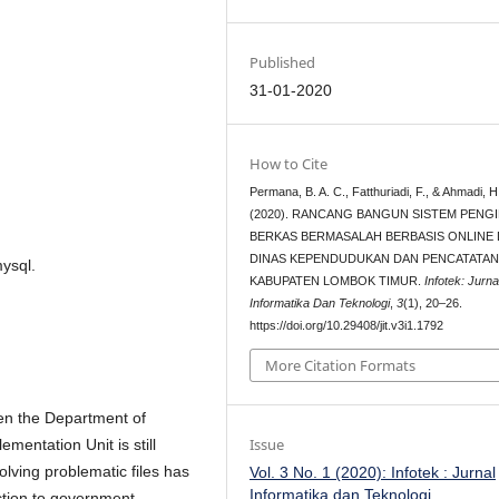
Published
31-01-2020
How to Cite
Permana, B. A. C., Fatthuriadi, F., & Ahmadi, H
(2020). RANCANG BANGUN SISTEM PENG
BERKAS BERMASALAH BERBASIS ONLINE 
DINAS KEPENDUDUKAN DAN PENCATATAN 
mysql.
KABUPATEN LOMBOK TIMUR.
Infotek: Jurna
Informatika Dan Teknologi
,
3
(1), 20–26.
https://doi.org/10.29408/jit.v3i1.1792
More Citation Formats
een the Department of
Issue
ementation Unit is still
lving problematic files has
Vol. 3 No. 1 (2020): Infotek : Jurnal
Informatika dan Teknologi
ction to government