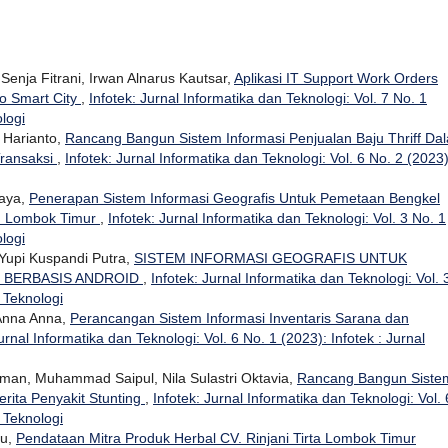
 Senja Fitrani, Irwan Alnarus Kautsar,
Aplikasi IT Support Work Orders
o Smart City
,
Infotek: Jurnal Informatika dan Teknologi: Vol. 7 No. 1
ologi
 Harianto,
Rancang Bangun Sistem Informasi Penjualan Baju Thriff Da
ransaksi
,
Infotek: Jurnal Informatika dan Teknologi: Vol. 6 No. 2 (2023)
jaya,
Penerapan Sistem Informasi Geografis Untuk Pemetaan Bengkel
n Lombok Timur
,
Infotek: Jurnal Informatika dan Teknologi: Vol. 3 No. 1
ologi
upi Kuspandi Putra,
SISTEM INFORMASI GEOGRAFIS UNTUK
 BERBASIS ANDROID
,
Infotek: Jurnal Informatika dan Teknologi: Vol. 
n Teknologi
 Anna Anna,
Perancangan Sistem Informasi Inventaris Sarana dan
urnal Informatika dan Teknologi: Vol. 6 No. 1 (2023): Infotek : Jurnal
man, Muhammad Saipul, Nila Sulastri Oktavia,
Rancang Bangun Siste
rita Penyakit Stunting
,
Infotek: Jurnal Informatika dan Teknologi: Vol. 
n Teknologi
su,
Pendataan Mitra Produk Herbal CV. Rinjani Tirta Lombok Timur