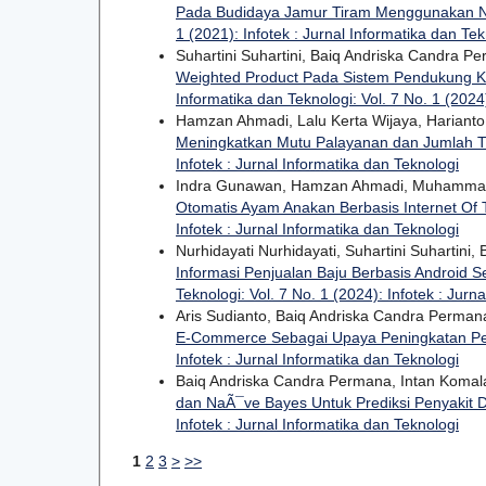
Pada Budidaya Jamur Tiram Menggunakan
1 (2021): Infotek : Jurnal Informatika dan Tek
Suhartini Suhartini, Baiq Andriska Candra P
Weighted Product Pada Sistem Pendukung K
Informatika dan Teknologi: Vol. 7 No. 1 (2024)
Hamzan Ahmadi, Lalu Kerta Wijaya, Harianto
Meningkatkan Mutu Palayanan dan Jumlah T
Infotek : Jurnal Informatika dan Teknologi
Indra Gunawan, Hamzan Ahmadi, Muhamma
Otomatis Ayam Anakan Berbasis Internet Of 
Infotek : Jurnal Informatika dan Teknologi
Nurhidayati Nurhidayati, Suhartini Suhartini
Informasi Penjualan Baju Berbasis Android
Teknologi: Vol. 7 No. 1 (2024): Infotek : Jurn
Aris Sudianto, Baiq Andriska Candra Perma
E-Commerce Sebagai Upaya Peningkatan P
Infotek : Jurnal Informatika dan Teknologi
Baiq Andriska Candra Permana, Intan Komal
dan NaÃ¯ve Bayes Untuk Prediksi Penyakit 
Infotek : Jurnal Informatika dan Teknologi
1
2
3
>
>>