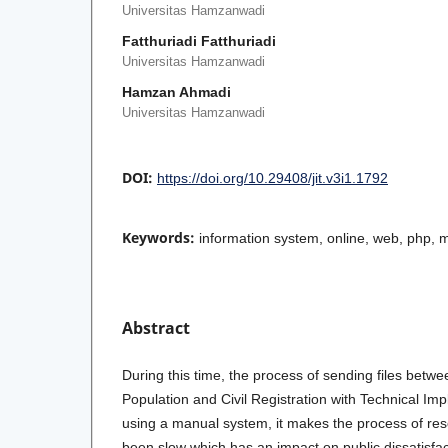
Universitas Hamzanwadi
Fatthuriadi Fatthuriadi
Universitas Hamzanwadi
Hamzan Ahmadi
Universitas Hamzanwadi
DOI:
https://doi.org/10.29408/jit.v3i1.1792
Keywords:
information system, online, web, php, 
Abstract
During this time, the process of sending files betw
Population and Civil Registration with Technical Impl
using a manual system, it makes the process of reso
been slow which has an impact on public dissatisfa