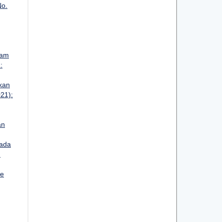
No.
lam
:
kan
021):
an
ada
:
ee