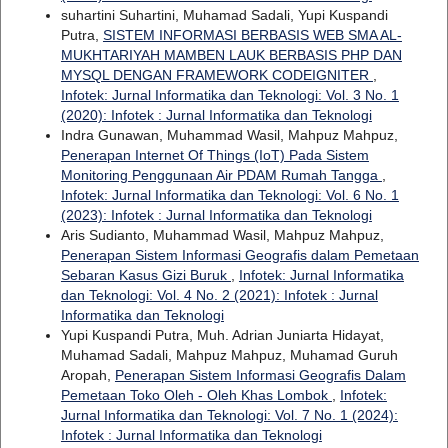
suhartini Suhartini, Muhamad Sadali, Yupi Kuspandi
Putra,
SISTEM INFORMASI BERBASIS WEB SMA AL-
MUKHTARIYAH MAMBEN LAUK BERBASIS PHP DAN
MYSQL DENGAN FRAMEWORK CODEIGNITER
,
Infotek: Jurnal Informatika dan Teknologi: Vol. 3 No. 1
(2020): Infotek : Jurnal Informatika dan Teknologi
Indra Gunawan, Muhammad Wasil, Mahpuz Mahpuz,
Penerapan Internet Of Things (IoT) Pada Sistem
Monitoring Penggunaan Air PDAM Rumah Tangga
,
Infotek: Jurnal Informatika dan Teknologi: Vol. 6 No. 1
(2023): Infotek : Jurnal Informatika dan Teknologi
Aris Sudianto, Muhammad Wasil, Mahpuz Mahpuz,
Penerapan Sistem Informasi Geografis dalam Pemetaan
Sebaran Kasus Gizi Buruk
,
Infotek: Jurnal Informatika
dan Teknologi: Vol. 4 No. 2 (2021): Infotek : Jurnal
Informatika dan Teknologi
Yupi Kuspandi Putra, Muh. Adrian Juniarta Hidayat,
Muhamad Sadali, Mahpuz Mahpuz, Muhamad Guruh
Aropah,
Penerapan Sistem Informasi Geografis Dalam
Pemetaan Toko Oleh - Oleh Khas Lombok
,
Infotek:
Jurnal Informatika dan Teknologi: Vol. 7 No. 1 (2024):
Infotek : Jurnal Informatika dan Teknologi