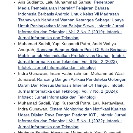
Aris Sudianto, Lalu Muhammad Samsu,
Penerapan
Media Pembelajaran Interaktif Pelajaran Bahasa
Indonesia Berbasis Android Untuk Kelas Vii Madrasah
Tsanawiyah Nahdlatul Wathan Ketangga Sebagai Upaya
Untuk Peningkatkan Minat Belajar Siswa
,
Infotek: Jurnal
Informatika dan Teknologi: Vol. 2 No. 2 (2019): Infotek :
Jurnal Informatika dan Teknologi
Muhamad Sadali, Yupi Kuspandi Putra, Andri Wahyu
Anugrah,
Rancang Bangun Sistem Point Of Sale Berbasis
Mobile untuk Meningkatkan Produktivitas Usaha
,
Infotek:
Jurnal Informatika dan Teknologi: Vol. 6 No. 2 (2023):
Infotek : Jurnal Informatika dan Teknologi
Indra Gunawan, Imam Fathurrahman, Muhammad Wasil,
Jumawal,
Rancang Bangun Aplikasi Pendeteksi Golongan
Darah Dan Rhesus Berbasis Internet Of Things
,
Infotek:
Jurnal Informatika dan Teknologi: Vol. 7 No. 2 (2024):
Infotek : Jurnal Informatika dan Teknologi
Muhamad Sadali, Yupi Kuspandi Putra, Lalu Kertawijaya,
Indra Gunawan,
Sistem Monitoring dan Notifikasi Kualitas
Udara Dijalan Raya Dengan Platform IOT
,
Infotek: Jurnal
Informatika dan Teknologi: Vol. 5 No. 1 (2022): Infotek :
Jurnal Informatika dan Teknologi
Hariman Bahtiar, Huswatun Mahmudah, Yupi Kuspandi