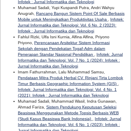
Infotek : Jurnal Informatika dan Teknologi
Muhamad Sadali, Yupi Kuspandi Putra, Andri Wahyu
Anugrah,
Rancang Bangun Sistem Point Of Sale Berbasis
Mobile untuk Meningkatkan Produktivitas Usaha
,
Infotek:
Jurnal Informatika dan Teknologi: Vol. 6 No. 2 (2023):
Infotek : Jurnal Informatika dan Teknologi
Fahlul Rizki, Ulfa Isni Kurnia, Alfina Alfina, Priyono
Priyono,
Perencanaan Arsitektur Sistem Informasi
Sekolah dengan Pendekatan Togaf-Adm dalam
Penerapan Standar Nasional Pendidikan
,
Infotek: Jurnal
Informatika dan Teknologi: Vol. 7 No. 1 (2024): Infotek :
Jurnal Informatika dan Teknologi
Imam Fathurrahman, Lalu Muhammad Samsu,
Pendataan Mitra Produk Herbal CV. Rinjani Tirta Lombok
Timur Berbasis Geographic Information System (GIS)
,
Infotek: Jurnal Informatika dan Teknologi: Vol. 4 No. 1
(2021): Infotek : Jurnal Informatika dan Teknologi
Muhamad Sadali, Muhammad Wasil, Indra Gunawan,
Ahmad Fariza,
Sistem Pendukung Keputusan Seleksi
Beasiswa Menggunakan Metode Topsis Berbasis WEB
(Studi Kasus Beasiswa Bank Indonesia)
,
Infotek: Jurnal
Informatika dan Teknologi: Vol. 6 No. 1 (2023): Infotek :
Jurnal Informatika dan Teknologi