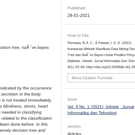
Published
28-01-2021
How to Cite
Permana, B. A. C., & Patwari, I. K. D. (2021).
decision tree, naÃ¯ve bayes
Komparasi Metode Klasifikasi Data Mining Dec
Tree dan NaÃ¯ve Bayes Untuk Prediksi Penya
Diabetes.
Infotek: Jurnal Informatika Dan Tekn
4
(1), 63–69. https://doi.org/10.29408/jit.v4i1.2
More Citation Formats
indicated by the occurrence
 secretion in the body.
Issue
 is not treated immediately,
 blindness, stores, heart
Vol. 4 No. 1 (2021): Infotek : Jurnal
 needed in classifying
Informatika dan Teknologi
related to the classification
 been done before. In this
Section
namely decision tree and
Articles