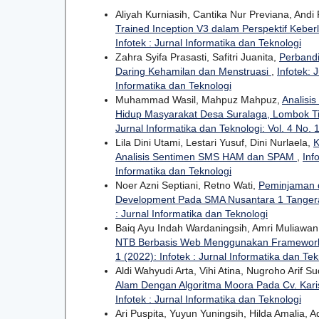
Aliyah Kurniasih, Cantika Nur Previana, And
Trained Inception V3 dalam Perspektif Keber
Infotek : Jurnal Informatika dan Teknologi
Zahra Syifa Prasasti, Safitri Juanita,
Perbandi
Daring Kehamilan dan Menstruasi
,
Infotek: 
Informatika dan Teknologi
Muhammad Wasil, Mahpuz Mahpuz,
Analisi
Hidup Masyarakat Desa Suralaga, Lombok T
Jurnal Informatika dan Teknologi: Vol. 4 No. 1
Lila Dini Utami, Lestari Yusuf, Dini Nurlaela,
K
Analisis Sentimen SMS HAM dan SPAM
,
Inf
Informatika dan Teknologi
Noer Azni Septiani, Retno Wati,
Peminjaman 
Development Pada SMA Nusantara 1 Tange
: Jurnal Informatika dan Teknologi
Baiq Ayu Indah Wardaningsih, Amri Muliawa
NTB Berbasis Web Menggunakan Framework
1 (2022): Infotek : Jurnal Informatika dan Tek
Aldi Wahyudi Arta, Vihi Atina, Nugroho Arif S
Alam Dengan Algoritma Moora Pada Cv. Kar
Infotek : Jurnal Informatika dan Teknologi
Ari Puspita, Yuyun Yuningsih, Hilda Amalia, Ad