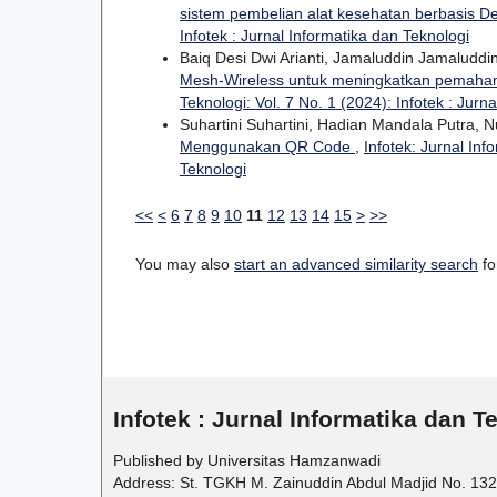
sistem pembelian alat kesehatan berbasis D
Infotek : Jurnal Informatika dan Teknologi
Baiq Desi Dwi Arianti, Jamaluddin Jamaluddi
Mesh-Wireless untuk meningkatkan pemaham
Teknologi: Vol. 7 No. 1 (2024): Infotek : Jurn
Suhartini Suhartini, Hadian Mandala Putra, N
Menggunakan QR Code
,
Infotek: Jurnal Inf
Teknologi
<<
<
6
7
8
9
10
11
12
13
14
15
>
>>
You may also
start an advanced similarity search
for
Infotek : Jurnal Informatika dan T
Published by Universitas Hamzanwadi
Address: St. TGKH M. Zainuddin Abdul Madjid No. 132