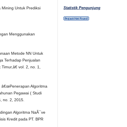
Statistik Pengunjung
 Mining Untuk Prediksi
dengan Menggunakan
unaan Metode NN Untuk
a Terhadap Penjualan
imur,â€ vol. 2, no. 1,
ka, â€œPenerapan Algoritma
ahunan Pegawai ( Studi
, no. 2, 2015.
dingan Algoritma NaÃ¯ve
sis Kredit pada PT. BPR