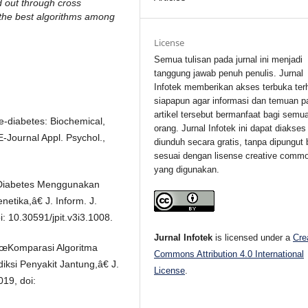
 out through cross
e the best algorithms among
License
Semua tulisan pada jurnal ini menjadi
tanggung jawab penuh penulis. Jurnal
Infotek memberikan akses terbuka ter
siapapun agar informasi dan temuan p
artikel tersebut bermanfaat bagi semu
re-diabetes: Biochemical,
orang. Jurnal Infotek ini dapat diakses
-Journal Appl. Psychol.,
diunduh secara gratis, tanpa dipungut 
sesuai dengan lisense creative comm
yang digunakan.
t Diabetes Menggunakan
etika,â€ J. Inform. J.
i: 10.30591/jpit.v3i3.1008.
Jurnal Infotek
is licensed under a
Cre
€œKomparasi Algoritma
Commons Attribution 4.0 International
si Penyakit Jantung,â€ J.
License
.
019, doi: