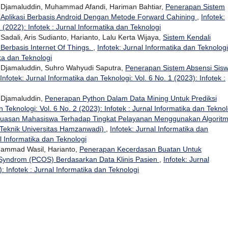
Djamaluddin, Muhammad Afandi, Hariman Bahtiar,
Penerapan Sistem
 Aplikasi Berbasis Android Dengan Metode Forward Cahining
,
Infotek:
 (2022): Infotek : Jurnal Informatika dan Teknologi
ali, Aris Sudianto, Harianto, Lalu Kerta Wijaya,
Sistem Kendali
 Berbasis Internet Of Things.
,
Infotek: Jurnal Informatika dan Teknologi
ika dan Teknologi
Djamaluddin, Suhro Wahyudi Saputra,
Penerapan Sistem Absensi Sis
Infotek: Jurnal Informatika dan Teknologi: Vol. 6 No. 1 (2023): Infotek :
Djamaluddin,
Penerapan Python Dalam Data Mining Untuk Prediksi
n Teknologi: Vol. 6 No. 2 (2023): Infotek : Jurnal Informatika dan Teknol
puasan Mahasiswa Terhadap Tingkat Pelayanan Menggunakan Algorit
s Teknik Universitas Hamzanwadi)
,
Infotek: Jurnal Informatika dan
al Informatika dan Teknologi
hammad Wasil, Harianto,
Penerapan Kecerdasan Buatan Untuk
Syndrom (PCOS) Berdasarkan Data Klinis Pasien
,
Infotek: Jurnal
: Infotek : Jurnal Informatika dan Teknologi