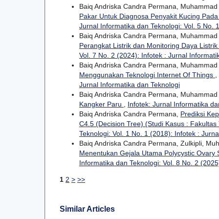
Baiq Andriska Candra Permana, Muhammad 
Pakar Untuk Diagnosa Penyakit Kucing Pada
Jurnal Informatika dan Teknologi: Vol. 5 No. 1
Baiq Andriska Candra Permana, Muhammad Sad
Perangkat Listrik dan Monitoring Daya Listrik
Vol. 7 No. 2 (2024): Infotek : Jurnal Informat
Baiq Andriska Candra Permana, Muhammad 
Menggunakan Teknologi Internet Of Things
,
Jurnal Informatika dan Teknologi
Baiq Andriska Candra Permana, Muhammad 
Kangker Paru
,
Infotek: Jurnal Informatika da
Baiq Andriska Candra Permana,
Prediksi Ke
C4.5 (Decision Tree) (Studi Kasus : Fakulta
Teknologi: Vol. 1 No. 1 (2018): Infotek : Jurn
Baiq Andriska Candra Permana, Zulkipli, Mu
Menentukan Gejala Utama Polycystic Ovary 
Informatika dan Teknologi: Vol. 8 No. 2 (2025)
1
2
>
>>
Similar Articles