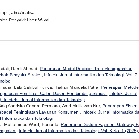
ampit, â€œAnalisa
en Penyakit Liver,â€ vol.
dali, Ramli Ahmad,
Penerapan Model Decision Tree Menggunakan
ebab Penyakit Stroke
,
Infotek: Jurnal Informatika dan Teknologi: Vol. 7
nologi
ermana, Lalu Sahibul Purwa, Hadian Mandala Putra,
Penerapan Metode
eputusan Pemilihan Calon Dosen Pembimbing Skripsi
,
Infotek: Jurnal
: Infotek : Jurnal Informatika dan Teknologi
, Baiq Andriska Candra Permana, Amri Mulliawan Nur,
Penerapan Sistem
 Sebagai Peningkatan Layanan Konsumen
,
Infotek: Jurnal Informatika d
al Informatika dan Teknologi
na, Muhammad Wasil, Harianto,
Penerapan Sistem Payment Gateway P
enjualan
,
Infotek: Jurnal Informatika dan Teknologi: Vol. 8 No. 1 (2025)