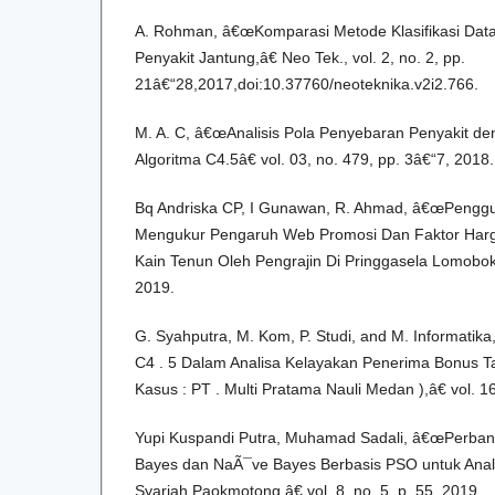
A. Rohman, â€œKomparasi Metode Klasifikasi Data
Penyakit Jantung,â€ Neo Tek., vol. 2, no. 2, pp.
21â€“28,2017,doi:10.37760/neoteknika.v2i2.766.
M. A. C, â€œAnalisis Pola Penyebaran Penyakit 
Algoritma C4.5â€ vol. 03, no. 479, pp. 3â€“7, 2018.
Bq Andriska CP, I Gunawan, R. Ahmad, â€œPengg
Mengukur Pengaruh Web Promosi Dan Faktor Harg
Kain Tenun Oleh Pengrajin Di Pringgasela Lomobok T
2019.
G. Syahputra, M. Kom, P. Studi, and M. Informati
C4 . 5 Dalam Analisa Kelayakan Penerima Bonus T
Kasus : PT . Multi Pratama Nauli Medan ),â€ vol. 16
Yupi Kuspandi Putra, Muhamad Sadali, â€œPerban
Bayes dan NaÃ¯ve Bayes Berbasis PSO untuk Anali
Syariah Paokmotong,â€ vol. 8, no. 5, p. 55, 2019.