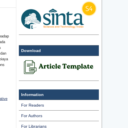
hadap
ada
a
Download
 dan
biaya
ons
Information
ative
For Readers
For Authors
For Librarians