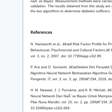
naÃ¯ve Bayes. Measurement methods were carried
validation. The results obtained from this study ar
the two algorithms to determine diabetes sufferers
References
N. Hackworth et al., â€œA Risk Factor Profile for P
Behavioural, Psychosocial and Cultural Factors,â€ E
vol. 3, no. 2, 2007, doi: 10.7790/ejap.v3i2.89.
P. Arsi and O. Somantri, â€œDeteksi Dini Penyaki
Algoritma Neural Network Berbasiskan Algoritma Gen
Pengemb. IT, vol. 3, no. 3, pp. 290â€“294, 2018, do
H. M. Nawawi, J. J. Purnama, and A. B. Hikmah, â
Neural Network Dan NaÃ¯ve Bayes Untuk Mempredik
Pilar Nusa Mandiri, vol. 15, no. 2, pp. 189â€“194, 2
10.33480/pilar.v15i2.669.