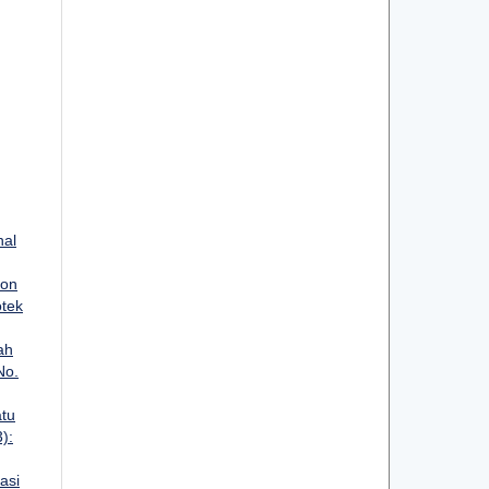
nal
ion
otek
ah
No.
tu
):
asi