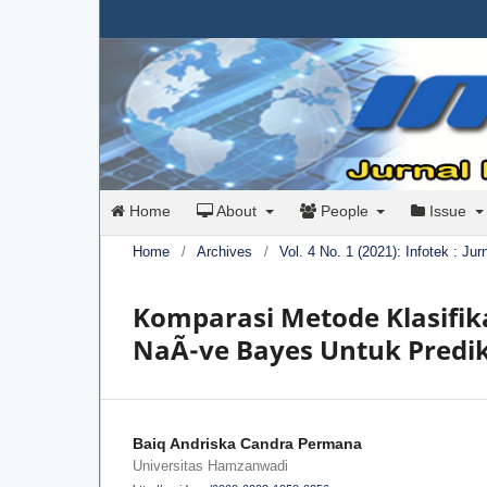
Home
About
People
Issue
Home
/
Archives
/
Vol. 4 No. 1 (2021): Infotek : Ju
Komparasi Metode Klasifika
NaÃ¯ve Bayes Untuk Predik
Baiq Andriska Candra Permana
Universitas Hamzanwadi