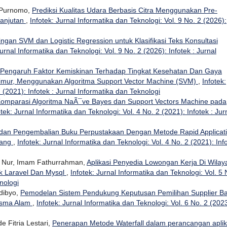
i Purnomo,
Prediksi Kualitas Udara Berbasis Citra Menggunakan Pre-
lanjutan
,
Infotek: Jurnal Informatika dan Teknologi: Vol. 9 No. 2 (2026):
ngan SVM dan Logistic Regression untuk Klasifikasi Teks Konsultasi
Jurnal Informatika dan Teknologi: Vol. 9 No. 2 (2026): Infotek : Jurnal
s Pengaruh Faktor Kemiskinan Terhadap Tingkat Kesehatan Dan Gaya
imur, Menggunakan Algoritma Support Vector Machine (SVM)
,
Infotek:
 (2021): Infotek : Jurnal Informatika dan Teknologi
omparasi Algoritma NaÃ¯ve Bayes dan Support Vectors Machine pada
otek: Jurnal Informatika dan Teknologi: Vol. 4 No. 2 (2021): Infotek : Jur
dan Pengembalian Buku Perpustakaan Dengan Metode Rapid Applicat
rang
,
Infotek: Jurnal Informatika dan Teknologi: Vol. 4 No. 2 (2021): Inf
n Nur, Imam Fathurrahman,
Aplikasi Penyedia Lowongan Kerja Di Wilay
 Laravel Dan Mysql
,
Infotek: Jurnal Informatika dan Teknologi: Vol. 5 
nologi
udibyo,
Pemodelan Sistem Pendukung Keputusan Pemilihan Supplier Ba
isma Alam
,
Infotek: Jurnal Informatika dan Teknologi: Vol. 6 No. 2 (2023
e Fitria Lestari,
Penerapan Metode Waterfall dalam perancangan aplik