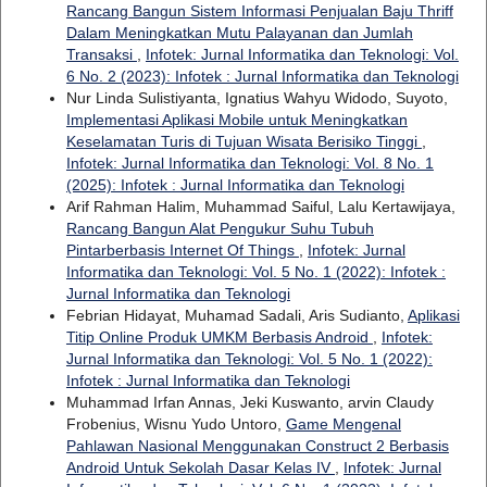
Rancang Bangun Sistem Informasi Penjualan Baju Thriff
Dalam Meningkatkan Mutu Palayanan dan Jumlah
Transaksi
,
Infotek: Jurnal Informatika dan Teknologi: Vol.
6 No. 2 (2023): Infotek : Jurnal Informatika dan Teknologi
Nur Linda Sulistiyanta, Ignatius Wahyu Widodo, Suyoto,
Implementasi Aplikasi Mobile untuk Meningkatkan
Keselamatan Turis di Tujuan Wisata Berisiko Tinggi
,
Infotek: Jurnal Informatika dan Teknologi: Vol. 8 No. 1
(2025): Infotek : Jurnal Informatika dan Teknologi
Arif Rahman Halim, Muhammad Saiful, Lalu Kertawijaya,
Rancang Bangun Alat Pengukur Suhu Tubuh
Pintarberbasis Internet Of Things
,
Infotek: Jurnal
Informatika dan Teknologi: Vol. 5 No. 1 (2022): Infotek :
Jurnal Informatika dan Teknologi
Febrian Hidayat, Muhamad Sadali, Aris Sudianto,
Aplikasi
Titip Online Produk UMKM Berbasis Android
,
Infotek:
Jurnal Informatika dan Teknologi: Vol. 5 No. 1 (2022):
Infotek : Jurnal Informatika dan Teknologi
Muhammad Irfan Annas, Jeki Kuswanto, arvin Claudy
Frobenius, Wisnu Yudo Untoro,
Game Mengenal
Pahlawan Nasional Menggunakan Construct 2 Berbasis
Android Untuk Sekolah Dasar Kelas IV
,
Infotek: Jurnal