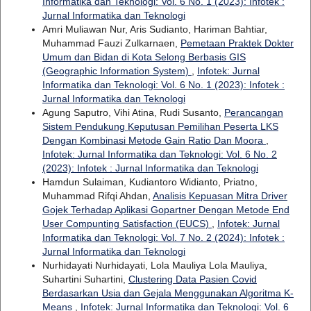
Informatika dan Teknologi: Vol. 6 No. 1 (2023): Infotek :
Jurnal Informatika dan Teknologi
Amri Muliawan Nur, Aris Sudianto, Hariman Bahtiar,
Muhammad Fauzi Zulkarnaen,
Pemetaan Praktek Dokter
Umum dan Bidan di Kota Selong Berbasis GIS
(Geographic Information System)
,
Infotek: Jurnal
Informatika dan Teknologi: Vol. 6 No. 1 (2023): Infotek :
Jurnal Informatika dan Teknologi
Agung Saputro, Vihi Atina, Rudi Susanto,
Perancangan
Sistem Pendukung Keputusan Pemilihan Peserta LKS
Dengan Kombinasi Metode Gain Ratio Dan Moora
,
Infotek: Jurnal Informatika dan Teknologi: Vol. 6 No. 2
(2023): Infotek : Jurnal Informatika dan Teknologi
Hamdun Sulaiman, Kudiantoro Widianto, Priatno,
Muhammad Rifqi Ahdan,
Analisis Kepuasan Mitra Driver
Gojek Terhadap Aplikasi Gopartner Dengan Metode End
User Compunting Satisfaction (EUCS)
,
Infotek: Jurnal
Informatika dan Teknologi: Vol. 7 No. 2 (2024): Infotek :
Jurnal Informatika dan Teknologi
Nurhidayati Nurhidayati, Lola Mauliya Lola Mauliya,
Suhartini Suhartini,
Clustering Data Pasien Covid
Berdasarkan Usia dan Gejala Menggunakan Algoritma K-
Means
,
Infotek: Jurnal Informatika dan Teknologi: Vol. 6