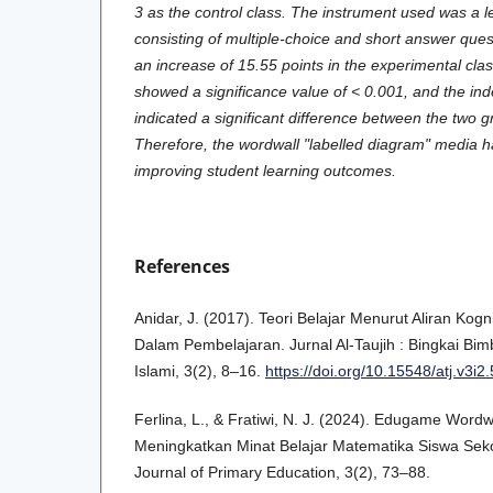
3 as the control class. The instrument used was a 
consisting of multiple-choice and short answer que
an increase of 15.55 points in the experimental cla
showed a significance value of < 0.001, and the in
indicated a significant difference between the two g
Therefore, the wordwall "labelled diagram" media ha
improving student learning outcomes.
References
Anidar, J. (2017). Teori Belajar Menurut Aliran Kogni
Dalam Pembelajaran. Jurnal Al-Taujih : Bingkai Bi
Islami, 3(2), 8–16.
https://doi.org/10.15548/atj.v3i2
Ferlina, L., & Fratiwi, N. J. (2024). Edugame Word
Meningkatkan Minat Belajar Matematika Siswa Sek
Journal of Primary Education, 3(2), 73–88.