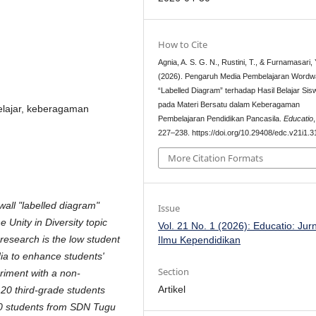
How to Cite
Agnia, A. S. G. N., Rustini, T., & Furnamasari, 
(2026). Pengaruh Media Pembelajaran Wordwa
“Labelled Diagram” terhadap Hasil Belajar Sis
pada Materi Bersatu dalam Keberagaman
belajar, keberagaman
Pembelajaran Pendidikan Pancasila.
Educatio
227–238. https://doi.org/10.29408/edc.v21i1.
More Citation Formats
wall "labelled diagram"
Issue
 Unity in Diversity topic
Vol. 21 No. 1 (2026): Educatio: Jur
research is the low student
Ilmu Kependidikan
ia to enhance students'
Section
iment with a non-
Artikel
 20 third-grade students
20 students from SDN Tugu