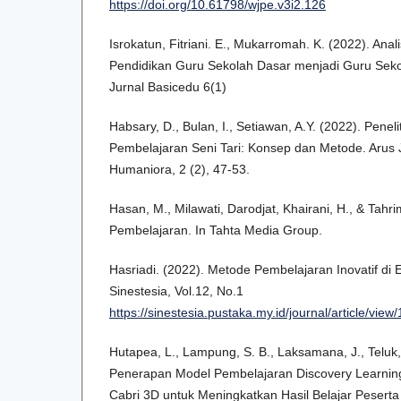
https://doi.org/10.61798/wjpe.v3i2.126
Isrokatun, Fitriani. E., Mukarromah. K. (2022). An
Pendidikan Guru Sekolah Dasar menjadi Guru Sek
Jurnal Basicedu 6(1)
Habsary, D., Bulan, I., Setiawan, A.Y. (2022). Peneli
Pembelajaran Seni Tari: Konsep dan Metode. Arus J
Humaniora, 2 (2), 47-53.
Hasan, M., Milawati, Darodjat, Khairani, H., & Tahri
Pembelajaran. In Tahta Media Group.
Hasriadi. (2022). Metode Pembelajaran Inovatif di Er
Sinestesia, Vol.12, No.1
https://sinestesia.pustaka.my.id/journal/article/view
Hutapea, L., Lampung, S. B., Laksamana, J., Teluk,
Penerapan Model Pembelajaran Discovery Learni
Cabri 3D untuk Meningkatkan Hasil Belajar Peserta