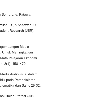
 In Semarang: Fatawa.
rmilah, U., & Setiawan, U.
tudent Research (JSR),
. Pengembangan Media
al Untuk Meningkatkan
 Mata Pelajaran Ekonomi
h. 2(1), 458–470.
h Media Audiovisual dalam
Didik pada Pembelajaran
atematika dan Sains 25-32.
rnal Ilmiah Profesi Guru.