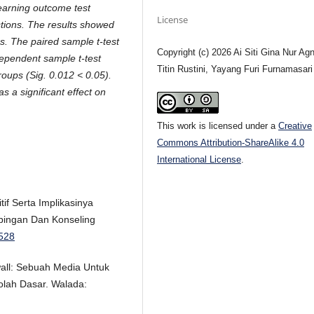
learning outcome test
License
stions. The results showed
ss. The paired sample t-test
Copyright (c) 2026 Ai Siti Gina Nur Agn
dependent sample t-test
Titin Rustini, Yayang Furi Furnamasari
roups (Sig. 0.012 < 0.05).
s a significant effect on
This work is licensed under a
Creative
Commons Attribution-ShareAlike 4.0
International License
.
tif Serta Implikasinya
mbingan Dan Konseling
.528
wall: Sebuah Media Untuk
olah Dasar. Walada: