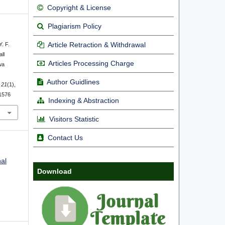
Copyright & License
Plagiarism Policy
Article Retraction & Withdrawal
Y. F.
ll
Articles Processing Charge
wa
Author Guidlines
,
21
(1),
31576
Indexing & Abstraction
Visitors Statistic
Contact Us
nal
Download