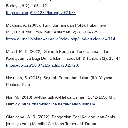
Budaya, 9(2), 108 - 121.
https://doi.org/10.1234/lorong.v9i2.954
.
Mukhsin, A. (2009). Turki Usmani dan Politik Hukumnya.
MIQOT: Jurnal Ilmu-Ilmu Keislaman, 2(2), 216–225.
http://journal.iaialmawar.ac.id/index.php/juad/article/view/114
.
Muvid, M. B. (2022). Sejarah Kerajaan Turki Utsmani dan
Kemajuannya Bagi Dunia Islam. Tsaqofah & Tarikh, 7(1), 13–44.
https://doi.org/10.37216/tadib.v20i2.723
.
Nasution, S. (2013). Sejarah Peradaban Islam (III). Yayasan
Pustaka Riau.
Nur, M. (2018). Al-Khattath Al-Hafidz Usman (1642-1698 M).
Hamidy.
https://hamidionline.net/al-hafidz-usman/
.
Oktaviana, W. R. (2022). Pengertian Seni Kaligrafi dan Jenis-
jenisnya yang Memiliki Ciri Khas Tersendiri. Dream.