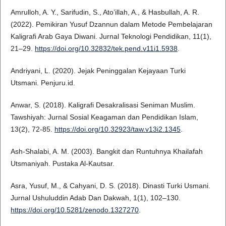
Amrulloh, A. Y., Sarifudin, S., Ato’illah, A., & Hasbullah, A. R.
(2022). Pemikiran Yusuf Dzannun dalam Metode Pembelajaran
Kaligrafi Arab Gaya Diwani. Jurnal Teknologi Pendidikan, 11(1),
21–29.
https://doi.org/10.32832/tek.pend.v11i1.5938
.
Andriyani, L. (2020). Jejak Peninggalan Kejayaan Turki
Utsmani. Penjuru.id.
Anwar, S. (2018). Kaligrafi Desakralisasi Seniman Muslim.
Tawshiyah: Jurnal Sosial Keagaman dan Pendidikan Islam,
13(2), 72-85.
https://doi.org/10.32923/taw.v13i2.1345
.
Ash-Shalabi, A. M. (2003). Bangkit dan Runtuhnya Khailafah
Utsmaniyah. Pustaka Al-Kautsar.
Asra, Yusuf, M., & Cahyani, D. S. (2018). Dinasti Turki Usmani.
Jurnal Ushuluddin Adab Dan Dakwah, 1(1), 102–130.
https://doi.org/10.5281/zenodo.1327270
.