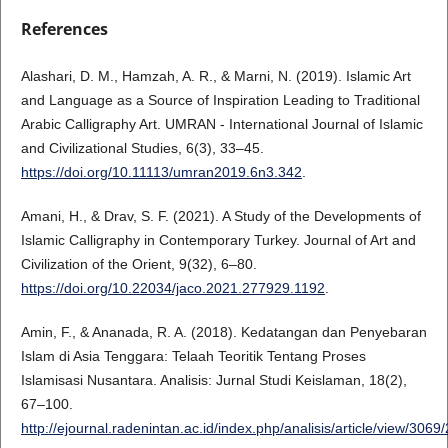
References
Alashari, D. M., Hamzah, A. R., & Marni, N. (2019). Islamic Art
and Language as a Source of Inspiration Leading to Traditional
Arabic Calligraphy Art. UMRAN - International Journal of Islamic
and Civilizational Studies, 6(3), 33–45.
https://doi.org/10.11113/umran2019.6n3.342
.
Amani, H., & Drav, S. F. (2021). A Study of the Developments of
Islamic Calligraphy in Contemporary Turkey. Journal of Art and
Civilization of the Orient, 9(32), 6–80.
https://doi.org/10.22034/jaco.2021.277929.1192
.
Amin, F., & Ananada, R. A. (2018). Kedatangan dan Penyebaran
Islam di Asia Tenggara: Telaah Teoritik Tentang Proses
Islamisasi Nusantara. Analisis: Jurnal Studi Keislaman, 18(2),
67–100.
http://ejournal.radenintan.ac.id/index.php/analisis/article/view/3069