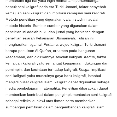
memahami tiga hal yaitu ingin memahami perkembangan
bentuk seni kaligrafi pada era Turki Usmani, faktor penyebab
kemajuan seni kaligrafi dan implikasi kemajuan seni kaligrafi.
Metode penelitian yang digunakan dalam studi ini adalah
metode historis. Sumber-sumber yang digunakan dalam
penelitian ini adalah buku dan jurnal yang berkaitan dengan
penelitian sejarah Kekaisaran Utsmaniyah. Tulisan ini
menghasilkan tiga hal,
Pertama
, wujud kaligrafi Turki Usmani
berupa penulisan Al-Qur’an, ornamen pada bangunan
keagamaan, dan didirikannya sekolah kaligrafi.
Kedua
, faktor
kemajuan kaligrafi yaitu semangat keagamaan, dukungan dari
pemimpin, dan kecintaan terhadap kaligrafi.
Ketiga
, implikasi
seni kaligrafi yaitu munculnya gaya baru kaligrafi, Istanbul
menjadi pusat kaligrafi Islam, kaligrafi dapat digunakan sebagai
media pembelajaran matematika. Penelitian diharapkan dapat
memberikan kontribusi dalam pengimplementasian seni kaligrafi
sebagai refleksi duniawi atas firman serta memberikan
sumbangan pemikiran dalam pengembangan kaligrafi Islam.