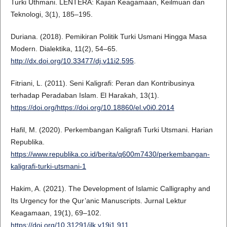
Turki Uthmani. LENTERA: Kajian Keagamaan, Keilmuan dan
Teknologi, 3(1), 185–195.
Duriana. (2018). Pemikiran Politik Turki Usmani Hingga Masa
Modern. Dialektika, 11(2), 54–65.
http://dx.doi.org/10.33477/dj.v11i2.595
.
Fitriani, L. (2011). Seni Kaligrafi: Peran dan Kontribusinya
terhadap Peradaban Islam. El Harakah, 13(1).
https://doi.org/https://doi.org/10.18860/el.v0i0.2014
Hafil, M. (2020). Perkembangan Kaligrafi Turki Utsmani. Harian
Republika.
https://www.republika.co.id/berita/q600m7430/perkembangan-
kaligrafi-turki-utsmani-1
Hakim, A. (2021). The Development of Islamic Calligraphy and
Its Urgency for the Qur’anic Manuscripts. Jurnal Lektur
Keagamaan, 19(1), 69–102.
https://doi.org/10.31291/jlk.v19i1.911
.