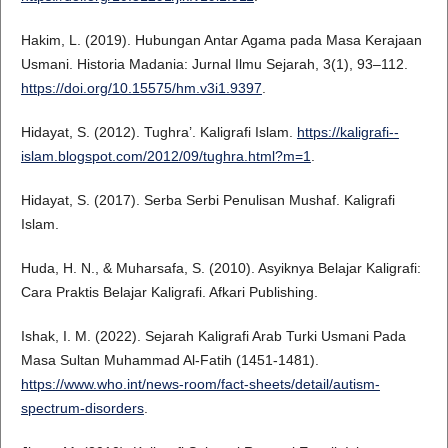
Hakim, L. (2019). Hubungan Antar Agama pada Masa Kerajaan
Usmani. Historia Madania: Jurnal Ilmu Sejarah, 3(1), 93–112.
https://doi.org/10.15575/hm.v3i1.9397
.
Hidayat, S. (2012). Tughra’. Kaligrafi Islam.
https://kaligrafi--
islam.blogspot.com/2012/09/tughra.html?m=1
.
Hidayat, S. (2017). Serba Serbi Penulisan Mushaf. Kaligrafi
Islam.
Huda, H. N., & Muharsafa, S. (2010). Asyiknya Belajar Kaligrafi:
Cara Praktis Belajar Kaligrafi. Afkari Publishing.
Ishak, I. M. (2022). Sejarah Kaligrafi Arab Turki Usmani Pada
Masa Sultan Muhammad Al-Fatih (1451-1481).
https://www.who.int/news-room/fact-sheets/detail/autism-
spectrum-disorders
.