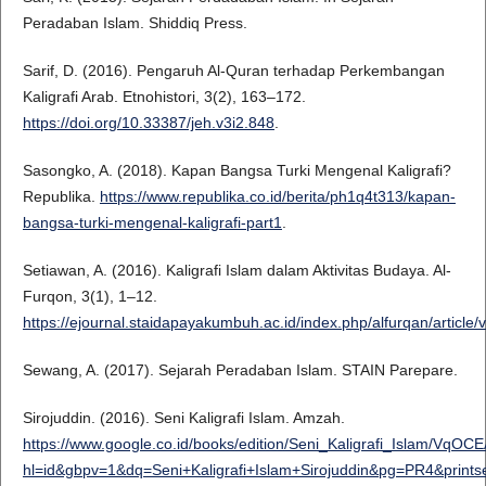
Peradaban Islam. Shiddiq Press.
Sarif, D. (2016). Pengaruh Al-Quran terhadap Perkembangan
Kaligrafi Arab. Etnohistori, 3(2), 163–172.
https://doi.org/10.33387/jeh.v3i2.848
.
Sasongko, A. (2018). Kapan Bangsa Turki Mengenal Kaligrafi?
Republika.
https://www.republika.co.id/berita/ph1q4t313/kapan-
bangsa-turki-mengenal-kaligrafi-part1
.
Setiawan, A. (2016). Kaligrafi Islam dalam Aktivitas Budaya. Al-
Furqon, 3(1), 1–12.
https://ejournal.staidapayakumbuh.ac.id/index.php/alfurqan/article/
Sewang, A. (2017). Sejarah Peradaban Islam. STAIN Parepare.
Sirojuddin. (2016). Seni Kaligrafi Islam. Amzah.
https://www.google.co.id/books/edition/Seni_Kaligrafi_Islam/Vq
hl=id&gbpv=1&dq=Seni+Kaligrafi+Islam+Sirojuddin&pg=PR4&prints