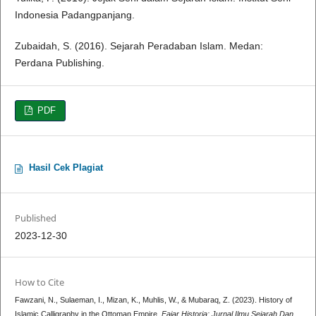
Indonesia Padangpanjang.
Zubaidah, S. (2016). Sejarah Peradaban Islam. Medan:
Perdana Publishing.
PDF
Hasil Cek Plagiat
Published
2023-12-30
How to Cite
Fawzani, N., Sulaeman, I., Mizan, K., Muhlis, W., & Mubaraq, Z. (2023). History of
Islamic Calligraphy in the Ottoman Empire.
Fajar Historia: Jurnal Ilmu Sejarah Dan