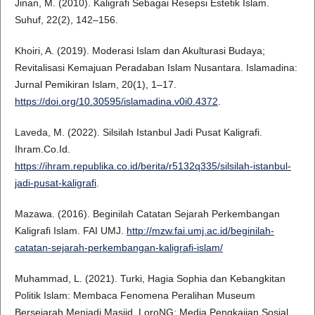
Jinan, M. (2010). Kaligrafi Sebagai Resepsi Estetik Islam.
Suhuf, 22(2), 142–156.
Khoiri, A. (2019). Moderasi Islam dan Akulturasi Budaya;
Revitalisasi Kemajuan Peradaban Islam Nusantara. Islamadina:
Jurnal Pemikiran Islam, 20(1), 1–17.
https://doi.org/10.30595/islamadina.v0i0.4372
.
Laveda, M. (2022). Silsilah Istanbul Jadi Pusat Kaligrafi.
Ihram.Co.Id.
https://ihram.republika.co.id/berita/r5132q335/silsilah-istanbul-
jadi-pusat-kaligrafi
.
Mazawa. (2016). Beginilah Catatan Sejarah Perkembangan
Kaligrafi Islam. FAI UMJ.
http://mzw.fai.umj.ac.id/beginilah-
catatan-sejarah-perkembangan-kaligrafi-islam/
Muhammad, L. (2021). Turki, Hagia Sophia dan Kebangkitan
Politik Islam: Membaca Fenomena Peralihan Museum
Bersejarah Menjadi Masjid. LoroNG: Media Pengkajian Sosial