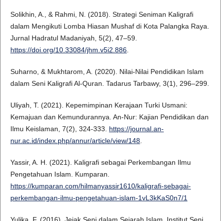
Solikhin, A., & Rahmi, N. (2018). Strategi Seniman Kaligrafi
dalam Mengikuti Lomba Hiasan Mushaf di Kota Palangka Raya.
Jurnal Hadratul Madaniyah, 5(2), 47–59.
https://doi.org/10.33084/jhm.v5i2.886
.
Suharno, & Mukhtarom, A. (2020). Nilai-Nilai Pendidikan Islam
dalam Seni Kaligrafi Al-Quran. Tadarus Tarbawy, 3(1), 296–299.
Uliyah, T. (2021). Kepemimpinan Kerajaan Turki Usmani:
Kemajuan dan Kemundurannya. An-Nur: Kajian Pendidikan dan
Ilmu Keislaman, 7(2), 324-333.
https://journal.an-
nur.ac.id/index.php/annur/article/view/148
.
Yassir, A. H. (2021). Kaligrafi sebagai Perkembangan Ilmu
Pengetahuan Islam. Kumparan.
https://kumparan.com/hilmanyassir1610/kaligrafi-sebagai-
perkembangan-ilmu-pengetahuan-islam-1vL3kKaS0n7/1
Yulika, F. (2016). Jejak Seni dalam Sejarah Islam. Institut Seni