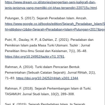
https://www.dream.co.id/stories/pengertian-seni-kaligrafi-dan-
jenis-jenisnya-yang-memiliki-ciri-khas-tersendiri-220715u.html
.
Pulungan, S. (2017). Sejarah Peradaban Islam. Amzah.
https://www.google.co.id/books/edition/Sejarah_Peradaban_Isla
hl=id&gbpv=1&dq=Sejarah+Peradaban+Islam+Pulungan+2017&pg=P
Putri, R., Daulay, H. P., & Dahlan, Z. (2021). Peradaban dan
Pemikiran Islam pada Masa Turki Utsmani. Tazkir : Jurnal
Penelitian Ilmu-Ilmu Sosial dan Keislaman, 7(1), 35–48.
https://doi.org/10.24952/tazkir.v7i1.3781
.
Rahman, A. (2014). Turki dalam Pencarian Bentuk
Pemerintahan (Sebuah Catatan Sejarah). Jurnal Rihlah, 2(1),
71–83.
https://doi.org/10.24252/rihlah.v2i01.1344
.
Rahman, F. (2018). Sejarah Perkembangan Islam di Turki.
TASAMUH: Jurnal Studi Islam, 10(2), 289–308.
Sari, K. (2015). Sejarah Perdadaban Islam. In Sejarah