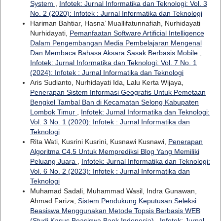
System
,
Infotek: Jurnal Informatika dan Teknologi: Vol. 3
No. 2 (2020): Infotek : Jurnal Informatika dan Teknologi
Hariman Bahtiar, Hasna’ Muallifatunnafiah, Nurhidayati
Nurhidayati,
Pemanfaatan Software Artificial Intelligence
Dalam Pengembangan Media Pembelajaran Mengenal
Dan Membaca Bahasa Aksara Sasak Berbasis Mobile
,
Infotek: Jurnal Informatika dan Teknologi: Vol. 7 No. 1
(2024): Infotek : Jurnal Informatika dan Teknologi
Aris Sudianto, Nurhidayati Ida, Lalu Kerta Wijaya,
Penerapan Sistem Informasi Geografis Untuk Pemetaan
Bengkel Tambal Ban di Kecamatan Selong Kabupaten
Lombok Timur
,
Infotek: Jurnal Informatika dan Teknologi:
Vol. 3 No. 1 (2020): Infotek : Jurnal Informatika dan
Teknologi
Rita Wati, Kusrini Kusrini, Kusnawi Kusnawi,
Penerapan
Algoritma C4.5 Untuk Memprediksi Blog Yang Memiliki
Peluang Juara
,
Infotek: Jurnal Informatika dan Teknologi:
Vol. 6 No. 2 (2023): Infotek : Jurnal Informatika dan
Teknologi
Muhamad Sadali, Muhammad Wasil, Indra Gunawan,
Ahmad Fariza,
Sistem Pendukung Keputusan Seleksi
Beasiswa Menggunakan Metode Topsis Berbasis WEB
(Studi Kasus Beasiswa Bank Indonesia)
,
Infotek: Jurnal