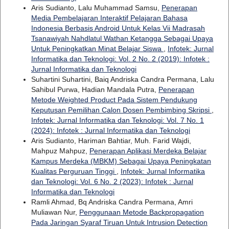
Aris Sudianto, Lalu Muhammad Samsu,
Penerapan
Media Pembelajaran Interaktif Pelajaran Bahasa
Indonesia Berbasis Android Untuk Kelas Vii Madrasah
Tsanawiyah Nahdlatul Wathan Ketangga Sebagai Upaya
Untuk Peningkatkan Minat Belajar Siswa
,
Infotek: Jurnal
Informatika dan Teknologi: Vol. 2 No. 2 (2019): Infotek :
Jurnal Informatika dan Teknologi
Suhartini Suhartini, Baiq Andriska Candra Permana, Lalu
Sahibul Purwa, Hadian Mandala Putra,
Penerapan
Metode Weighted Product Pada Sistem Pendukung
Keputusan Pemilihan Calon Dosen Pembimbing Skripsi
,
Infotek: Jurnal Informatika dan Teknologi: Vol. 7 No. 1
(2024): Infotek : Jurnal Informatika dan Teknologi
Aris Sudianto, Hariman Bahtiar, Muh. Farid Wajdi,
Mahpuz Mahpuz,
Penerapan Aplikasi Merdeka Belajar
Kampus Merdeka (MBKM) Sebagai Upaya Peningkatan
Kualitas Perguruan Tinggi
,
Infotek: Jurnal Informatika
dan Teknologi: Vol. 6 No. 2 (2023): Infotek : Jurnal
Informatika dan Teknologi
Ramli Ahmad, Bq Andriska Candra Permana, Amri
Muliawan Nur,
Penggunaan Metode Backpropagation
Pada Jaringan Syaraf Tiruan Untuk Intrusion Detection