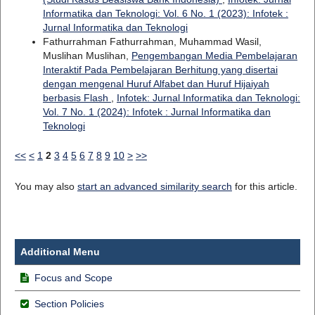
Informatika dan Teknologi: Vol. 6 No. 1 (2023): Infotek :
Jurnal Informatika dan Teknologi
Fathurrahman Fathurrahman, Muhammad Wasil,
Muslihan Muslihan,
Pengembangan Media Pembelajaran
Interaktif Pada Pembelajaran Berhitung yang disertai
dengan mengenal Huruf Alfabet dan Huruf Hijaiyah
berbasis Flash
,
Infotek: Jurnal Informatika dan Teknologi:
Vol. 7 No. 1 (2024): Infotek : Jurnal Informatika dan
Teknologi
<<
<
1
2
3
4
5
6
7
8
9
10
>
>>
You may also
start an advanced similarity search
for this article.
Additional Menu
Focus and Scope
Section Policies