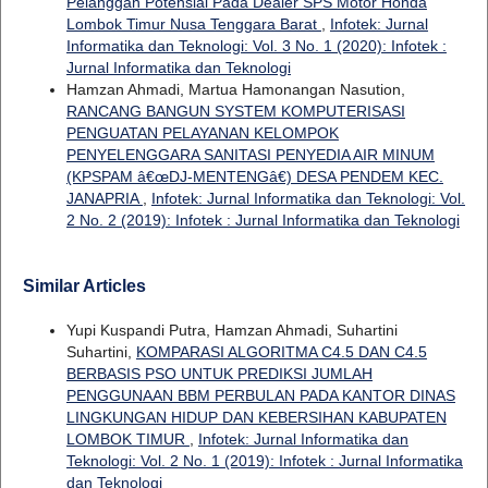
Pelanggan Potensial Pada Dealer SPS Motor Honda
Lombok Timur Nusa Tenggara Barat
,
Infotek: Jurnal
Informatika dan Teknologi: Vol. 3 No. 1 (2020): Infotek :
Jurnal Informatika dan Teknologi
Hamzan Ahmadi, Martua Hamonangan Nasution,
RANCANG BANGUN SYSTEM KOMPUTERISASI
PENGUATAN PELAYANAN KELOMPOK
PENYELENGGARA SANITASI PENYEDIA AIR MINUM
(KPSPAM â€œDJ-MENTENGâ€) DESA PENDEM KEC.
JANAPRIA
,
Infotek: Jurnal Informatika dan Teknologi: Vol.
2 No. 2 (2019): Infotek : Jurnal Informatika dan Teknologi
Similar Articles
Yupi Kuspandi Putra, Hamzan Ahmadi, Suhartini
Suhartini,
KOMPARASI ALGORITMA C4.5 DAN C4.5
BERBASIS PSO UNTUK PREDIKSI JUMLAH
PENGGUNAAN BBM PERBULAN PADA KANTOR DINAS
LINGKUNGAN HIDUP DAN KEBERSIHAN KABUPATEN
LOMBOK TIMUR
,
Infotek: Jurnal Informatika dan
Teknologi: Vol. 2 No. 1 (2019): Infotek : Jurnal Informatika
dan Teknologi