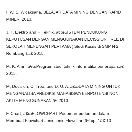
I. W. S. Wicaksana, BELAJAR DATA MINING DENGAN RAPID
MINER. 2013.
J. T. Elektro and F. Teknik, â€œSISTEM PENDUKUNG
KEPUTUSAN DENGAN MENGGUNAKAN DECISSION TREE DI
SEKOLAH MENENGAH PERTAMA ( Studi Kasus di SMP N 2
Rembang ),â€ 2015.
M. K. Amri, â€œProgram studi teknik informatika penerapan,â€
2013.
M. Decision, C. Tree, and D. U. A, â€œDATA MINING UNTUK
MENGANALISA PREDIKSI MAHASISWA BERPOTENSI NON-
AKTIF MENGGUNAKAN,â€ 2010.
F. Chart, â€œFLOWCHART Pedoman-pedoman dalam
Membuat Flowchart Jenis-jenis Flowchart,â€ pp. 1â€“13.