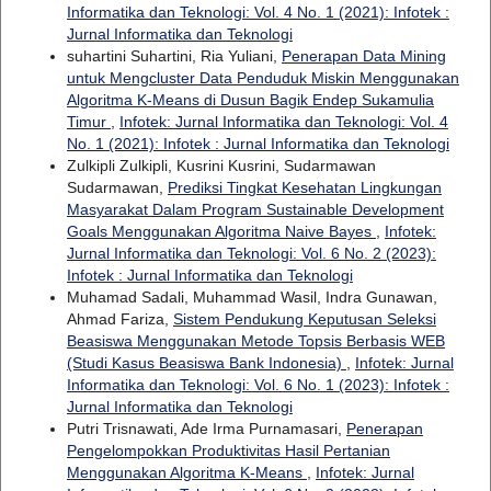
Informatika dan Teknologi: Vol. 4 No. 1 (2021): Infotek :
Jurnal Informatika dan Teknologi
suhartini Suhartini, Ria Yuliani,
Penerapan Data Mining
untuk Mengcluster Data Penduduk Miskin Menggunakan
Algoritma K-Means di Dusun Bagik Endep Sukamulia
Timur
,
Infotek: Jurnal Informatika dan Teknologi: Vol. 4
No. 1 (2021): Infotek : Jurnal Informatika dan Teknologi
Zulkipli Zulkipli, Kusrini Kusrini, Sudarmawan
Sudarmawan,
Prediksi Tingkat Kesehatan Lingkungan
Masyarakat Dalam Program Sustainable Development
Goals Menggunakan Algoritma Naive Bayes
,
Infotek:
Jurnal Informatika dan Teknologi: Vol. 6 No. 2 (2023):
Infotek : Jurnal Informatika dan Teknologi
Muhamad Sadali, Muhammad Wasil, Indra Gunawan,
Ahmad Fariza,
Sistem Pendukung Keputusan Seleksi
Beasiswa Menggunakan Metode Topsis Berbasis WEB
(Studi Kasus Beasiswa Bank Indonesia)
,
Infotek: Jurnal
Informatika dan Teknologi: Vol. 6 No. 1 (2023): Infotek :
Jurnal Informatika dan Teknologi
Putri Trisnawati, Ade Irma Purnamasari,
Penerapan
Pengelompokkan Produktivitas Hasil Pertanian
Menggunakan Algoritma K-Means
,
Infotek: Jurnal