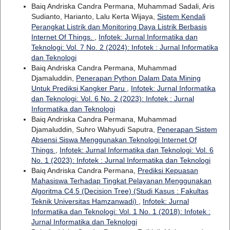
Baiq Andriska Candra Permana, Muhammad Sadali, Aris
Sudianto, Harianto, Lalu Kerta Wijaya,
Sistem Kendali
Perangkat Listrik dan Monitoring Daya Listrik Berbasis
Internet Of Things.
,
Infotek: Jurnal Informatika dan
Teknologi: Vol. 7 No. 2 (2024): Infotek : Jurnal Informatika
dan Teknologi
Baiq Andriska Candra Permana, Muhammad
Djamaluddin,
Penerapan Python Dalam Data Mining
Untuk Prediksi Kangker Paru
,
Infotek: Jurnal Informatika
dan Teknologi: Vol. 6 No. 2 (2023): Infotek : Jurnal
Informatika dan Teknologi
Baiq Andriska Candra Permana, Muhammad
Djamaluddin, Suhro Wahyudi Saputra,
Penerapan Sistem
Absensi Siswa Menggunakan Teknologi Internet Of
Things
,
Infotek: Jurnal Informatika dan Teknologi: Vol. 6
No. 1 (2023): Infotek : Jurnal Informatika dan Teknologi
Baiq Andriska Candra Permana,
Prediksi Kepuasan
Mahasiswa Terhadap Tingkat Pelayanan Menggunakan
Algoritma C4.5 (Decision Tree) (Studi Kasus : Fakultas
Teknik Universitas Hamzanwadi)
,
Infotek: Jurnal
Informatika dan Teknologi: Vol. 1 No. 1 (2018): Infotek :
Jurnal Informatika dan Teknologi