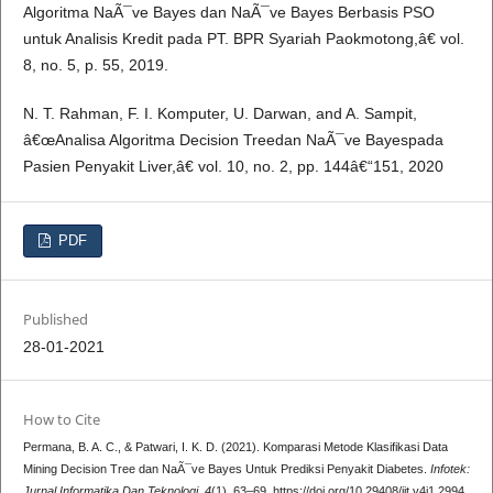
Algoritma NaÃ¯ve Bayes dan NaÃ¯ve Bayes Berbasis PSO
untuk Analisis Kredit pada PT. BPR Syariah Paokmotong,â€ vol.
8, no. 5, p. 55, 2019.
N. T. Rahman, F. I. Komputer, U. Darwan, and A. Sampit,
â€œAnalisa Algoritma Decision Treedan NaÃ¯ve Bayespada
Pasien Penyakit Liver,â€ vol. 10, no. 2, pp. 144â€“151, 2020
PDF
Published
28-01-2021
How to Cite
Permana, B. A. C., & Patwari, I. K. D. (2021). Komparasi Metode Klasifikasi Data
Mining Decision Tree dan NaÃ¯ve Bayes Untuk Prediksi Penyakit Diabetes.
Infotek:
Jurnal Informatika Dan Teknologi
,
4
(1), 63–69. https://doi.org/10.29408/jit.v4i1.2994