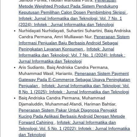
Sahibul Purwa, Hadian Mandala Putra,
Penerapan
Metode Weighted Product Pada Sistem Pendukung
Keputusan Pemilihan Calon Dosen Pembimbing Skripsi
,
Infotek: Jurnal Informatika dan Teknologi: Vol. 7 No. 1
(2024): Infotek : Jurnal Informatika dan Teknologi
Nurhidayati Nurhidayati, Suhartini Suhartini, Baiq Andriska
Candra Permana, Amri Mulliawan Nur,
Penerapan Sistem
Informasi Penjualan Baju Berbasis Android Sebagai
Peningkatan Layanan Konsumen
,
Infotek: Jurnal
Informatika dan Teknologi: Vol. 7 No. 1 (2024): Infotek :
Jurnal Informatika dan Teknologi
Aris Sudianto, Baiq Andriska Candra Permana,
Muhammad Wasil, Harianto,
Penerapan Sistem Payment
Gateway Pada E-Commerce Sebagai Upaya Peningkatan
Penjualan
,
Infotek: Jurnal Informatika dan Teknologi: Vol.
8 No. 1 (2025): Infotek : Jurnal Informatika dan Teknologi
Baiq Andriska Candra Permana, Muhammad
Djamaluddin, Muhammad Afandi, Hariman Bahtiar,
Penerapan Sistem Pakar Untuk Diagnosa Penyakit
Kucing Pada Aplikasi Berbasis Android Dengan Metode
Forward Cahining
,
Infotek: Jurnal Informatika dan
Teknologi: Vol. 5 No. 1 (2022): Infotek : Jurnal Informatika
dan Teknologi