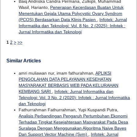
Baiq Andriska Candra Permana, Zulkipli, Muhammad
Wasil, Harianto,
Penerapan Kecerdasan Buatan Untuk
Menentukan Gejala Utama Polycystic Ovary Syndrom
(PCOS) Berdasarkan Data Klinis Pasien
,
Infotek: Jurnal
Informatika dan Teknologi: Vol. 8 No. 2 (2025): Infotek :
Jurnal Informatika dan Teknologi
1
2
>
>>
Similar Articles
amri muliawan nur, imam fathurahman,
APLIKSI
PENGOLAHAN DATA PELAYANAN KESEHATAN
MASYARAKAT BERBASIS WEB PADA KELURAHAN
KEMBANG SARI
,
Infotek: Jurnal Informatika dan
Teknologi: Vol. 3 No. 2 (2020): Infotek : Jurnal Informatika
dan Teknologi
Fathurrahman Fathurrahman, Yupi Kuspandi Putra,
Analisis Perbandingan Pengaruh Pertumbuhan Ekonomi
Terhadap Tingkat Kesejahteraan Masyarakat Pada Desa
Suralaga Dengan Menggunakan Algoritma Naive Bayes
Dan Support Vector Machine (Svm)
,
Infotek: Jurnal