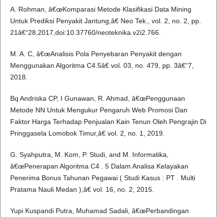
A. Rohman, â€œKomparasi Metode Klasifikasi Data Mining
Untuk Prediksi Penyakit Jantung,â€ Neo Tek., vol. 2, no. 2, pp.
21â€“28,2017,doi:10.37760/neoteknika.v2i2.766.
M. A. C, â€œAnalisis Pola Penyebaran Penyakit dengan
Menggunakan Algoritma C4.5â€ vol. 03, no. 479, pp. 3â€“7,
2018.
Bq Andriska CP, I Gunawan, R. Ahmad, â€œPenggunaan
Metode NN Untuk Mengukur Pengaruh Web Promosi Dan
Faktor Harga Terhadap Penjualan Kain Tenun Oleh Pengrajin Di
Pringgasela Lomobok Timur,â€ vol. 2, no. 1, 2019.
G. Syahputra, M. Kom, P. Studi, and M. Informatika,
â€œPenerapan Algoritma C4 . 5 Dalam Analisa Kelayakan
Penerima Bonus Tahunan Pegawai ( Studi Kasus : PT . Multi
Pratama Nauli Medan ),â€ vol. 16, no. 2, 2015.
Yupi Kuspandi Putra, Muhamad Sadali, â€œPerbandingan