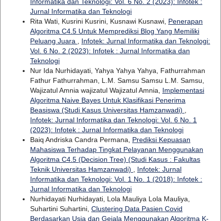
Informatika dan Teknologi: Vol. 6 No. 2 (2023): Infotek :
Jurnal Informatika dan Teknologi
Rita Wati, Kusrini Kusrini, Kusnawi Kusnawi,
Penerapan
Algoritma C4.5 Untuk Memprediksi Blog Yang Memiliki
Peluang Juara
,
Infotek: Jurnal Informatika dan Teknologi:
Vol. 6 No. 2 (2023): Infotek : Jurnal Informatika dan
Teknologi
Nur Ida Nurhidayati, Yahya Yahya Yahya, Fathurrahman
Fathur Fathurrahman, L.M. Samsu Samsu L.M. Samsu,
Wajizatul Amnia wajizatul Wajizatul Amnia,
Implementasi
Algoritma Naive Bayes Untuk Klasifikasi Penerima
Beasiswa (Studi Kasus Universitas Hamzanwadi)
,
Infotek: Jurnal Informatika dan Teknologi: Vol. 6 No. 1
(2023): Infotek : Jurnal Informatika dan Teknologi
Baiq Andriska Candra Permana,
Prediksi Kepuasan
Mahasiswa Terhadap Tingkat Pelayanan Menggunakan
Algoritma C4.5 (Decision Tree) (Studi Kasus : Fakultas
Teknik Universitas Hamzanwadi)
,
Infotek: Jurnal
Informatika dan Teknologi: Vol. 1 No. 1 (2018): Infotek :
Jurnal Informatika dan Teknologi
Nurhidayati Nurhidayati, Lola Mauliya Lola Mauliya,
Suhartini Suhartini,
Clustering Data Pasien Covid
Berdasarkan Usia dan Gejala Menggunakan Algoritma K-