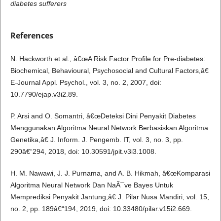
diabetes sufferers
References
N. Hackworth et al., â€œA Risk Factor Profile for Pre-diabetes:
Biochemical, Behavioural, Psychosocial and Cultural Factors,â€
E-Journal Appl. Psychol., vol. 3, no. 2, 2007, doi:
10.7790/ejap.v3i2.89.
P. Arsi and O. Somantri, â€œDeteksi Dini Penyakit Diabetes
Menggunakan Algoritma Neural Network Berbasiskan Algoritma
Genetika,â€ J. Inform. J. Pengemb. IT, vol. 3, no. 3, pp.
290â€“294, 2018, doi: 10.30591/jpit.v3i3.1008.
H. M. Nawawi, J. J. Purnama, and A. B. Hikmah, â€œKomparasi
Algoritma Neural Network Dan NaÃ¯ve Bayes Untuk
Memprediksi Penyakit Jantung,â€ J. Pilar Nusa Mandiri, vol. 15,
no. 2, pp. 189â€“194, 2019, doi: 10.33480/pilar.v15i2.669.