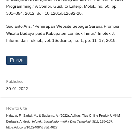
Programming,” A Compr. Guid. to Enterp. Mobil., no. 50, pp.
301–354, 2012, doi: 10.1201/b12692-20.
Sudianto Aris, “Penerapan Website Sebagai Sarana Promosi
Wisata Budaya pada Kabupaten Lombok Timur,” Infotek J.
Inform. dan Teknol., vol. 1Sudianto, no. 1, pp. 11–17, 2018.
PDF
Published
30-01-2022
How to Cite
Hidayat, F., Sadali, M., & Sudianto, A. (2022). Aplikasi Titip Online Produk UMKM
Berbasis Android.
Infotek: Jurnal Informatika Dan Teknologi
,
5
(1), 128–137.
https://doi.org/10.29408/jit.v5i1.4627