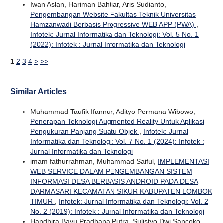
Iwan Aslan, Hariman Bahtiar, Aris Sudianto,
Pengembangan Website Fakultas Teknik Universitas
Hamzanwadi Berbasis Progressive WEB APP (PWA)
,
Infotek: Jurnal Informatika dan Teknologi: Vol. 5 No. 1
(2022): Infotek : Jurnal Informatika dan Teknologi
1
2
3
4
>
>>
Similar Articles
Muhammad Taufik Ifannur, Adityo Permana Wibowo,
Penerapan Teknologi Augmented Reality Untuk Aplikasi
Pengukuran Panjang Suatu Objek
,
Infotek: Jurnal
Informatika dan Teknologi: Vol. 7 No. 1 (2024): Infotek :
Jurnal Informatika dan Teknologi
imam fathurrahman, Muhammad Saiful,
IMPLEMENTASI
WEB SERVICE DALAM PENGEMBANGAN SISTEM
INFORMASI DESA BERBASIS ANDROID PADA DESA
DARMASARI KECAMATAN SIKUR KABUPATEN LOMBOK
TIMUR
,
Infotek: Jurnal Informatika dan Teknologi: Vol. 2
No. 2 (2019): Infotek : Jurnal Informatika dan Teknologi
Handhira Bayu Pradhana Putra, Sulistyo Dwi Sancoko,