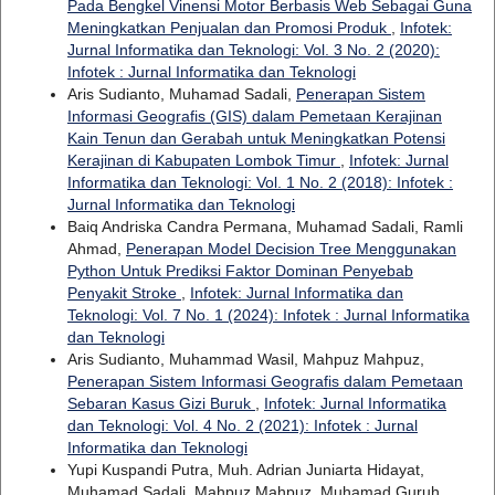
Pada Bengkel Vinensi Motor Berbasis Web Sebagai Guna
Meningkatkan Penjualan dan Promosi Produk
,
Infotek:
Jurnal Informatika dan Teknologi: Vol. 3 No. 2 (2020):
Infotek : Jurnal Informatika dan Teknologi
Aris Sudianto, Muhamad Sadali,
Penerapan Sistem
Informasi Geografis (GIS) dalam Pemetaan Kerajinan
Kain Tenun dan Gerabah untuk Meningkatkan Potensi
Kerajinan di Kabupaten Lombok Timur
,
Infotek: Jurnal
Informatika dan Teknologi: Vol. 1 No. 2 (2018): Infotek :
Jurnal Informatika dan Teknologi
Baiq Andriska Candra Permana, Muhamad Sadali, Ramli
Ahmad,
Penerapan Model Decision Tree Menggunakan
Python Untuk Prediksi Faktor Dominan Penyebab
Penyakit Stroke
,
Infotek: Jurnal Informatika dan
Teknologi: Vol. 7 No. 1 (2024): Infotek : Jurnal Informatika
dan Teknologi
Aris Sudianto, Muhammad Wasil, Mahpuz Mahpuz,
Penerapan Sistem Informasi Geografis dalam Pemetaan
Sebaran Kasus Gizi Buruk
,
Infotek: Jurnal Informatika
dan Teknologi: Vol. 4 No. 2 (2021): Infotek : Jurnal
Informatika dan Teknologi
Yupi Kuspandi Putra, Muh. Adrian Juniarta Hidayat,
Muhamad Sadali, Mahpuz Mahpuz, Muhamad Guruh