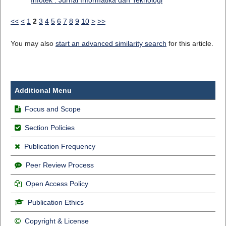
Infotek : Jurnal Informatika dan Teknologi
<<
<
1
2
3
4
5
6
7
8
9
10
>
>>
You may also
start an advanced similarity search
for this article.
Additional Menu
Focus and Scope
Section Policies
Publication Frequency
Peer Review Process
Open Access Policy
Publication Ethics
Copyright & License