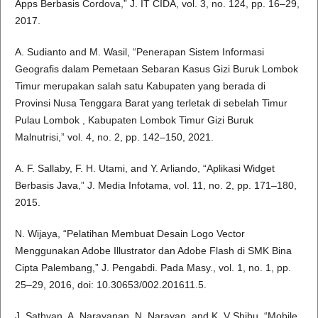
Apps Berbasis Cordova,” J. IT CIDA, vol. 3, no. 124, pp. 16–29,
2017.
A. Sudianto and M. Wasil, “Penerapan Sistem Informasi
Geografis dalam Pemetaan Sebaran Kasus Gizi Buruk Lombok
Timur merupakan salah satu Kabupaten yang berada di
Provinsi Nusa Tenggara Barat yang terletak di sebelah Timur
Pulau Lombok , Kabupaten Lombok Timur Gizi Buruk
Malnutrisi,” vol. 4, no. 2, pp. 142–150, 2021.
A. F. Sallaby, F. H. Utami, and Y. Arliando, “Aplikasi Widget
Berbasis Java,” J. Media Infotama, vol. 11, no. 2, pp. 171–180,
2015.
N. Wijaya, “Pelatihan Membuat Desain Logo Vector
Menggunakan Adobe Illustrator dan Adobe Flash di SMK Bina
Cipta Palembang,” J. Pengabdi. Pada Masy., vol. 1, no. 1, pp.
25–29, 2016, doi: 10.30653/002.201611.5.
J. Sathyan, A. Narayanan, N. Narayan, and K. V Shibu, “Mobile