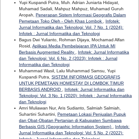
Yupi Kuspandi Putra, Muh. Adrian Juniarta Hidayat,
Muhamad Sadali, Mahpuz Mahpuz, Muhamad Guruh
Aropah,
Penerapan Sistem Informasi Geografis Dalam
Pemetaan Toko Oleh - Oleh Khas Lombok
,
Infotek:
Jurnal Informatika dan Teknologi: Vol. 7 No. 1 (2024):
Infotek : Jurnal Informatika dan Teknologi
Bagus Dwi Yulianto, Rohman Dijaya, Mochamad Alfan
Rosid,
Aplikasi Media Pembelajaran IPA Untuk MI
Berbasis Augmented Reality
,
Infotek: Jurnal Informatika
dan Teknologi: Vol. 6 No. 2 (2023): Infotek : Jurnal
Informatika dan Teknologi
Muhammad Wasil, Lalu Muhammad Samsu, Yupi
Kuspandi Putra,
SISTEM INFORMASI GEOGRAFIS
UNTUK PEMETAAN HOMESTAY DI LOMBOK TIMUR
BERBASIS ANDROID
,
Infotek: Jurnal Informatika dan
Teknologi: Vol. 3 No. 1 (2020): Infotek : Jurnal Informatika
dan Teknologi
Amri Muliawan Nur, Aris Sudianto, Salmiah Salmiah,
Suhartini Suhartini,
Pemetaan Lokasi Penjualan Pupuk
dan Obat-Obatan Pertanian di Kabupaten Sumbawa
Berbasis GIS (Geographic Information System)
,
Infotek:
Jurnal Informatika dan Teknologi: Vol. 5 No. 2 (2022):