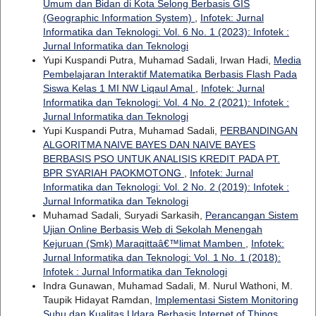
Umum dan Bidan di Kota Selong Berbasis GIS
(Geographic Information System)
,
Infotek: Jurnal
Informatika dan Teknologi: Vol. 6 No. 1 (2023): Infotek :
Jurnal Informatika dan Teknologi
Yupi Kuspandi Putra, Muhamad Sadali, Irwan Hadi,
Media
Pembelajaran Interaktif Matematika Berbasis Flash Pada
Siswa Kelas 1 MI NW Liqaul Amal
,
Infotek: Jurnal
Informatika dan Teknologi: Vol. 4 No. 2 (2021): Infotek :
Jurnal Informatika dan Teknologi
Yupi Kuspandi Putra, Muhamad Sadali,
PERBANDINGAN
ALGORITMA NAIVE BAYES DAN NAIVE BAYES
BERBASIS PSO UNTUK ANALISIS KREDIT PADA PT.
BPR SYARIAH PAOKMOTONG
,
Infotek: Jurnal
Informatika dan Teknologi: Vol. 2 No. 2 (2019): Infotek :
Jurnal Informatika dan Teknologi
Muhamad Sadali, Suryadi Sarkasih,
Perancangan Sistem
Ujian Online Berbasis Web di Sekolah Menengah
Kejuruan (Smk) Maraqittaâ€™limat Mamben
,
Infotek:
Jurnal Informatika dan Teknologi: Vol. 1 No. 1 (2018):
Infotek : Jurnal Informatika dan Teknologi
Indra Gunawan, Muhamad Sadali, M. Nurul Wathoni, M.
Taupik Hidayat Ramdan,
Implementasi Sistem Monitoring
Suhu dan Kualitas Udara Berbasis Internet of Things