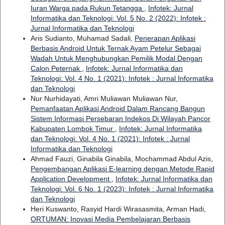
Iuran Warga pada Rukun Tetangga
,
Infotek: Jurnal
Informatika dan Teknologi: Vol. 5 No. 2 (2022): Infotek :
Jurnal Informatika dan Teknologi
Aris Sudianto, Muhamad Sadali,
Penerapan Aplikasi
Berbasis Android Untuk Ternak Ayam Petelur Sebagai
Wadah Untuk Menghubungkan Pemilik Modal Dengan
Calon Peternak
,
Infotek: Jurnal Informatika dan
Teknologi: Vol. 4 No. 1 (2021): Infotek : Jurnal Informatika
dan Teknologi
Nur Nurhidayati, Amri Muliawan Muliawan Nur,
Pemanfaatan Aplikasi Android Dalam Rancang Bangun
Sistem Informasi Persebaran Indekos Di Wilayah Pancor
Kabupaten Lombok Timur
,
Infotek: Jurnal Informatika
dan Teknologi: Vol. 4 No. 1 (2021): Infotek : Jurnal
Informatika dan Teknologi
Ahmad Fauzi, Ginabila Ginabila, Mochammad Abdul Azis,
Pengembangan Aplikasi E-learning dengan Metode Rapid
Application Development
,
Infotek: Jurnal Informatika dan
Teknologi: Vol. 6 No. 1 (2023): Infotek : Jurnal Informatika
dan Teknologi
Heri Kuswanto, Rasyid Hardi Wirasasmita, Arman Hadi,
ORTUMAN: Inovasi Media Pembelajaran Berbasis