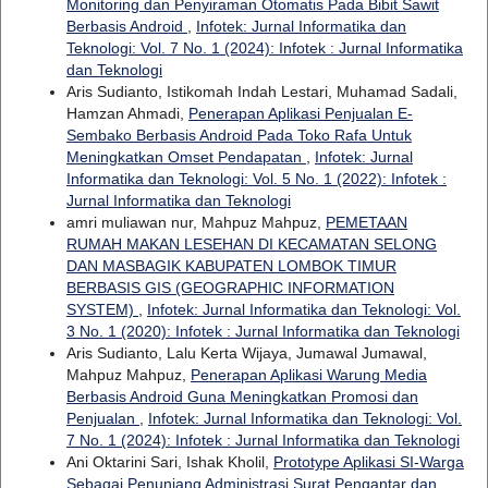
Monitoring dan Penyiraman Otomatis Pada Bibit Sawit
Berbasis Android
,
Infotek: Jurnal Informatika dan
Teknologi: Vol. 7 No. 1 (2024): Infotek : Jurnal Informatika
dan Teknologi
Aris Sudianto, Istikomah Indah Lestari, Muhamad Sadali,
Hamzan Ahmadi,
Penerapan Aplikasi Penjualan E-
Sembako Berbasis Android Pada Toko Rafa Untuk
Meningkatkan Omset Pendapatan
,
Infotek: Jurnal
Informatika dan Teknologi: Vol. 5 No. 1 (2022): Infotek :
Jurnal Informatika dan Teknologi
amri muliawan nur, Mahpuz Mahpuz,
PEMETAAN
RUMAH MAKAN LESEHAN DI KECAMATAN SELONG
DAN MASBAGIK KABUPATEN LOMBOK TIMUR
BERBASIS GIS (GEOGRAPHIC INFORMATION
SYSTEM)
,
Infotek: Jurnal Informatika dan Teknologi: Vol.
3 No. 1 (2020): Infotek : Jurnal Informatika dan Teknologi
Aris Sudianto, Lalu Kerta Wijaya, Jumawal Jumawal,
Mahpuz Mahpuz,
Penerapan Aplikasi Warung Media
Berbasis Android Guna Meningkatkan Promosi dan
Penjualan
,
Infotek: Jurnal Informatika dan Teknologi: Vol.
7 No. 1 (2024): Infotek : Jurnal Informatika dan Teknologi
Ani Oktarini Sari, Ishak Kholil,
Prototype Aplikasi SI-Warga
Sebagai Penunjang Administrasi Surat Pengantar dan