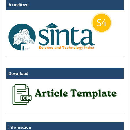
Akreditasi
Download
Information