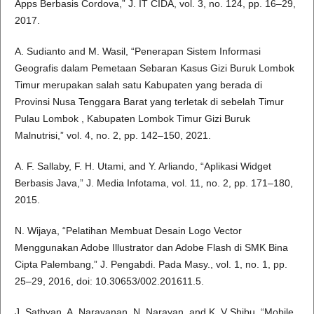
Apps Berbasis Cordova,” J. IT CIDA, vol. 3, no. 124, pp. 16–29,
2017.
A. Sudianto and M. Wasil, “Penerapan Sistem Informasi
Geografis dalam Pemetaan Sebaran Kasus Gizi Buruk Lombok
Timur merupakan salah satu Kabupaten yang berada di
Provinsi Nusa Tenggara Barat yang terletak di sebelah Timur
Pulau Lombok , Kabupaten Lombok Timur Gizi Buruk
Malnutrisi,” vol. 4, no. 2, pp. 142–150, 2021.
A. F. Sallaby, F. H. Utami, and Y. Arliando, “Aplikasi Widget
Berbasis Java,” J. Media Infotama, vol. 11, no. 2, pp. 171–180,
2015.
N. Wijaya, “Pelatihan Membuat Desain Logo Vector
Menggunakan Adobe Illustrator dan Adobe Flash di SMK Bina
Cipta Palembang,” J. Pengabdi. Pada Masy., vol. 1, no. 1, pp.
25–29, 2016, doi: 10.30653/002.201611.5.
J. Sathyan, A. Narayanan, N. Narayan, and K. V Shibu, “Mobile