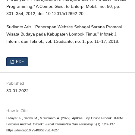
Programming,” A Compr. Guid. to Enterp. Mobil., no. 50, pp.
301–354, 2012, doi: 10.1201/b12692-20.
Sudianto Aris, “Penerapan Website Sebagai Sarana Promosi
Wisata Budaya pada Kabupaten Lombok Timur,” Infotek J.
Inform. dan Teknol., vol. 1Sudianto, no. 1, pp. 11–17, 2018.
PDF
Published
30-01-2022
How to Cite
Hidayat, F., Sadali, M., & Sudianto, A. (2022). Aplikasi Titip Online Produk UMKM
Berbasis Android.
Infotek: Jurnal Informatika Dan Teknologi
,
5
(1), 128–137.
https://doi.org/10.29408/jit.v5i1.4627