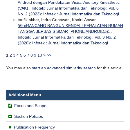
Android dengan Pendekatan Visual Auditory Kinesthetic
(VAK)
,
Infotek: Jurnal Informatika dan Teknologi: Vol. 6
No. 2 (2023): Infotek : Jurnal Informatika dan Teknologi
taufik akbar, Indra Gunawan, Khairil Anwar,
â€œRANCANG BANGUN KENDALI PERALATAN RUMAH
TANGGA BERBASIS SMARTPHONE ANDROIDâ€.
,
Infotek: Jurnal Informatika dan Teknologi: Vol. 3 No. 2
(2020): Infotek : Jurnal Informatika dan Teknologi
1
2
3
4
5
6
7
8
9
10
>
>>
You may also
start an advanced similarity search
for this article.
Additional Menu
Focus and Scope
Section Policies
Publication Frequency