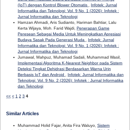
(IoT) dengan Kontrol Blower Otomatis
,
Infotek: Jurnal
Informatika dan Teknologi: Vol. 9 No. 1 (2026): Infotek :
Jurnal Informatika dan Teknologi
Hamzan Ahmadi, Aris Sudianto, Hariman Bahtiar, Lalu
Kerta Wijaya, Moh. Farid Wajdi,
Penerapan Game
Peresean Sebagai Media Untuk Meningkatkan Apresiasi
Budaya Sasak Pada Generasi Muda
,
Infotek: Jurnal
Informatika dan Teknologi: Vol. 9 No. 1 (2026): Infotek :
Jurnal Informatika dan Teknologi
Jumawal, Mahpuz, Muhamad Sadali, Muhammad Wasil,
Implementasi Algoritma K-Nearest Neighbor pada Sistem
Deteksi Tingkat Dehidrasi Berdasarkan Warna Urin
Berbasis IoT dan Android
,
Infotek: Jurnal Informatika dan
Teknologi: Vol. 9 No. 2 (2026): Infotek : Jurnal Informatika
dan Teknologi
<<
<
1
2
3
4
Similar Articles
Muhammad Holid Fajar, Anita Fira Waluyo,
Sistem