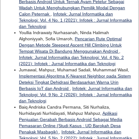
Berbasis Android Untuk Ternak Ayam Petelur Sebagai
Wadah Untuk Menghubungkan Pemilik Modal Dengan
Calon Peternak
,
Infotek: Jurnal Informatika dan
Teknologi: Vol. 4 No. 1 (2021): Infotek : Jurnal Informatika
dan Teknologi
Youllia Indrawaty Nurhasanah, Ninda Halimah
Alghoniyyah, Sofia Umaroh,
Pencarian Rute Optimal
Dengan Metode Steepest Ascent Hill Climbing Untuk
Tempat Wisata Di Bandung Menggunakan Android
,
Infotek: Jurnal Informatika dan Teknologi: Vol. 4 No. 2
(2021): Infotek : Jurnal Informatika dan Teknologi
Jumawal, Mahpuz, Muhamad Sadali, Muhammad Wasil,
Implementasi Algoritma K-Nearest Neighbor pada Sistem
Deteksi Tingkat Dehidrasi Berdasarkan Warna Urin
Berbasis IoT dan Android
,
Infotek: Jurnal Informatika dan
Teknologi: Vol. 9 No. 2 (2026): Infotek : Jurnal Informatika
dan Teknologi
Baiq Andriska Candra Permana, Siti Nurhaliza,
Nurhidayati Nurhidayati, Mahpuz Mahpuz,
Aplikasi
Penjualan Gerabah Berbasis Android Sebagai Media
Pemasaran Online (Studi Kasus : UD Barokah Desa
Penakak Masbagik)
,
Infotek: Jurnal Informatika dan
Teknologi: Vol. 5 No. 2 (2022): Infotek : Jurnal Informatika