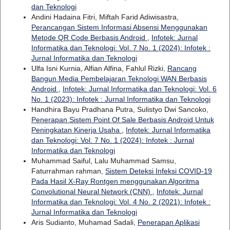
dan Teknologi
Andini Hadaina Fitri, Miftah Farid Adiwisastra,
Perancangan Sistem Informasi Absensi Menggunakan
Metode QR Code Berbasis Android
,
Infotek: Jurnal
Informatika dan Teknologi: Vol. 7 No. 1 (2024): Infotek :
Jurnal Informatika dan Teknologi
Ulfa Isni Kurnia, Alfian Alfina, Fahlul Rizki,
Rancang
Bangun Media Pembelajaran Teknologi WAN Berbasis
Android
,
Infotek: Jurnal Informatika dan Teknologi: Vol. 6
No. 1 (2023): Infotek : Jurnal Informatika dan Teknologi
Handhira Bayu Pradhana Putra, Sulistyo Dwi Sancoko,
Penerapan Sistem Point Of Sale Berbasis Android Untuk
Peningkatan Kinerja Usaha
,
Infotek: Jurnal Informatika
dan Teknologi: Vol. 7 No. 1 (2024): Infotek : Jurnal
Informatika dan Teknologi
Muhammad Saiful, Lalu Muhammad Samsu,
Faturrahman rahman,
Sistem Deteksi Infeksi COVID-19
Pada Hasil X-Ray Rontgen menggunakan Algoritma
Convolutional Neural Network (CNN)
,
Infotek: Jurnal
Informatika dan Teknologi: Vol. 4 No. 2 (2021): Infotek :
Jurnal Informatika dan Teknologi
Aris Sudianto, Muhamad Sadali,
Penerapan Aplikasi