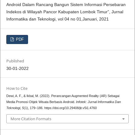
Android Dalam Rancang Bangun Sistem Informasi Persebaran
Indekos di Wilayah Pancor Kabupaten Lombok Timur”, Jurnal
Informatika dan Teknologi, vol 04 no 01,Januari, 2021
PDF
Published
30-01-2022
How to Cite
Dewi, A. F., & Ikbal, M. (2022). Perancangan Augmented Reality (AR) Sebagai
Media Promosi Objek Wisata Berbasis Android.
Infotek: Jurnal Informatika Dan
Teknologi
,
5
(1), 179–186. https://doi.org/10.29408/jit.v5i1.4760
More Citation Formats