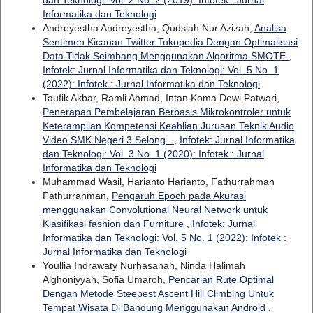
dan Teknologi: Vol. 2 No. 2 (2019): Infotek : Jurnal
Informatika dan Teknologi
Andreyestha Andreyestha, Qudsiah Nur Azizah,
Analisa
Sentimen Kicauan Twitter Tokopedia Dengan Optimalisasi
Data Tidak Seimbang Menggunakan Algoritma SMOTE
,
Infotek: Jurnal Informatika dan Teknologi: Vol. 5 No. 1
(2022): Infotek : Jurnal Informatika dan Teknologi
Taufik Akbar, Ramli Ahmad, Intan Koma Dewi Patwari,
Penerapan Pembelajaran Berbasis Mikrokontroler untuk
Keterampilan Kompetensi Keahlian Jurusan Teknik Audio
Video SMK Negeri 3 Selong .
,
Infotek: Jurnal Informatika
dan Teknologi: Vol. 3 No. 1 (2020): Infotek : Jurnal
Informatika dan Teknologi
Muhammad Wasil, Harianto Harianto, Fathurrahman
Fathurrahman,
Pengaruh Epoch pada Akurasi
menggunakan Convolutional Neural Network untuk
Klasifikasi fashion dan Furniture
,
Infotek: Jurnal
Informatika dan Teknologi: Vol. 5 No. 1 (2022): Infotek :
Jurnal Informatika dan Teknologi
Youllia Indrawaty Nurhasanah, Ninda Halimah
Alghoniyyah, Sofia Umaroh,
Pencarian Rute Optimal
Dengan Metode Steepest Ascent Hill Climbing Untuk
Tempat Wisata Di Bandung Menggunakan Android
,