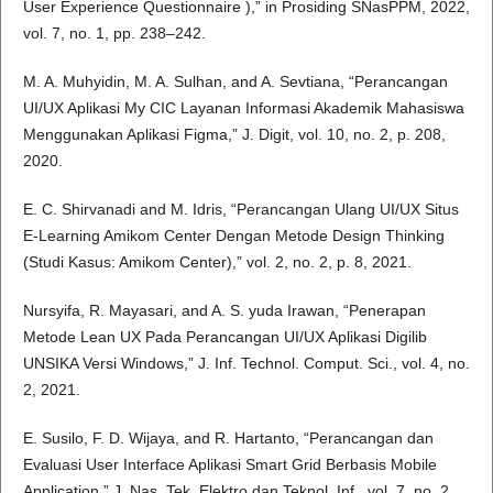
User Experience Questionnaire ),” in Prosiding SNasPPM, 2022,
vol. 7, no. 1, pp. 238–242.
M. A. Muhyidin, M. A. Sulhan, and A. Sevtiana, “Perancangan
UI/UX Aplikasi My CIC Layanan Informasi Akademik Mahasiswa
Menggunakan Aplikasi Figma,” J. Digit, vol. 10, no. 2, p. 208,
2020.
E. C. Shirvanadi and M. Idris, “Perancangan Ulang UI/UX Situs
E-Learning Amikom Center Dengan Metode Design Thinking
(Studi Kasus: Amikom Center),” vol. 2, no. 2, p. 8, 2021.
Nursyifa, R. Mayasari, and A. S. yuda Irawan, “Penerapan
Metode Lean UX Pada Perancangan UI/UX Aplikasi Digilib
UNSIKA Versi Windows,” J. Inf. Technol. Comput. Sci., vol. 4, no.
2, 2021.
E. Susilo, F. D. Wijaya, and R. Hartanto, “Perancangan dan
Evaluasi User Interface Aplikasi Smart Grid Berbasis Mobile
Application,” J. Nas. Tek. Elektro dan Teknol. Inf., vol. 7, no. 2,