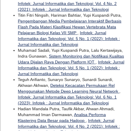
Infotek: Jurnal Informatika dan Teknologi: Vol. 4 No. 2
(2021): Infotek : Jurnal Informatika dan Teknologi
Titin Fitri Ningsih, Hariman Bahtiar, Yupi Kuspandi Putra,
Pengembangan Media Pembelajaran Interaktif Berbasis
Flash Pada Materi Klasifikasi Hewan Vertebrata Mata
Pelajaran Biologi Kelas VII SMP
,
Infotek: Jurnal
Informatika dan Teknologi: Vol. 5 No. 1 (2022): Infotek :
Jurnal Informatika dan Teknologi
Muhamad Sadali, Yupi Kuspandi Putra, Lalu Kertawijaya,
Indra Gunawan,
Sistem Monitoring dan Notifikasi Kualitas
Udara Dijalan Raya Dengan Platform IOT
,
Infotek: Jurnal
Informatika dan Teknologi: Vol. 5 No. 1 (2022): Infotek :
Jurnal Informatika dan Teknologi
Teguh Arifianto, Sunaryo Sunaryo, Sunardi Sunardi,
Akhwan Akhwan,
Deteksi Kecacatan Permukaan Rel
Menggunakan Metode Deep Learning Neural Network
,
Infotek: Jurnal Informatika dan Teknologi: Vol. 6 No. 1
(2023): Infotek : Jurnal Informatika dan Teknologi
Hadian Mandala Putra, Taufik Akbar, Ahwan Ahmadi,
Muhammad Iman Darmawan,
Analisa Performa
Klastering Data Besar pada Hadoop
,
Infotek: Jurnal
Informatika dan Teknologi: Vol. 4 No. 2 (2021): Infotek :