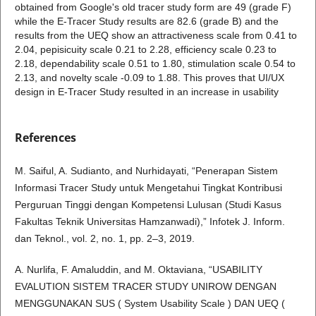
obtained from Google's old tracer study form are 49 (grade F)
while the E-Tracer Study results are 82.6 (grade B) and the
results from the UEQ show an attractiveness scale from 0.41 to
2.04, pepisicuity scale 0.21 to 2.28, efficiency scale 0.23 to
2.18, dependability scale 0.51 to 1.80, stimulation scale 0.54 to
2.13, and novelty scale -0.09 to 1.88. This proves that UI/UX
design in E-Tracer Study resulted in an increase in usability
References
M. Saiful, A. Sudianto, and Nurhidayati, “Penerapan Sistem
Informasi Tracer Study untuk Mengetahui Tingkat Kontribusi
Perguruan Tinggi dengan Kompetensi Lulusan (Studi Kasus
Fakultas Teknik Universitas Hamzanwadi),” Infotek J. Inform.
dan Teknol., vol. 2, no. 1, pp. 2–3, 2019.
A. Nurlifa, F. Amaluddin, and M. Oktaviana, “USABILITY
EVALUTION SISTEM TRACER STUDY UNIROW DENGAN
MENGGUNAKAN SUS ( System Usability Scale ) DAN UEQ (