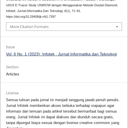
UI/UX E-Tracer Study UNIROW dengan Menggunakan Metode Doubel Diamond.
Infotek: Jurnal Informatika Dan Teknologi
,
6
(1), 71–81.
https://doi.org/10.29408/jit.v6i1.7397
More Citation Formats
Issue
Vol. 6 No. 1 (2023): Infotek : Jurnal Informatika dan Teknologi
Section
Articles
License
Semua tulisan pada jurnal ini menjadi tanggung jawab penuh penulis.
Jurnal Infotek memberikan akses terbuka terhadap siapapun agar
informasi dan temuan pada artikel tersebut bermanfaat bagi semua
orang. Jurnal Infotek ini dapat diakses dan diunduh secara gratis,
tanpa dipungut biaya sesuai dengan lisense creative commons yang