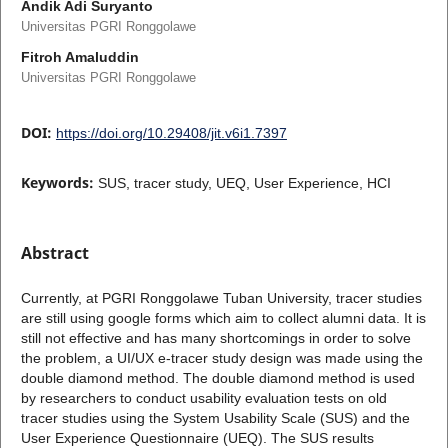
Andik Adi Suryanto
Universitas PGRI Ronggolawe
Fitroh Amaluddin
Universitas PGRI Ronggolawe
DOI:
https://doi.org/10.29408/jit.v6i1.7397
Keywords:
SUS, tracer study, UEQ, User Experience, HCI
Abstract
Currently, at PGRI Ronggolawe Tuban University, tracer studies
are still using google forms which aim to collect alumni data. It is
still not effective and has many shortcomings in order to solve
the problem, a UI/UX e-tracer study design was made using the
double diamond method. The double diamond method is used
by researchers to conduct usability evaluation tests on old
tracer studies using the System Usability Scale (SUS) and the
User Experience Questionnaire (UEQ). The SUS results