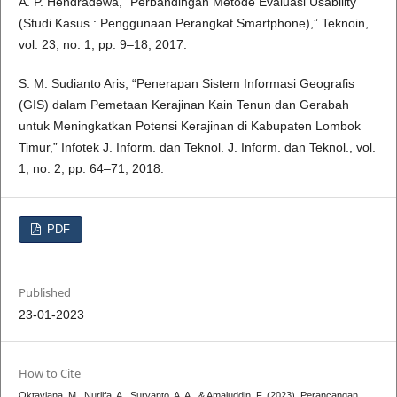
A. P. Hendradewa, “Perbandingan Metode Evaluasi Usability
(Studi Kasus : Penggunaan Perangkat Smartphone),” Teknoin,
vol. 23, no. 1, pp. 9–18, 2017.
S. M. Sudianto Aris, “Penerapan Sistem Informasi Geografis
(GIS) dalam Pemetaan Kerajinan Kain Tenun dan Gerabah
untuk Meningkatkan Potensi Kerajinan di Kabupaten Lombok
Timur,” Infotek J. Inform. dan Teknol. J. Inform. dan Teknol., vol.
1, no. 2, pp. 64–71, 2018.
PDF
Published
23-01-2023
How to Cite
Oktaviana, M., Nurlifa, A., Suryanto, A. A., & Amaluddin, F. (2023). Perancangan