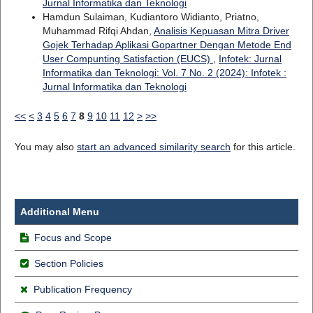
Jurnal Informatika dan Teknologi
Hamdun Sulaiman, Kudiantoro Widianto, Priatno,
Muhammad Rifqi Ahdan,
Analisis Kepuasan Mitra Driver
Gojek Terhadap Aplikasi Gopartner Dengan Metode End
User Compunting Satisfaction (EUCS)
,
Infotek: Jurnal
Informatika dan Teknologi: Vol. 7 No. 2 (2024): Infotek :
Jurnal Informatika dan Teknologi
<<
<
3
4
5
6
7
8
9
10
11
12
>
>>
You may also
start an advanced similarity search
for this article.
Additional Menu
Focus and Scope
Section Policies
Publication Frequency