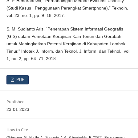
A. P. Hendradewa, “Perbandingan Metode Evaluasi Usability
(Studi Kasus : Penggunaan Perangkat Smartphone),” Teknoin,
vol. 23, no. 1, pp. 9–18, 2017.
S. M. Sudianto Aris, “Penerapan Sistem Informasi Geografis
(GIS) dalam Pemetaan Kerajinan Kain Tenun dan Gerabah
untuk Meningkatkan Potensi Kerajinan di Kabupaten Lombok
Timur,” Infotek J. Inform. dan Teknol. J. Inform. dan Teknol., vol.
1, no. 2, pp. 64–71, 2018.
PDF
Published
23-01-2023
How to Cite
Oktaviana, M., Nurlifa, A., Suryanto, A. A., & Amaluddin, F. (2023). Perancangan