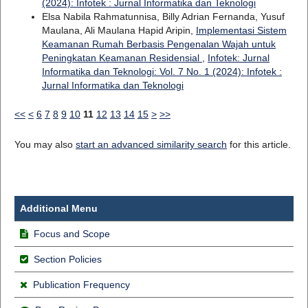
(2024): Infotek : Jurnal Informatika dan Teknologi
Elsa Nabila Rahmatunnisa, Billy Adrian Fernanda, Yusuf
Maulana, Ali Maulana Hapid Aripin,
Implementasi Sistem
Keamanan Rumah Berbasis Pengenalan Wajah untuk
Peningkatan Keamanan Residensial
,
Infotek: Jurnal
Informatika dan Teknologi: Vol. 7 No. 1 (2024): Infotek :
Jurnal Informatika dan Teknologi
<<
<
6
7
8
9
10
11
12
13
14
15
>
>>
You may also
start an advanced similarity search
for this article.
Additional Menu
Focus and Scope
Section Policies
Publication Frequency