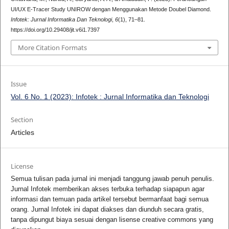
UI/UX E-Tracer Study UNIROW dengan Menggunakan Metode Doubel Diamond.
Infotek: Jurnal Informatika Dan Teknologi
,
6
(1), 71–81.
https://doi.org/10.29408/jit.v6i1.7397
More Citation Formats
Issue
Vol. 6 No. 1 (2023): Infotek : Jurnal Informatika dan Teknologi
Section
Articles
License
Semua tulisan pada jurnal ini menjadi tanggung jawab penuh penulis.
Jurnal Infotek memberikan akses terbuka terhadap siapapun agar
informasi dan temuan pada artikel tersebut bermanfaat bagi semua
orang. Jurnal Infotek ini dapat diakses dan diunduh secara gratis,
tanpa dipungut biaya sesuai dengan lisense creative commons yang