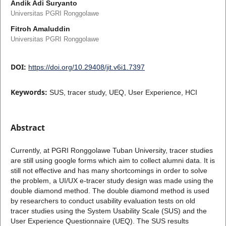
Andik Adi Suryanto
Universitas PGRI Ronggolawe
Fitroh Amaluddin
Universitas PGRI Ronggolawe
DOI:
https://doi.org/10.29408/jit.v6i1.7397
Keywords:
SUS, tracer study, UEQ, User Experience, HCI
Abstract
Currently, at PGRI Ronggolawe Tuban University, tracer studies
are still using google forms which aim to collect alumni data. It is
still not effective and has many shortcomings in order to solve
the problem, a UI/UX e-tracer study design was made using the
double diamond method. The double diamond method is used
by researchers to conduct usability evaluation tests on old
tracer studies using the System Usability Scale (SUS) and the
User Experience Questionnaire (UEQ). The SUS results