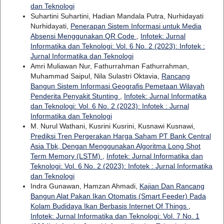
dan Teknologi
Suhartini Suhartini, Hadian Mandala Putra, Nurhidayati
Nurhidayati,
Penerapan Sistem Informasi untuk Media
Absensi Menggunakan QR Code
,
Infotek: Jurnal
Informatika dan Teknologi: Vol. 6 No. 2 (2023): Infotek :
Jurnal Informatika dan Teknologi
Amri Muliawan Nur, Fathurrahman Fathurrahman,
Muhammad Saipul, Nila Sulastri Oktavia,
Rancang
Bangun Sistem Informasi Geografis Pemetaan Wilayah
Penderita Penyakit Stunting
,
Infotek: Jurnal Informatika
dan Teknologi: Vol. 6 No. 2 (2023): Infotek : Jurnal
Informatika dan Teknologi
M. Nurul Wathani, Kusrini Kusrini, Kusnawi Kusnawi,
Prediksi Tren Pergerakan Harga Saham PT Bank Central
Asia Tbk, Dengan Menggunakan Algoritma Long Shot
Term Memory (LSTM)
,
Infotek: Jurnal Informatika dan
Teknologi: Vol. 6 No. 2 (2023): Infotek : Jurnal Informatika
dan Teknologi
Indra Gunawan, Hamzan Ahmadi,
Kajian Dan Rancang
Bangun Alat Pakan Ikan Otomatis (Smart Feeder) Pada
Kolam Budidaya Ikan Berbasis Internet Of Things
,
Infotek: Jurnal Informatika dan Teknologi: Vol. 7 No. 1