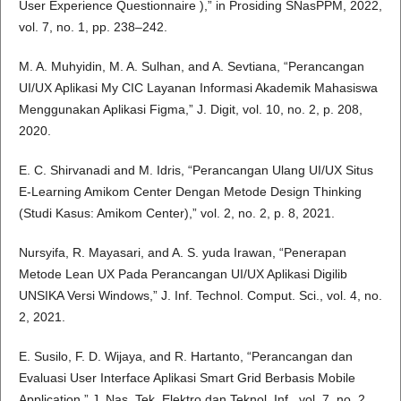
User Experience Questionnaire ),” in Prosiding SNasPPM, 2022,
vol. 7, no. 1, pp. 238–242.
M. A. Muhyidin, M. A. Sulhan, and A. Sevtiana, “Perancangan
UI/UX Aplikasi My CIC Layanan Informasi Akademik Mahasiswa
Menggunakan Aplikasi Figma,” J. Digit, vol. 10, no. 2, p. 208,
2020.
E. C. Shirvanadi and M. Idris, “Perancangan Ulang UI/UX Situs
E-Learning Amikom Center Dengan Metode Design Thinking
(Studi Kasus: Amikom Center),” vol. 2, no. 2, p. 8, 2021.
Nursyifa, R. Mayasari, and A. S. yuda Irawan, “Penerapan
Metode Lean UX Pada Perancangan UI/UX Aplikasi Digilib
UNSIKA Versi Windows,” J. Inf. Technol. Comput. Sci., vol. 4, no.
2, 2021.
E. Susilo, F. D. Wijaya, and R. Hartanto, “Perancangan dan
Evaluasi User Interface Aplikasi Smart Grid Berbasis Mobile
Application,” J. Nas. Tek. Elektro dan Teknol. Inf., vol. 7, no. 2,