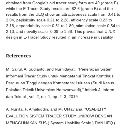
obtained from Google's old tracer study form are 49 (grade F)
while the E-Tracer Study results are 82.6 (grade B) and the
results from the UEQ show an attractiveness scale from 0.41 to
2.04, pepisicuity scale 0.21 to 2.28, efficiency scale 0.23 to
2.18, dependability scale 0.51 to 1.80, stimulation scale 0.54 to
2.13, and novelty scale -0.09 to 1.88. This proves that UI/UX
design in E-Tracer Study resulted in an increase in usability
References
M. Saiful, A. Sudianto, and Nurhidayati, “Penerapan Sistem
Informasi Tracer Study untuk Mengetahui Tingkat Kontribusi
Perguruan Tinggi dengan Kompetensi Lulusan (Studi Kasus
Fakultas Teknik Universitas Hamzanwadi),” Infotek J. Inform.
dan Teknol., vol. 2, no. 1, pp. 2–3, 2019.
A. Nurlifa, F. Amaluddin, and M. Oktaviana, “USABILITY
EVALUTION SISTEM TRACER STUDY UNIROW DENGAN
MENGGUNAKAN SUS ( System Usability Scale ) DAN UEQ (