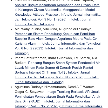
Putu Wida Gunawan, I Gede Pramana Ade Saputra,
Analisis Tingkat Kesadaran Keamanan dan Privasi Data
di Kalangan Civitas Akademika Menggunakan Model
Knowledge-Attitude-Practice
,
Infotek: Jurnal Informatika
dan Teknologi: Vol. 9 No. 1 (2026): Infotek : Jurnal
Informatika dan Teknologi
Aldi Wahyudi Arta, Vihi Atina, Nugroho Arif Sudibyo,
Pemodelan Sistem Pendukung Keputusan Pemilihan
Supplier Batu Alam Dengan Algoritma Moora Pada Cv.
Karisma Alam
,
Infotek: Jurnal Informatika dan Teknologi:
Vol. 6 No. 2 (2023): Infotek : Jurnal Informatika dan
Teknologi
Imam Fathurrahman, Indra Gunawan, LM Samsu, Nia
Budiarti,
Rancang Bangun Smart System Pendeteksi Air
Layak Minum Pada Sumur di Daerah Pesisir Pantai
Berbasis Internet Of Things (IoT)
,
Infotek: Jurnal
Informatika dan Teknologi: Vol. 6 No. 2 (2023): Infotek :
Jurnal Informatika dan Teknologi
Agustinus Rudatyo Himamunanto, Desri A.F. Waruwu,
Gogor C. Setyawan,
Image Tracking Berbasis AR Untuk
Peningkatan Pembelajaran Buah Pada Pendidikan Anak
Usia Dini (PAUD)
,
Infotek: Jurnal Informatika dan
Teknologi: Vol. 6 No. 2 (2023): Infotek : Jurnal Informatika