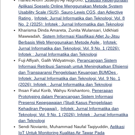
Aplikasi Soeselo Online Menggunakan Metode System
Usability Scale (SUS), Sauro-Lewis CGS, dan Adjective
Rating
,
Infotek: Jurnal Informatika dan Teknologi: Vol. 8
No. 2 (2025): Infotek : Jurnal Informatika dan Teknologi
Kharisma Dinda Amareta, Zunita Wulansari, Udkhiati
Mawwadah,
Sistem Informasi Klasifikasi Atlet Ju-Jitsu
Berbasis Web Menggunakan Metode Agile
,
Infotek:
Jurnal Informatika dan Teknologi: Vol. 9 No. 1 (2026):
Infotek : Jurnal Informatika dan Teknologi
Fuji Alfiyah, Galih Widyatmojo,
Perancangan Sistem
Informasi Retribusi Sampah untuk Meningkatkan Efisiensi
dan Transparansi Pengelolaan Keuangan BUMDes
,
Infotek: Jurnal Informatika dan Teknologi: Vol. 9 No. 1
(2026): Infotek : Jurnal Informatika dan Teknologi
Ihsan Fatul Korib, Wahyu Krishantoro,
Penerapan
Prototyping dalam Perancangan Sistem Informasi
Presensi Kepegawaian (Studi Kasus Pengelolaan
Kehadiran Pegawai)
,
Infotek: Jurnal Informatika dan
Teknologi: Vol. 9 No. 1 (2026): Infotek : Jurnal Informatika
dan Teknologi
Sendi Novianto, Muhammad Naufal Taqiyuddin,
Aplikasi
IoT Untuk Monitoring Kualitas Air Tawar Pada