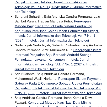
Penyakit Stroke
,
Infotek: Jurnal Informatika dan
Teknologi: Vol. 7 No. 1 (2024): Infotek : Jurnal Informatika
dan Teknologi
Suhartini Suhartini, Baiq Andriska Candra Permana, Lalu
Sahibul Purwa, Hadian Mandala Putra,
Penerapan
Metode Weighted Product Pada Sistem Pendukung
Keputusan Pemilihan Calon Dosen Pembimbing Skripsi
,
Infotek: Jurnal Informatika dan Teknologi: Vol. 7 No. 1
(2024): Infotek : Jurnal Informatika dan Teknologi
Nurhidayati Nurhidayati, Suhartini Suhartini, Baiq Andriska
Candra Permana, Amri Mulliawan Nur,
Penerapan Sistem
Informasi Penjualan Baju Berbasis Android Sebagai
Peningkatan Layanan Konsumen
,
Infotek: Jurnal
Informatika dan Teknologi: Vol. 7 No. 1 (2024): Infotek :
Jurnal Informatika dan Teknologi
Aris Sudianto, Baiq Andriska Candra Permana,
Muhammad Wasil, Harianto,
Penerapan Sistem Payment
Gateway Pada E-Commerce Sebagai Upaya Peningkatan
Penjualan
,
Infotek: Jurnal Informatika dan Teknologi: Vol.
8 No. 1 (2025): Infotek : Jurnal Informatika dan Teknologi
Baiq Andriska Candra Permana, Intan Komala Dewi
Patwari,
Komparasi Metode Klasifikasi Data Mining