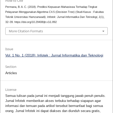
How to Cite
Permana, B. A. C. (2018). Prediksi Kepuasan Mahasiswa Terhadap Tingkat
Pelayanan Menggunakan Algoritma C4.5 (Decision Tree) (Studi Kasus : Fakultas
Teknik Universitas Hamzanwadi).
Infotek: Jurnal Informatika Dan Teknologi
,
1
(1),
32–39. https://doi.org/10.29408/jit.v1i1.892
More Citation Formats
Issue
Vol. 1 No. 1 (2018): Infotek : Jurnal Informatika dan Teknologi
Section
Articles
License
Semua tulisan pada jurnal ini menjadi tanggung jawab penuh penulis.
Jurnal Infotek memberikan akses terbuka terhadap siapapun agar
informasi dan temuan pada artikel tersebut bermanfaat bagi semua
orang. Jurnal Infotek ini dapat diakses dan diunduh secara gratis,