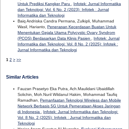
Untuk Prediksi Kangker Paru
,
Infotek: Jurnal Informatika
dan Teknologi: Vol. 6 No. 2 (2023): Infotek : Jurnal
Informatika dan Teknologi
Baiq Andriska Candra Permana, Zulkipli, Muhammad
Wasil, Harianto,
Penerapan Kecerdasan Buatan Untuk
Menentukan Gejala Utama Polycystic Ovary Syndrom
(PCOS) Berdasarkan Data Klinis Pasien
,
Infotek: Jurnal
Informatika dan Teknologi: Vol. 8 No. 2 (2025): Infotek :
Jurnal Informatika dan Teknologi
1
2
>
>>
Similar Articles
Fauzan Prasetyo Eka Putra, Ach.Maulidani Ubaidillah
Solichin, Moh.Nuril Wildanul Hakim, Mohammad Taufiq
Ramadhan,
Pemanfaatan Teknologi Wireless dan Mobile
Network Berbasis 5G Untuk Pemerataan Akses Jaringan
di Indonesia
,
Infotek: Jurnal Informatika dan Teknologi:
Vol. 8 No. 2 (2025): Infotek : Jurnal Informatika dan
Teknologi
Haries Anom Susetyo Aji Nugroho,
Evaluasi Kebergunaan