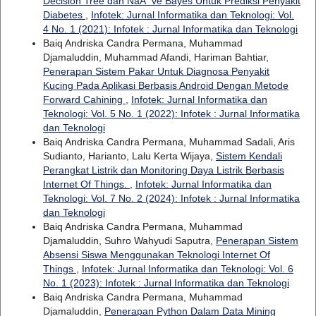
Decision Tree dan NaÃ¯ve Bayes Untuk Prediksi Penyakit
Diabetes
,
Infotek: Jurnal Informatika dan Teknologi: Vol.
4 No. 1 (2021): Infotek : Jurnal Informatika dan Teknologi
Baiq Andriska Candra Permana, Muhammad
Djamaluddin, Muhammad Afandi, Hariman Bahtiar,
Penerapan Sistem Pakar Untuk Diagnosa Penyakit
Kucing Pada Aplikasi Berbasis Android Dengan Metode
Forward Cahining
,
Infotek: Jurnal Informatika dan
Teknologi: Vol. 5 No. 1 (2022): Infotek : Jurnal Informatika
dan Teknologi
Baiq Andriska Candra Permana, Muhammad Sadali, Aris
Sudianto, Harianto, Lalu Kerta Wijaya,
Sistem Kendali
Perangkat Listrik dan Monitoring Daya Listrik Berbasis
Internet Of Things.
,
Infotek: Jurnal Informatika dan
Teknologi: Vol. 7 No. 2 (2024): Infotek : Jurnal Informatika
dan Teknologi
Baiq Andriska Candra Permana, Muhammad
Djamaluddin, Suhro Wahyudi Saputra,
Penerapan Sistem
Absensi Siswa Menggunakan Teknologi Internet Of
Things
,
Infotek: Jurnal Informatika dan Teknologi: Vol. 6
No. 1 (2023): Infotek : Jurnal Informatika dan Teknologi
Baiq Andriska Candra Permana, Muhammad
Djamaluddin,
Penerapan Python Dalam Data Mining