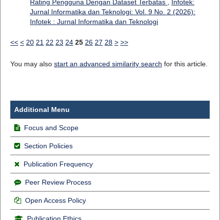
Rating Pengguna Dengan Dataset Terbatas
,
Infotek:
Jurnal Informatika dan Teknologi: Vol. 9 No. 2 (2026):
Infotek : Jurnal Informatika dan Teknologi
<<
<
20
21
22
23
24
25
26
27
28
>
>>
You may also
start an advanced similarity search
for this article.
Additional Menu
Focus and Scope
Section Policies
Publication Frequency
Peer Review Process
Open Access Policy
Publication Ethics