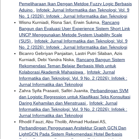
Pemeliharaan Ikan Dengan Metdoe Fuzzy Logic Berbasis
Aduino
,
Infotek: Jurnal Informatika dan Teknologi: Vol. 9
No. 1 (2026): Infotek : Jurnal Informatika dan Teknologi
Wisnu Kurniadi, Risna Sari, Erwin Sukma,
Rancang
Bangun dan Evaluasi User Experience Sistem Short Link
UNCP Menggunakan Metode System Usability Scale
(SUS)
,
Infotek: Jurnal Informatika dan Teknologi: Vol. 9
No. 2 (2026): Infotek : Jurnal Informatika dan Teknologi
Bicanro Gebriyan Panjaitan, Lastri Putri Silaban, Azis
Kurniadi, Debi Yandra Niska,
Rancang Bangun Sistem
Rekomendasi Teman Belajar Berbasis Web untuk
Kolaborasi Akademik Mahasiswa
,
Infotek: Jurnal
Informatika dan Teknologi: Vol. 9 No. 2 (2026): Infotek :
Jurnal Informatika dan Teknologi
Zahra Syifa Prasasti, Safitri Juanita,
Perbandingan SVM
dan Logistic Regression untuk Klasifikasi Teks Konsultasi
Daring Kehamilan dan Menstruasi
,
Infotek: Jurnal
Informatika dan Teknologi: Vol. 9 No. 2 (2026): Infotek :
Jurnal Informatika dan Teknologi
Rhodil Fauzi, Abu Tholib, Ahmad Hudawi AS,
Perbandingan Penggunaan Arsitektur Graph GCN Dan
LightGCN Pada Sistem Rekomendasi Hotel Berbasis