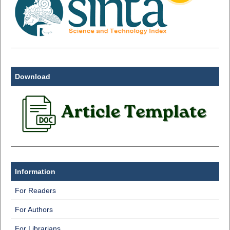
Download
Information
For Readers
For Authors
For Librarians