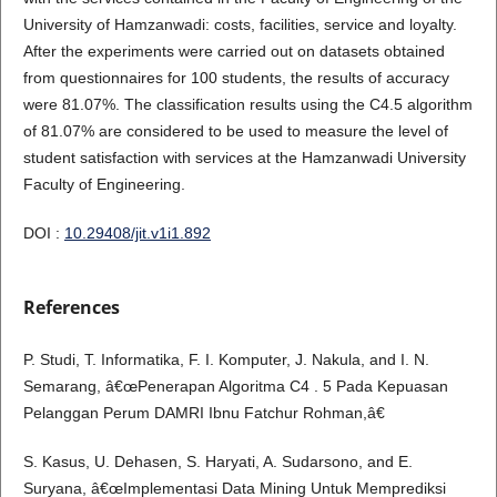
University of Hamzanwadi: costs, facilities, service and loyalty.
After the experiments were carried out on datasets obtained
from questionnaires for 100 students, the results of accuracy
were 81.07%. The classification results using the C4.5 algorithm
of 81.07% are considered to be used to measure the level of
student satisfaction with services at the Hamzanwadi University
Faculty of Engineering.
DOI :
10.29408/jit.v1i1.892
References
P. Studi, T. Informatika, F. I. Komputer, J. Nakula, and I. N.
Semarang, â€œPenerapan Algoritma C4 . 5 Pada Kepuasan
Pelanggan Perum DAMRI Ibnu Fatchur Rohman,â€
S. Kasus, U. Dehasen, S. Haryati, A. Sudarsono, and E.
Suryana, â€œImplementasi Data Mining Untuk Memprediksi