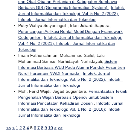
dan Obat-Obatan Pertanian di Kabupaten Sumbawa
Berbasis GIS (Geographic Information System)
,
Infotek:
Jurnal Informatika dan Teknologi: Vol. 5 No. 2 (2022):
Infotek : Jurnal Informatika dan Teknologi
Putry Wahyu Setyaningsih, Irfan Juliardi Saputra,
Perancangan Aplikasi Rental Mobil Dengan Framework
CodeIgniter
,
Infotek: Jurnal Informatika dan Teknologi:
Vol. 4 No. 2 (2021): Infotek : Jurnal Informatika dan
Teknologi
Imam Fathurrahman, Muhammad Saiful, Lalu
Muhammad Samsu, Nurhidayati Nurhidayati,
Sistem
Informasi Berbasis WEB Pada Alumni Pondok Pesantren
Nurul Haramain NWDI Narmada
,
Infotek: Jurnal
Informatika dan Teknologi: Vol. 5 No. 2 (2022): Infotek :
Jurnal Informatika dan Teknologi
Moh. Farid Wajdi, Jagad Sugiantara,
Pemanfaatan Teknik
Pengenalan Wajah Berbasis Opencv untuk Sistem
Informasi Pencatatan Kehadiran Dosen
,
Infotek: Jurnal
Informatika dan Teknologi: Vol. 1 No. 2 (2018): Infotek :
Jurnal Informatika dan Teknologi
<<
<
1
2
3
4
5
6
7
8
9
10
>
>>