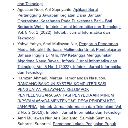
dan Teknologi
Agustian Noor, Arif Supriyanto,
Aplikasi Surat
Pertanggung Jawaban Kegiatan Dana Bantuan
Operasional Kesehatan Pada Puskesmas Bati – Bati
Berbasis Web
,
Infotek: Jurnal Informatika dan Teknologi:
Vol. 5 No. 1 (2022): Infotek : Jurnal Informatika dan
Teknologi
Yahya Yahya, Amri Muliawan Nur,
Pengaruh Penerapan
Media Interaktif Berbasis Multimedia Untuk Pembelajaran
Bahasa Inggris Di MTs. NW Ketangga Menggunakan
Algoritma Naïve Bayes
,
Infotek: Jurnal Informatika dan
Teknologi: Vol. 5 No. 1 (2022): Infotek : Jurnal Informatika
dan Teknologi
Hamzan Ahmadi, Martua Hamonangan Nasution,
RANCANG BANGUN SYSTEM KOMPUTERISASI
PENGUATAN PELAYANAN KELOMPOK
PENYELENGGARA SANITASI PENYEDIA AIR MINUM
(KPSPAM â€œDJ-MENTENGâ€) DESA PENDEM KEC.
JANAPRIA
,
Infotek: Jurnal Informatika dan Teknologi: Vol.
2 No. 2 (2019): Infotek : Jurnal Informatika dan Teknologi
Amri Muliawan Nur, Aris Sudianto, Salmiah Salmiah,
Suhartini Suhartini,
Pemetaan Lokasi Penjualan Pupuk