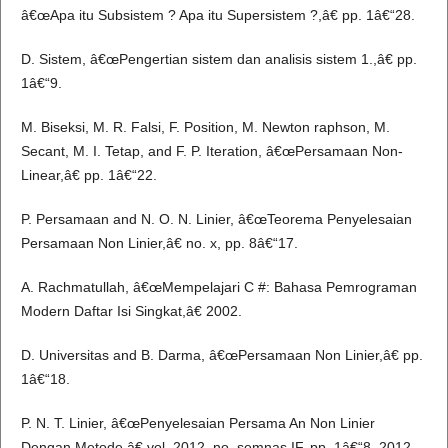
â€œApa itu Subsistem ? Apa itu Supersistem ?,â€ pp. 1â€“28.
D. Sistem, â€œPengertian sistem dan analisis sistem 1.,â€ pp.
1â€“9.
M. Biseksi, M. R. Falsi, F. Position, M. Newton raphson, M.
Secant, M. I. Tetap, and F. P. Iteration, â€œPersamaan Non-
Linear,â€ pp. 1â€“22.
P. Persamaan and N. O. N. Linier, â€œTeorema Penyelesaian
Persamaan Non Linier,â€ no. x, pp. 8â€“17.
A. Rachmatullah, â€œMempelajari C #: Bahasa Pemrograman
Modern Daftar Isi Singkat,â€ 2002.
D. Universitas and B. Darma, â€œPersamaan Non Linier,â€ pp.
1â€“18.
P. N. T. Linier, â€œPenyelesaian Persama An Non Linier
Dengan Metode,â€ vol. 2012, no. semnas IF, pp. 1â€“8, 2012.