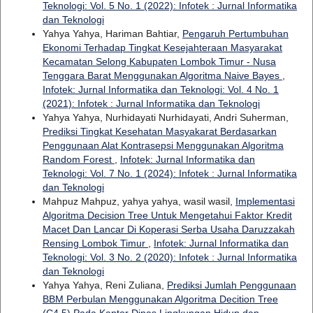
Teknologi: Vol. 5 No. 1 (2022): Infotek : Jurnal Informatika
dan Teknologi
Yahya Yahya, Hariman Bahtiar,
Pengaruh Pertumbuhan
Ekonomi Terhadap Tingkat Kesejahteraan Masyarakat
Kecamatan Selong Kabupaten Lombok Timur - Nusa
Tenggara Barat Menggunakan Algoritma Naive Bayes
,
Infotek: Jurnal Informatika dan Teknologi: Vol. 4 No. 1
(2021): Infotek : Jurnal Informatika dan Teknologi
Yahya Yahya, Nurhidayati Nurhidayati, Andri Suherman,
Prediksi Tingkat Kesehatan Masyakarat Berdasarkan
Penggunaan Alat Kontrasepsi Menggunakan Algoritma
Random Forest
,
Infotek: Jurnal Informatika dan
Teknologi: Vol. 7 No. 1 (2024): Infotek : Jurnal Informatika
dan Teknologi
Mahpuz Mahpuz, yahya yahya, wasil wasil,
Implementasi
Algoritma Decision Tree Untuk Mengetahui Faktor Kredit
Macet Dan Lancar Di Koperasi Serba Usaha Daruzzakah
Rensing Lombok Timur
,
Infotek: Jurnal Informatika dan
Teknologi: Vol. 3 No. 2 (2020): Infotek : Jurnal Informatika
dan Teknologi
Yahya Yahya, Reni Zuliana,
Prediksi Jumlah Penggunaan
BBM Perbulan Menggunakan Algoritma Decition Tree
(C4.5) Pada Kantor Dinas Lingkungan Hidup dan