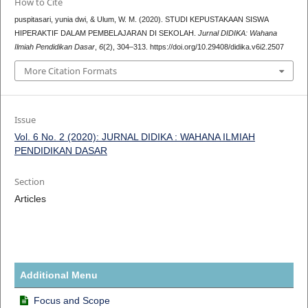
How to Cite
puspitasari, yunia dwi, & Ulum, W. M. (2020). STUDI KEPUSTAKAAN SISWA
HIPERAKTIF DALAM PEMBELAJARAN DI SEKOLAH.
Jurnal DIDIKA: Wahana
Ilmiah Pendidikan Dasar
,
6
(2), 304–313. https://doi.org/10.29408/didika.v6i2.2507
More Citation Formats
Issue
Vol. 6 No. 2 (2020): JURNAL DIDIKA : WAHANA ILMIAH
PENDIDIKAN DASAR
Section
Articles
Additional Menu
Focus and Scope