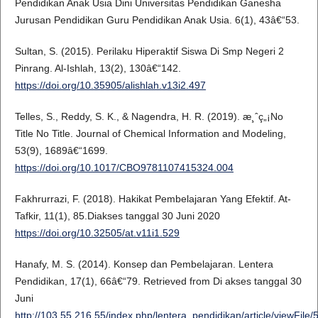
Pendidikan Anak Usia Dini Universitas Pendidikan Ganesha
Jurusan Pendidikan Guru Pendidikan Anak Usia. 6(1), 43â€“53.
Sultan, S. (2015). Perilaku Hiperaktif Siswa Di Smp Negeri 2
Pinrang. Al-Ishlah, 13(2), 130â€“142.
https://doi.org/10.35905/alishlah.v13i2.497
Telles, S., Reddy, S. K., & Nagendra, H. R. (2019). æ¸ˆç„¡No
Title No Title. Journal of Chemical Information and Modeling,
53(9), 1689â€“1699.
https://doi.org/10.1017/CBO9781107415324.004
Fakhrurrazi, F. (2018). Hakikat Pembelajaran Yang Efektif. At-
Tafkir, 11(1), 85.Diakses tanggal 30 Juni 2020
https://doi.org/10.32505/at.v11i1.529
Hanafy, M. S. (2014). Konsep dan Pembelajaran. Lentera
Pendidikan, 17(1), 66â€“79. Retrieved from Di akses tanggal 30
Juni
http://103.55.216.55/index.php/lentera_pendidikan/article/viewFile/