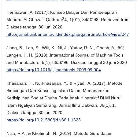
Hermawan, A. (2017). Konsep Belajar Dan Pembelajaran
Menurut Al-Ghazali. QathrunÃ¢, 1(01), 84â€“98. Retrieved from
Diakses tanggal 30 juni 2020
http://jurnal.uinbanten.ac.id/index.php/qathruna/article/view/247
Jiang, B., Lan, S., Wilt, K., Ni, J., Yadav, R. N., Ghosh, A., â€¦
Langen, H. H. (2018)..International Journal of Machine Tools
and Manufacture, 5(1), 86â€“96. Diakses tanggal 30 juni 2020
https://doi.org/10.1016/j.ijmachtools.2009.09.004
Khasanah, H., Nurkhasanah, Y., & Riyadi, A. (2017). Metode
Bimbingan Dan Konseling Islam Dalam Menanamkan
Kedisiplinan Sholat Dhuha Pada Anak Hiperaktif Di Mi Nurul
Islam Ngaliyan Semarang. Jurnal Ilmu Dakwah, 36(1), 1.
Diakses tanggal 30 juni 2020
https://doi.org/10.21580/jid.v36i1.1623
Nisa, F. A., & Khotimah, N. (2019). Metode Guru dalam