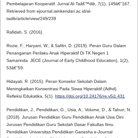
Pembelajaran Kooperatif. Jurnal Al-Taâ€™dib, 7(1), 149â€“167.
Retrieved from ejournal.iainkendari.ac.id/al-
tadib/article/view/249/239
Rafidah, S. (2016).
Rozie, F., Haryani, W., & Safitri, D. (2019). Peran Guru Dalam
Penanganan Perilaku Anak Hiperaktif Di TK Negeri 1
Samarinda. JECE (Journal of Early Childhood Education), 1(2),
53â€“59.
Hidayati, R. (2015). Peran Konselor Sekolah Dalam
Meningkatkan Konsentrasi Pada Siswa Hiperaktif (Adhd).
Refleksi Edukatika, 5(1).
https://doi.org/10.24176/re.v5i1.431
Pendidikan, J., Pendidikan, G., Usia, A., Volume, D., & Tahun, N.
(2018). Jurusan Pendidikan Guru Pendidikan Anak Usia Dini
Jurusan Pendidikan Guru Sekolah Dasar Fakultas Ilmu
Pendidikan Universitas Pendidikan Ganesha e-Journal