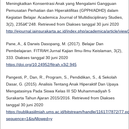
Meningkatkan Konsentrasi Anak yang Mengalami Gangguan
Pemusatan Perhatian dan Hiperaktifitas (GPPH/ADHD) dalam
Kegiatan Belajar. Academica Journal of Multidisciplinary Studies,
3(2), 235â€“248. Retrieved from Diakses tanggal 30 juni 2020
http://ejournal.iainsurakarta.ac.id/index.php/academica/article/view
Pane, A., & Darwis Dasopang, M. (2017). Belajar Dan
Pembelajaran. FITRAH:Jurnal Kajian Ilmu-Ilmu Keislaman, 3(2),
333. Diakses tanggal 30 juni 2020
https://doi.org/10.24952/fitrah.v3i2.945
Pangesti, P., Dan, R., Program, S., Pendidikan, S., & Sekolah
Dasar, G. (2015). Analisis Tentang Anak Hiperaktif Dan Upaya
Mengatasinya Pada Siswa Kelas III SD Muhammadiyah 5
Surakarta Tahun Ajaran 2015/2016. Retrieved from Diakses
tanggal 30 juni 2020
https://publikasiilmiah.ums.ac.id/bitstream/handle/11617/7872/77.p
sequence=1&isAllowed=y