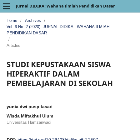
Jurnal DIDIKA: Wahana Ilmiah Pendidikan Dasar
Home
/
Archives
/
Vol. 6 No. 2 (2020): JURNAL DIDIKA : WAHANA ILMIAH
PENDIDIKAN DASAR
/
Articles
STUDI KEPUSTAKAAN SISWA
HIPERAKTIF DALAM
PEMBELAJARAN DI SEKOLAH
yunia dwi puspitasari
Wisda Miftakhul Ulum
Universitas Hamzanwadi
DOI:
https://doi.org/10.29408/didika.v6i2.2507