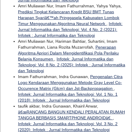
Amri Muliawan Nur, Imam Fathurrahman, Yahya Yahya,
Prediksi Tingkat Kelancaran Kredit BSU BMT Tunas
Harapan Syariâ€™ah Pringgasela Kabupaten Lombok
Timur Menggunakan Algoritma Neural Network
,
Infotek:
Jurnal Informatika dan Teknologi: Vol. 4 No. 2 (2021):
Infotek : Jurnal Informatika dan Teknologi
Amri Muliawan Nur, Hariman Bahtiar, Suhartini, Imam
Fathurrahman, Liana Rozita Muzarrofah,
Penerapan
Algoritma Apriori Dalam Mengidentifikasi Pola Perilaku
Belanja Konsumen
,
Infotek: Jurnal Informatika dan
Teknologi: Vol. 8 No. 2 (2025): Infotek : Jurnal Informatika
dan Teknologi
Imam Fathurrahman, Indra Gunawan,
Pengenalan Citra
Logo Kendaraan Menggunakan Metode Gray Level Co-
Occurence Matrix (Glcm) dan Jst-Backpropagation
,
Infotek: Jurnal Informatika dan Teknologi: Vol. 1 No. 1
(2018): Infotek : Jurnal Informatika dan Teknologi
taufik akbar, Indra Gunawan, Khairil Anwar,
â€œRANCANG BANGUN KENDALI PERALATAN RUMAH
TANGGA BERBASIS SMARTPHONE ANDROIDâ€.
,
Infotek: Jurnal Informatika dan Teknologi: Vol. 3 No. 2
(2020): Infotek : Jurnal Informatika dan Teknologi