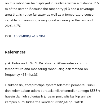
on this robot can be displayed in realtime within a distance +15
m of the screen Because the raspberry pi 3 has a coverage
area that is not so far away as well as a temperature sensor
capable of measuring a very good accuracy in the range of
0
0
25
C-50
C
DOI :
10.29408/jit.v1i2.904
References
y. A. Putra and i. W. S. Wicaksana, â€œwireless control
temperature and monitoring robot using ask method on
frequency 433mhz,â€
l. sukariasih, â€œprototipe system telemetri pemantau suhu
dan kelembaban udara berbasis mikrokontroller atmega 8535*)
husein dan luh sukariasih jurusan pmipa/fisika fkip unhalu
kampus bumi tridharma kendari 93232,â€ pp. 1â€“8.