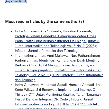
Most read articles by the same author(s)
Indra Gunawan, Aris Sudianto, Uswatun Hasanah,
Prototipe Sistem Pendekesi Pelangaran Zebra Cross
Pada Traffic Light Berbasis Internet Of Things
,
Infotek:
Jurnal Informatika dan Teknologi: Vol. 6 No. 2 (2023):
Infotek : Jurnal Informatika dan Teknologi
imam fathurrahman, Amri Muliawan Nur, Fathurrahman
Farhurrahman,
Identifikasi Kematangan Buah Mentimun
Berbasis Citra Digital Menggunakan Jaringan Syaraf
Tiruan Backpropagation
,
Infotek: Jurnal Informatika dan
Teknologi: Vol. 2 No. 1 (2019): Infotek : Jurnal Informatika
dan Teknologi
Indra Gunawan, Muhamad Sadali, Hamzan Ahmadi, Lalu
Kerta Wijaya, Siti Ermawati,
Implementasi Internet Of
Things (IOT) Untuk Monitoring Kualitas Tanah Tanaman
Herbal Dengan Integrasi QR Code
,
Infotek: Jurnal
Informatika dan Teknologi: Vol. 8 No. 2 (2025): Infotek :
Jurnal Informatika dan Teknologi