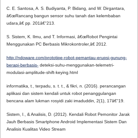
C. E. Santosa, A. S. Budiyanta, P. Bidang, and W. Dirgantara,
â€œRancang bangun sensor suhu tanah dan kelembaban
udara,â€ pp. 201â€“213.
S. Sistem, K. Ilmu, and T. Informasi, â€œRobot Pengintai
Menggunakan PC Berbasis Mikrokontroler,â€ 2012.
http://ndoware.com/prototipe-robot-pemantau-erupsi-gunung-
berapi-berbasis-
deteksi-suhu-menggunakan-telemetri-
modulasi-amplitude-shift-keying.html
informatika, t., terpadu, s. t. t., & fikri, n. (2016). perancangan
aplikasi dan sistem kendali untuk robot penanggulangan
bencana alam lukman rosyidi zaki imaduddin, 2(1), 17â€“19.
Sistem, I., & Analisis, D. (2012). Kendali Robot Pemonitor Jarak
Jauh Berbasis Smartphone Android Implementasi Sistem Dan
Analisis Kualitas Video Stream