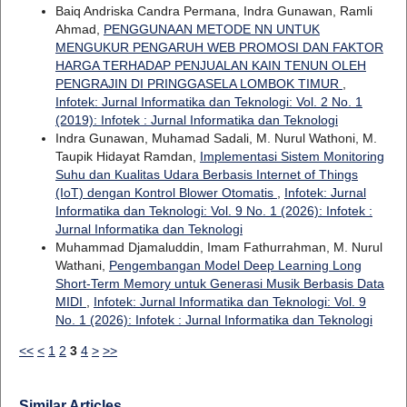
Baiq Andriska Candra Permana, Indra Gunawan, Ramli
Ahmad,
PENGGUNAAN METODE NN UNTUK
MENGUKUR PENGARUH WEB PROMOSI DAN FAKTOR
HARGA TERHADAP PENJUALAN KAIN TENUN OLEH
PENGRAJIN DI PRINGGASELA LOMBOK TIMUR
,
Infotek: Jurnal Informatika dan Teknologi: Vol. 2 No. 1
(2019): Infotek : Jurnal Informatika dan Teknologi
Indra Gunawan, Muhamad Sadali, M. Nurul Wathoni, M.
Taupik Hidayat Ramdan,
Implementasi Sistem Monitoring
Suhu dan Kualitas Udara Berbasis Internet of Things
(IoT) dengan Kontrol Blower Otomatis
,
Infotek: Jurnal
Informatika dan Teknologi: Vol. 9 No. 1 (2026): Infotek :
Jurnal Informatika dan Teknologi
Muhammad Djamaluddin, Imam Fathurrahman, M. Nurul
Wathani,
Pengembangan Model Deep Learning Long
Short-Term Memory untuk Generasi Musik Berbasis Data
MIDI
,
Infotek: Jurnal Informatika dan Teknologi: Vol. 9
No. 1 (2026): Infotek : Jurnal Informatika dan Teknologi
<<
<
1
2
3
4
>
>>
Similar Articles