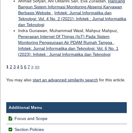
Ahmad Sofyan, Ani Oktarini Sari, Eva Zuraidah,
Rancang
Bangun Sistem Informasi Monitoring Absensi Karyawan
Berbasis Website
,
Infotek: Jurnal Informatika dan
Teknologi: Vol. 4 No. 2 (2021): Infotek : Jurnal Informatika
dan Teknologi
Indra Gunawan, Muhammad Wasil, Mahpuz Mahpuz,
Penerapan Internet Of Things (IoT) Pada Sistem
Monitoring Penggunaan Air PDAM Rumah Tangga
,
Infotek: Jurnal Informatika dan Teknologi: Vol. 6 No. 1
(2023): Infotek : Jurnal Informatika dan Teknologi
1
2
3
4
5
6
7
>
>>
You may also
start an advanced similarity search
for this article.
Additional Menu
Focus and Scope
Section Policies