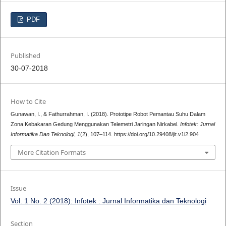
PDF
Published
30-07-2018
How to Cite
Gunawan, I., & Fathurrahman, I. (2018). Prototipe Robot Pemantau Suhu Dalam
Zona Kebakaran Gedung Menggunakan Telemetri Jaringan Nirkabel.
Infotek: Jurnal
Informatika Dan Teknologi
,
1
(2), 107–114. https://doi.org/10.29408/jit.v1i2.904
More Citation Formats
Issue
Vol. 1 No. 2 (2018): Infotek : Jurnal Informatika dan Teknologi
Section