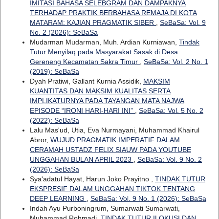
IMITASI BAHASA SELEBGRAM DAN DAMPAKNYA
TERHADAP PRAKTIK BERBAHASA REMAJA DI KOTA
MATARAM: KAJIAN PRAGMATIK SIBER
,
SeBaSa: Vol. 9
No. 2 (2026): SeBaSa
Mudarman Mudarman, Muh. Ardian Kurniawan,
Tindak
Tutur Menyilaq pada Masyarakat Sasak di Desa
Gereneng Kecamatan Sakra Timur
,
SeBaSa: Vol. 2 No. 1
(2019): SeBaSa
Dyah Pratiwi, Gallant Kurnia Assidik,
MAKSIM
KUANTITAS DAN MAKSIM KUALITAS SERTA
IMPLIKATURNYA PADA TAYANGAN MATA NAJWA
EPISODE “IRONI HARI-HARI INI”
,
SeBaSa: Vol. 5 No. 2
(2022): SeBaSa
Lalu Mas'ud, Utia, Eva Nurmayani, Muhammad Khairul
Abror,
WUJUD PRAGMATIK IMPERATIF DALAM
CERAMAH USTADZ FELIX SIAUW PADA YOUTUBE
UNGGAHAN BULAN APRIL 2023
,
SeBaSa: Vol. 9 No. 2
(2026): SeBaSa
Sya'adatul Hayat, Harun Joko Prayitno ,
TINDAK TUTUR
EKSPRESIF DALAM UNGGAHAN TIKTOK TENTANG
DEEP LEARNING
,
SeBaSa: Vol. 9 No. 1 (2026): SeBaSa
Indah Ayu Purboningrum, Sumarwati Sumarwati,
Muhammad Rohmadi,
TINDAK TUTUR ILOKUSI DAN