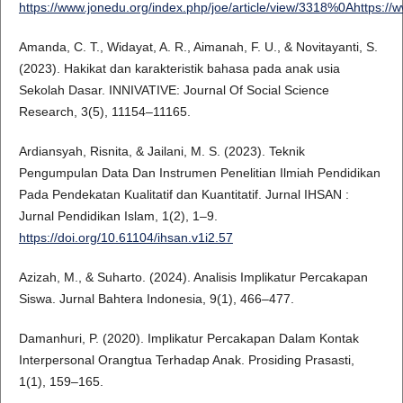
https://www.jonedu.org/index.php/joe/article/view/3318%0Ahttps://
Amanda, C. T., Widayat, A. R., Aimanah, F. U., & Novitayanti, S.
(2023). Hakikat dan karakteristik bahasa pada anak usia
Sekolah Dasar. INNIVATIVE: Journal Of Social Science
Research, 3(5), 11154–11165.
Ardiansyah, Risnita, & Jailani, M. S. (2023). Teknik
Pengumpulan Data Dan Instrumen Penelitian Ilmiah Pendidikan
Pada Pendekatan Kualitatif dan Kuantitatif. Jurnal IHSAN :
Jurnal Pendidikan Islam, 1(2), 1–9.
https://doi.org/10.61104/ihsan.v1i2.57
Azizah, M., & Suharto. (2024). Analisis Implikatur Percakapan
Siswa. Jurnal Bahtera Indonesia, 9(1), 466–477.
Damanhuri, P. (2020). Implikatur Percakapan Dalam Kontak
Interpersonal Orangtua Terhadap Anak. Prosiding Prasasti,
1(1), 159–165.