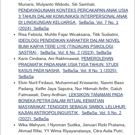
Munaris, Mulyanto Widodo, Siti Samhati,
PENDAYAGUNAAN KONTEKS PERCAKAPAN ANAK USIA
3 TAHUN DALAM KOMUNIKASI INTERPERSONAL ANAK
DI LINGKUNGAN KELUARGA
,
SeBaSa: Vol. 7 No. 1
(2024): SeBaSa
Risa Febiola, Muhlis Fajar Wicaksana, Titik Sudiatmi,
IDEOLOGI PENDIDIKAN KARAKTER DALAM NOVEL
BUMI KARYA TERE LIYE (TINJAUAN PSIKOLOGI
SASTRA)
,
SeBaSa: Vol. 6 No. 2 (2023): SeBaSa
Karis Cindiana, Ani Rakhmawati,
PEMEROLEHAN
PRAGMATIK PADA ANAK USIA TIGA TAHUN: STUDI
KASUS PADA NASHA
,
SeBaSa: Vol. 8 No. 1 (2025):
SeBaSa
Elvin Nuril Firdaus, Muhammad Kriswanto, Naomi Baso
Padang, Kelfin Jaya Saputra, Nur Hikmah Arifin, Galuh
Fatmawati, Dany Ardhian,
LEKSIKON TANAMAN PADA
BONEKA PETRA DALAM RITUAL KEMATIAN
MASYARAKAT TENGGER SEBAGAI SIMBOL LELUHUR:
KAJIAN ANTROPOLINGUISTIK
,
SeBaSa: Vol. 5 No. 2
(2022): SeBaSa
Wika Wahyuni, I Nyoman Sudika, Januari Rizki Pratama,
Ahmad Rifai, YY Wima Riyayanatasya, Citra Aulia Putri,