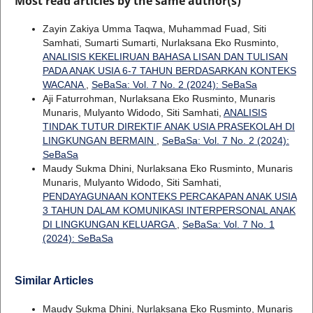
Most read articles by the same author(s)
Zayin Zakiya Umma Taqwa, Muhammad Fuad, Siti
Samhati, Sumarti Sumarti, Nurlaksana Eko Rusminto,
ANALISIS KEKELIRUAN BAHASA LISAN DAN TULISAN
PADA ANAK USIA 6-7 TAHUN BERDASARKAN KONTEKS
WACANA
,
SeBaSa: Vol. 7 No. 2 (2024): SeBaSa
Aji Faturrohman, Nurlaksana Eko Rusminto, Munaris
Munaris, Mulyanto Widodo, Siti Samhati,
ANALISIS
TINDAK TUTUR DIREKTIF ANAK USIA PRASEKOLAH DI
LINGKUNGAN BERMAIN
,
SeBaSa: Vol. 7 No. 2 (2024):
SeBaSa
Maudy Sukma Dhini, Nurlaksana Eko Rusminto, Munaris
Munaris, Mulyanto Widodo, Siti Samhati,
PENDAYAGUNAAN KONTEKS PERCAKAPAN ANAK USIA
3 TAHUN DALAM KOMUNIKASI INTERPERSONAL ANAK
DI LINGKUNGAN KELUARGA
,
SeBaSa: Vol. 7 No. 1
(2024): SeBaSa
Similar Articles
Maudy Sukma Dhini, Nurlaksana Eko Rusminto, Munaris