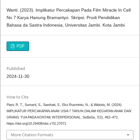
Wanti. (2023). Implikatur Percakapan Pada Film Miracle In Cell
No 7 Karya Hanung Bramantyo. Skripsi. Prodi Pendidikan
Bahasa da Sastra Indonesia, Universitas Jambi. Kota Jambi
PDF
Published
2024-11-30
How to Cite
Piani, R. T., Sumarti, S., Samhati, S., Eko Rusminto, N., & Widodo, M. (2024).
IMPLIKATUR PERCAKAPAN ANAK USIA 7 TAHUN DALAM KEGIATAN ANAK DAN
ORANG TUA PADA KONTAK INTERPERSONAL.
SeBaSa
,
7
(2), 462–471.
https://doi.org/10.29408/sbs.v7i2.27071
More Citation Formats