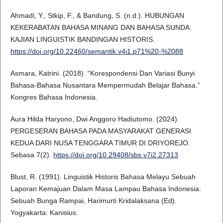
Ahmadi, Y., Stkip, F., & Bandung, S. (n.d.). HUBUNGAN
KEKERABATAN BAHASA MINANG DAN BAHASA SUNDA:
KAJIAN LINGUISTIK BANDINGAN HISTORIS.
https://doi.org/10.22460/semantik.v4i1.p71%20-%2088
Asmara, Katrini. (2018). “Korespondensi Dan Variasi Bunyi
Bahasa-Bahasa Nusantara Mempermudah Belajar Bahasa.”
Kongres Bahasa Indonesia.
Aura Hilda Haryono, Dwi Anggoro Hadiutomo. (2024).
PERGESERAN BAHASA PADA MASYARAKAT GENERASI
KEDUA DARI NUSA TENGGARA TIMUR DI DRIYOREJO.
Sebasa 7(2).
https://doi.org/10.29408/sbs.v7i2.27313
Blust, R. (1991). Linguistik Historis Bahasa Melayu Sebuah
Laporan Kemajuan Dalam Masa Lampau Bahasa Indonesia:
Sebuah Bunga Rampai, Harimurti Kridalaksana (Ed).
Yogyakarta: Kanisius.