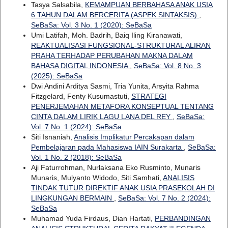
Tasya Salsabila,
KEMAMPUAN BERBAHASA ANAK USIA
6 TAHUN DALAM BERCERITA (ASPEK SINTAKSIS)
,
SeBaSa: Vol. 3 No. 1 (2020): SeBaSa
Umi Latifah, Moh. Badrih, Baiq Iling Kiranawati,
REAKTUALISASI FUNGSIONAL-STRUKTURAL ALIRAN
PRAHA TERHADAP PERUBAHAN MAKNA DALAM
BAHASA DIGITAL INDONESIA
,
SeBaSa: Vol. 8 No. 3
(2025): SeBaSa
Dwi Andini Arditya Sasmi, Tria Yunita, Arsyita Rahma
Fitzgelard, Fenty Kusumastuti,
STRATEGI
PENERJEMAHAN METAFORA KONSEPTUAL TENTANG
CINTA DALAM LIRIK LAGU LANA DEL REY
,
SeBaSa:
Vol. 7 No. 1 (2024): SeBaSa
Siti Isnaniah,
Analisis Implikatur Percakapan dalam
Pembelajaran pada Mahasiswa IAIN Surakarta
,
SeBaSa:
Vol. 1 No. 2 (2018): SeBaSa
Aji Faturrohman, Nurlaksana Eko Rusminto, Munaris
Munaris, Mulyanto Widodo, Siti Samhati,
ANALISIS
TINDAK TUTUR DIREKTIF ANAK USIA PRASEKOLAH DI
LINGKUNGAN BERMAIN
,
SeBaSa: Vol. 7 No. 2 (2024):
SeBaSa
Muhamad Yuda Firdaus, Dian Hartati,
PERBANDINGAN