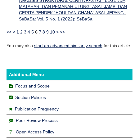
ANALISIS STRUKTURAL CERITA RAKYAT “LEGENDA
MATAHARI DAN PEMANAH ULUNG” ASAL JAMBI DAN
CERITA PENDEK “HOUI DAN CHANA” ASAL JEPANG
,
SeBaSa: Vol. 5 No. 1 (2022): SeBaSa
<<
<
1
2
3
4
5
6
7
8
9
10
>
>>
You may also
start an advanced similarity search
for this article.
Additional Menu
Focus and Scope
Section Policies
Publication Frequency
Peer Review Process
Open Access Policy