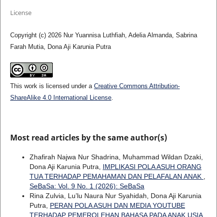
License
Copyright (c) 2026 Nur Yuannisa Luthfiah, Adelia Almanda, Sabrina
Farah Mutia, Dona Aji Karunia Putra
This work is licensed under a
Creative Commons Attribution-
ShareAlike 4.0 International License
.
Most read articles by the same author(s)
Zhafirah Najwa Nur Shadrina, Muhammad Wildan Dzaki,
Dona Aji Karunia Putra,
IMPLIKASI POLA ASUH ORANG
TUA TERHADAP PEMAHAMAN DAN PELAFALAN ANAK
,
SeBaSa: Vol. 9 No. 1 (2026): SeBaSa
Rina Zulvia, Lu’lu Naura Nur Syahidah, Dona Aji Karunia
Putra,
PERAN POLA ASUH DAN MEDIA YOUTUBE
TERHADAP PEMEROLEHAN BAHASA PADA ANAK USIA