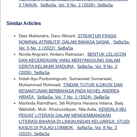
3 TAHUN
,
SeBaSa: Vol. 9 No. 2 (2026): SeBaSa
Similar Articles
Dian Mahendra, Daru Winarti,
STRUKTUR FRASA
NOMINAL ATRIBUTIF DALAM BAHASA SASAK
,
SeBaSa:
Vol. 5 No. 1 (2022): SeBaSa
Novita Angraini, Andaru Ratnasari ,
BENTUK LELUCON
DAN KECERDASAN YANG MENYINGGUNG DALAM
CERITA KELAKAR MADURA
,
SeBaSa: Vol. 9 No. 2
(2026): SeBaSa
Indah Ayu Purboningrum, Sumarwati Sumarwati,
Muhammad Rohmadi,
TINDAK TUTUR ILOKUSI DAN
KESANTUNAN BERBAHASA PADA NOVEL ANDREA
HIRATA
,
SeBaSa: Vol. 7 No. 1 (2024): SeBaSa
Marlinda Ramdhani, Siti Rohana Hariana Intiana, Baiq
Wahidah, Muh. Khairussibyan, Nila Aulia,
KENDALA IBU
PEGIAT LITERASI DALAM MENGEMBANGKAN
LITERASI BAHASA DI LINGKUNGAN KELUARGA: STUDI
KASUS DI PULAU LOMBOK
,
SeBaSa: Vol. 8 No. 3
(2025): SeBaSa