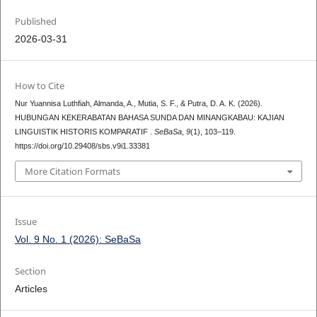
Published
2026-03-31
How to Cite
Nur Yuannisa Luthfiah, Almanda, A., Mutia, S. F., & Putra, D. A. K. (2026).
HUBUNGAN KEKERABATAN BAHASA SUNDA DAN MINANGKABAU: KAJIAN
LINGUISTIK HISTORIS KOMPARATIF .
SeBaSa
,
9
(1), 103–119.
https://doi.org/10.29408/sbs.v9i1.33381
More Citation Formats
Issue
Vol. 9 No. 1 (2026): SeBaSa
Section
Articles