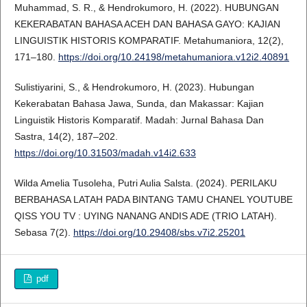
Muhammad, S. R., & Hendrokumoro, H. (2022). HUBUNGAN
KEKERABATAN BAHASA ACEH DAN BAHASA GAYO: KAJIAN
LINGUISTIK HISTORIS KOMPARATIF. Metahumaniora, 12(2),
171–180.
https://doi.org/10.24198/metahumaniora.v12i2.40891
Sulistiyarini, S., & Hendrokumoro, H. (2023). Hubungan
Kekerabatan Bahasa Jawa, Sunda, dan Makassar: Kajian
Linguistik Historis Komparatif. Madah: Jurnal Bahasa Dan
Sastra, 14(2), 187–202.
https://doi.org/10.31503/madah.v14i2.633
Wilda Amelia Tusoleha, Putri Aulia Salsta. (2024). PERILAKU
BERBAHASA LATAH PADA BINTANG TAMU CHANEL YOUTUBE
QISS YOU TV : UYING NANANG ANDIS ADE (TRIO LATAH).
Sebasa 7(2).
https://doi.org/10.29408/sbs.v7i2.25201
pdf