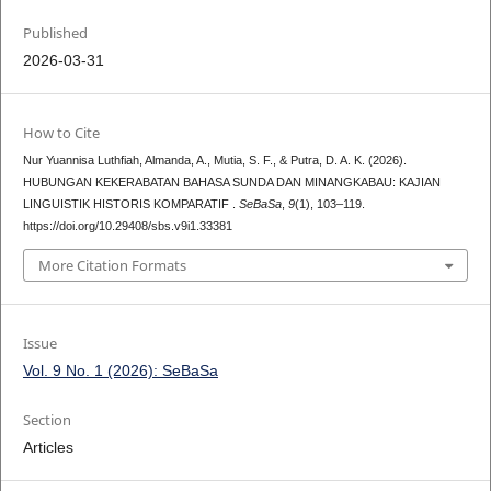
Published
2026-03-31
How to Cite
Nur Yuannisa Luthfiah, Almanda, A., Mutia, S. F., & Putra, D. A. K. (2026).
HUBUNGAN KEKERABATAN BAHASA SUNDA DAN MINANGKABAU: KAJIAN
LINGUISTIK HISTORIS KOMPARATIF .
SeBaSa
,
9
(1), 103–119.
https://doi.org/10.29408/sbs.v9i1.33381
More Citation Formats
Issue
Vol. 9 No. 1 (2026): SeBaSa
Section
Articles