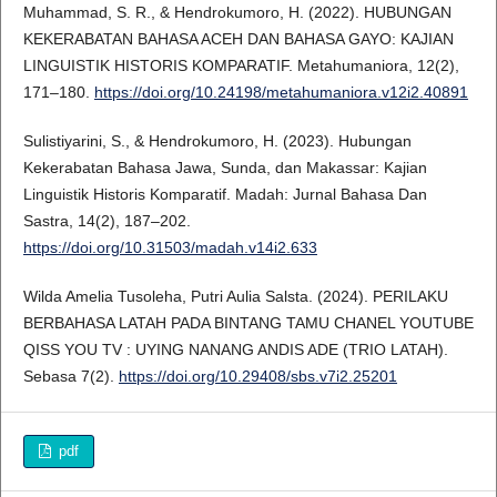
Muhammad, S. R., & Hendrokumoro, H. (2022). HUBUNGAN
KEKERABATAN BAHASA ACEH DAN BAHASA GAYO: KAJIAN
LINGUISTIK HISTORIS KOMPARATIF. Metahumaniora, 12(2),
171–180.
https://doi.org/10.24198/metahumaniora.v12i2.40891
Sulistiyarini, S., & Hendrokumoro, H. (2023). Hubungan
Kekerabatan Bahasa Jawa, Sunda, dan Makassar: Kajian
Linguistik Historis Komparatif. Madah: Jurnal Bahasa Dan
Sastra, 14(2), 187–202.
https://doi.org/10.31503/madah.v14i2.633
Wilda Amelia Tusoleha, Putri Aulia Salsta. (2024). PERILAKU
BERBAHASA LATAH PADA BINTANG TAMU CHANEL YOUTUBE
QISS YOU TV : UYING NANANG ANDIS ADE (TRIO LATAH).
Sebasa 7(2).
https://doi.org/10.29408/sbs.v7i2.25201
pdf