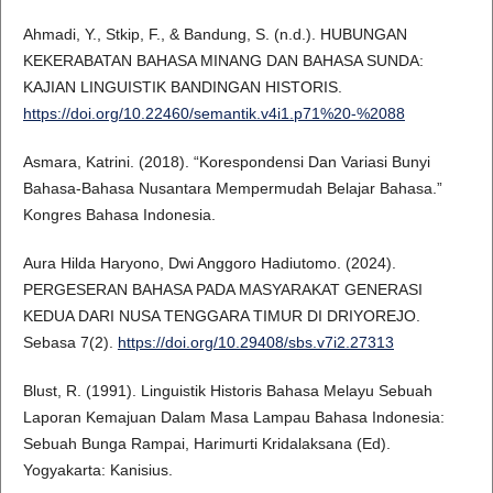
Ahmadi, Y., Stkip, F., & Bandung, S. (n.d.). HUBUNGAN
KEKERABATAN BAHASA MINANG DAN BAHASA SUNDA:
KAJIAN LINGUISTIK BANDINGAN HISTORIS.
https://doi.org/10.22460/semantik.v4i1.p71%20-%2088
Asmara, Katrini. (2018). “Korespondensi Dan Variasi Bunyi
Bahasa-Bahasa Nusantara Mempermudah Belajar Bahasa.”
Kongres Bahasa Indonesia.
Aura Hilda Haryono, Dwi Anggoro Hadiutomo. (2024).
PERGESERAN BAHASA PADA MASYARAKAT GENERASI
KEDUA DARI NUSA TENGGARA TIMUR DI DRIYOREJO.
Sebasa 7(2).
https://doi.org/10.29408/sbs.v7i2.27313
Blust, R. (1991). Linguistik Historis Bahasa Melayu Sebuah
Laporan Kemajuan Dalam Masa Lampau Bahasa Indonesia:
Sebuah Bunga Rampai, Harimurti Kridalaksana (Ed).
Yogyakarta: Kanisius.