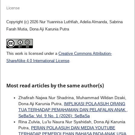
License
Copyright (c) 2026 Nur Yuannisa Luthfiah, Adelia Almanda, Sabrina
Farah Mutia, Dona Aji Karunia Putra
This work is licensed under a
Creative Commons Attribution-
ShareAlike 4.0 International License
.
Most read articles by the same author(s)
Zhafirah Najwa Nur Shadrina, Muhammad Wildan Dzaki,
Dona Aji Karunia Putra,
IMPLIKASI POLA ASUH ORANG
TUA TERHADAP PEMAHAMAN DAN PELAFALAN ANAK
,
SeBaSa: Vol. 9 No. 1 (2026): SeBaSa
Rina Zulvia, Lu’lu Naura Nur Syahidah, Dona Aji Karunia
Putra,
PERAN POLA ASUH DAN MEDIA YOUTUBE
TERHADAP PEMEROLEHAN BAHASA PADA ANAK USIA