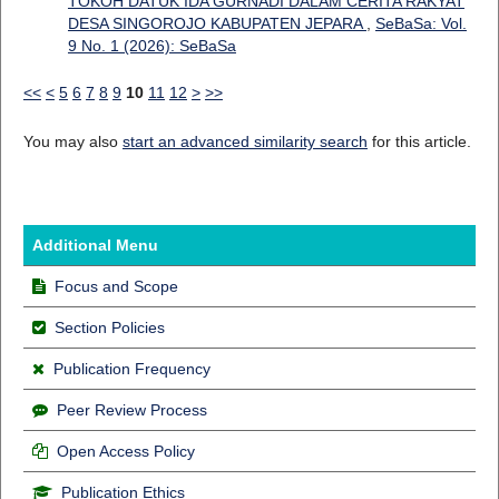
TOKOH DATUK IDA GURNADI DALAM CERITA RAKYAT
DESA SINGOROJO KABUPATEN JEPARA
,
SeBaSa: Vol.
9 No. 1 (2026): SeBaSa
<<
<
5
6
7
8
9
10
11
12
>
>>
You may also
start an advanced similarity search
for this article.
Additional Menu
Focus and Scope
Section Policies
Publication Frequency
Peer Review Process
Open Access Policy
Publication Ethics