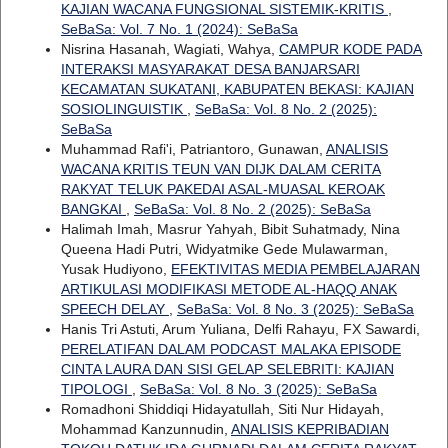
KAJIAN WACANA FUNGSIONAL SISTEMIK-KRITIS
,
SeBaSa: Vol. 7 No. 1 (2024): SeBaSa
Nisrina Hasanah, Wagiati, Wahya,
CAMPUR KODE PADA
INTERAKSI MASYARAKAT DESA BANJARSARI
KECAMATAN SUKATANI, KABUPATEN BEKASI: KAJIAN
SOSIOLINGUISTIK
,
SeBaSa: Vol. 8 No. 2 (2025):
SeBaSa
Muhammad Rafi'i, Patriantoro, Gunawan,
ANALISIS
WACANA KRITIS TEUN VAN DIJK DALAM CERITA
RAKYAT TELUK PAKEDAI ASAL-MUASAL KEROAK
BANGKAI
,
SeBaSa: Vol. 8 No. 2 (2025): SeBaSa
Halimah Imah, Masrur Yahyah, Bibit Suhatmady, Nina
Queena Hadi Putri, Widyatmike Gede Mulawarman,
Yusak Hudiyono,
EFEKTIVITAS MEDIA PEMBELAJARAN
ARTIKULASI MODIFIKASI METODE AL-HAQQ ANAK
SPEECH DELAY
,
SeBaSa: Vol. 8 No. 3 (2025): SeBaSa
Hanis Tri Astuti, Arum Yuliana, Delfi Rahayu, FX Sawardi,
PERELATIFAN DALAM PODCAST MALAKA EPISODE
CINTA LAURA DAN SISI GELAP SELEBRITI: KAJIAN
TIPOLOGI
,
SeBaSa: Vol. 8 No. 3 (2025): SeBaSa
Romadhoni Shiddiqi Hidayatullah, Siti Nur Hidayah,
Mohammad Kanzunnudin,
ANALISIS KEPRIBADIAN