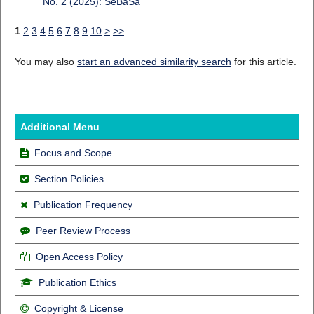
No. 2 (2025): SeBaSa
1
2
3
4
5
6
7
8
9
10
>
>>
You may also
start an advanced similarity search
for this article.
Additional Menu
Focus and Scope
Section Policies
Publication Frequency
Peer Review Process
Open Access Policy
Publication Ethics
Copyright & License