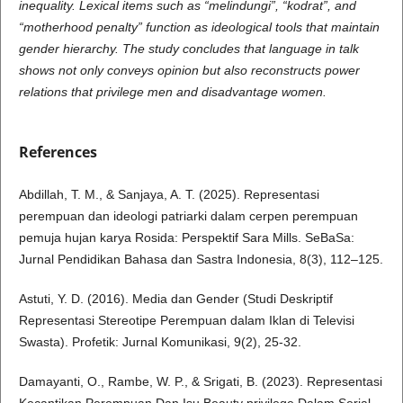
inequality. Lexical items such as “melindungi”, “kodrat”, and
“motherhood penalty” function as ideological tools that maintain
gender hierarchy. The study concludes that language in talk
shows not only conveys opinion but also reconstructs power
relations that privilege men and disadvantage women.
References
Abdillah, T. M., & Sanjaya, A. T. (2025). Representasi
perempuan dan ideologi patriarki dalam cerpen perempuan
pemuja hujan karya Rosida: Perspektif Sara Mills. SeBaSa:
Jurnal Pendidikan Bahasa dan Sastra Indonesia, 8(3), 112–125.
Astuti, Y. D. (2016). Media dan Gender (Studi Deskriptif
Representasi Stereotipe Perempuan dalam Iklan di Televisi
Swasta). Profetik: Jurnal Komunikasi, 9(2), 25-32.
Damayanti, O., Rambe, W. P., & Srigati, B. (2023). Representasi