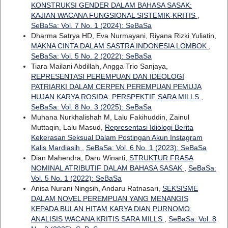
KONSTRUKSI GENDER DALAM BAHASA SASAK:
KAJIAN WACANA FUNGSIONAL SISTEMIK-KRITIS
,
SeBaSa: Vol. 7 No. 1 (2024): SeBaSa
Dharma Satrya HD, Eva Nurmayani, Riyana Rizki Yuliatin,
MAKNA CINTA DALAM SASTRA INDONESIA LOMBOK
,
SeBaSa: Vol. 5 No. 2 (2022): SeBaSa
Tiara Mailani Abdillah, Angga Trio Sanjaya,
REPRESENTASI PEREMPUAN DAN IDEOLOGI
PATRIARKI DALAM CERPEN PEREMPUAN PEMUJA
HUJAN KARYA ROSIDA: PERSPEKTIF SARA MILLS
,
SeBaSa: Vol. 8 No. 3 (2025): SeBaSa
Muhana Nurkhalishah M, Lalu Fakihuddin, Zainul
Muttaqin, Lalu Masud,
Representasi Idiologi Berita
Kekerasan Seksual Dalam Postingan Akun Instagram
Kalis Mardiasih
,
SeBaSa: Vol. 6 No. 1 (2023): SeBaSa
Dian Mahendra, Daru Winarti,
STRUKTUR FRASA
NOMINAL ATRIBUTIF DALAM BAHASA SASAK
,
SeBaSa:
Vol. 5 No. 1 (2022): SeBaSa
Anisa Nurani Ningsih, Andaru Ratnasari,
SEKSISME
DALAM NOVEL PEREMPUAN YANG MENANGIS
KEPADA BULAN HITAM KARYA DIAN PURNOMO:
ANALISIS WACANA KRITIS SARA MILLS
,
SeBaSa: Vol. 8