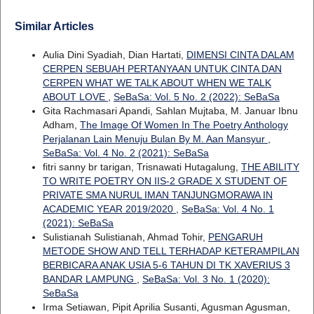
Similar Articles
Aulia Dini Syadiah, Dian Hartati,
DIMENSI CINTA DALAM
CERPEN SEBUAH PERTANYAAN UNTUK CINTA DAN
CERPEN WHAT WE TALK ABOUT WHEN WE TALK
ABOUT LOVE
,
SeBaSa: Vol. 5 No. 2 (2022): SeBaSa
Gita Rachmasari Apandi, Sahlan Mujtaba, M. Januar Ibnu
Adham,
The Image Of Women In The Poetry Anthology
Perjalanan Lain Menuju Bulan By M. Aan Mansyur
,
SeBaSa: Vol. 4 No. 2 (2021): SeBaSa
fitri sanny br tarigan, Trisnawati Hutagalung,
THE ABILITY
TO WRITE POETRY ON IIS-2 GRADE X STUDENT OF
PRIVATE SMA NURUL IMAN TANJUNGMORAWA IN
ACADEMIC YEAR 2019/2020
,
SeBaSa: Vol. 4 No. 1
(2021): SeBaSa
Sulistianah Sulistianah, Ahmad Tohir,
PENGARUH
METODE SHOW AND TELL TERHADAP KETERAMPILAN
BERBICARA ANAK USIA 5-6 TAHUN DI TK XAVERIUS 3
BANDAR LAMPUNG
,
SeBaSa: Vol. 3 No. 1 (2020):
SeBaSa
Irma Setiawan, Pipit Aprilia Susanti, Agusman Agusman,