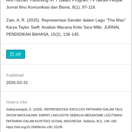
Anti Human Trafficking NTT Dalam Program TV Narasi People.
Jurnal Ilmu Komunikasi dan Bisnis, 8(1), 97-116.
Zain, A. R. (2025). Representasi Gender dalam Lagu “The Man”
Karya Taylor Swift: Analisis Wacana Kritis Sara Mills. JURNAL
PENDIDIKAN BAHASA, 15(2), 136-145.
pdf
Published
2026-03-31
How to Cite
Sulistyaningsih, E. (2026). REPRESENTASI IDEOLOGI PATRIARKI DALAM TALK
SHOW MATA NAJWA: EMPATI LINGUISTIK SEBAGAI MEKANISME LEGITIMASI
PATRIARKI DALAM KONTEKS SOSIAL INDONESIA.
SeBaSa
,
9
(1), 146–160.
https://doi.org/10.29408/sbs.v9i1.33195