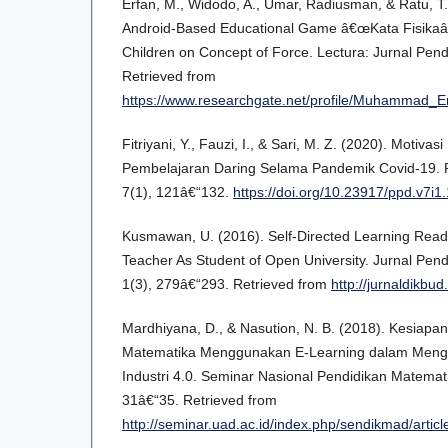
Erfan, M., Widodo, A., Umar, Radiusman, & Ratu, T
Android-Based Educational Game â€œKata Fisikaâ€
Children on Concept of Force. Lectura: Jurnal Pend
Retrieved from
https://www.researchgate.net/profile/Muhammad_Er
Fitriyani, Y., Fauzi, I., & Sari, M. Z. (2020). Motiv
Pembelajaran Daring Selama Pandemik Covid-19. P
7(1), 121â€“132.
https://doi.org/10.23917/ppd.v7i1
Kusmawan, U. (2016). Self-Directed Learning Read
Teacher As Student of Open University. Jurnal Pe
1(3), 279â€“293. Retrieved from
http://jurnaldikbu
Mardhiyana, D., & Nasution, N. B. (2018). Kesiap
Matematika Menggunakan E-Learning dalam Mengh
Industri 4.0. Seminar Nasional Pendidikan Matema
31â€“35. Retrieved from
http://seminar.uad.ac.id/index.php/sendikmad/articl