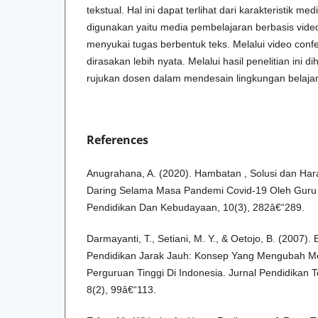
tekstual. Hal ini dapat terlihat dari karakteristik m
digunakan yaitu media pembelajaran berbasis video
menyukai tugas berbentuk teks. Melalui video con
dirasakan lebih nyata. Melalui hasil penelitian ini 
rujukan dosen dalam mendesain lingkungan belajar v
References
Anugrahana, A. (2020). Hambatan , Solusi dan Har
Daring Selama Masa Pandemi Covid-19 Oleh Guru 
Pendidikan Dan Kebudayaan, 10(3), 282â€“289.
Darmayanti, T., Setiani, M. Y., & Oetojo, B. (2007)
Pendidikan Jarak Jauh: Konsep Yang Mengubah M
Perguruan Tinggi Di Indonesia. Jurnal Pendidikan 
8(2), 99â€“113.