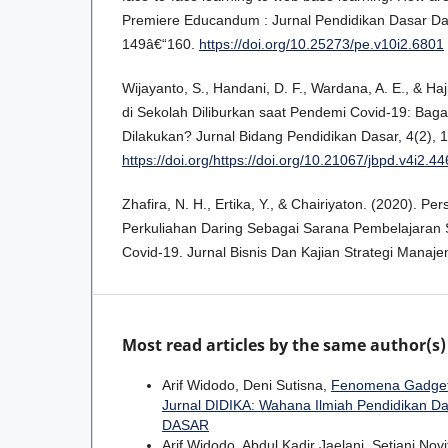
Premiere Educandum : Jurnal Pendidikan Dasar Da
149â€“160.
https://doi.org/10.25273/pe.v10i2.6801
Wijayanto, S., Handani, D. F., Wardana, A. E., & Hajr
di Sekolah Diliburkan saat Pendemi Covid-19: Ba
Dilakukan? Jurnal Bidang Pendidikan Dasar, 4(2), 
https://doi.org/https://doi.org/10.21067/jbpd.v4i2.4
Zhafira, N. H., Ertika, Y., & Chairiyaton. (2020). 
Perkuliahan Daring Sebagai Sarana Pembelajaran
Covid-19. Jurnal Bisnis Dan Kajian Strategi Manaj
Most read articles by the same author(s)
Arif Widodo, Deni Sutisna,
Fenomena Gadget 
Jurnal DIDIKA: Wahana Ilmiah Pendidikan D
DASAR
Arif Widodo, Abdul Kadir Jaelani, Setiani No