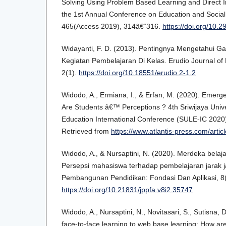
Solving Using Problem Based Learning and Direct In
the 1st Annual Conference on Education and Soci
465(Access 2019), 314â€“316.
https://doi.org/10.
Widayanti, F. D. (2013). Pentingnya Mengetahui G
Kegiatan Pembelajaran Di Kelas. Erudio Journal of 
2(1).
https://doi.org/10.18551/erudio.2-1.2
Widodo, A., Ermiana, I., & Erfan, M. (2020). Emerg
Are Students â€™ Perceptions ? 4th Sriwijaya Univ
Education International Conference (SULE-IC 2020
Retrieved from
https://www.atlantis-press.com/arti
Widodo, A., & Nursaptini, N. (2020). Merdeka belaj
Persepsi mahasiswa terhadap pembelajaran jarak j
Pembangunan Pendidikan: Fondasi Dan Aplikasi, 8(
https://doi.org/10.21831/jppfa.v8i2.35747
Widodo, A., Nursaptini, N., Novitasari, S., Sutisna,
face-to-face learning to web base learning: How ar