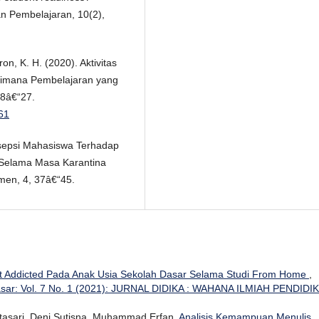
n Pembelajaran, 10(2),
on, K. H. (2020). Aktivitas
gaimana Pembelajaran yang
18â€“27.
461
Persepsi Mahasiswa Terhadap
 Selama Masa Karantina
emen, 4, 37â€“45.
Addicted Pada Anak Usia Sekolah Dasar Selama Studi From Home
,
asar: Vol. 7 No. 1 (2021): JURNAL DIDIKA : WAHANA ILMIAH PENDIDI
vitasari, Deni Sutisna, Muhammad Erfan,
Analisis Kemampuan Menulis