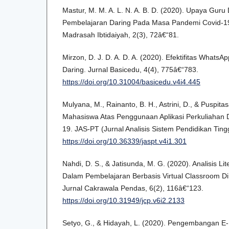
Mastur, M. M. A. L. N. A. B. D. (2020). Upaya Gu
Pembelajaran Daring Pada Masa Pandemi Covid-19
Madrasah Ibtidaiyah, 2(3), 72â€“81.
Mirzon, D. J. D. A. D. A. (2020). Efektifitas Whats
Daring. Jurnal Basicedu, 4(4), 775â€“783.
https://doi.org/10.31004/basicedu.v4i4.445
Mulyana, M., Rainanto, B. H., Astrini, D., & Puspitas
Mahasiswa Atas Penggunaan Aplikasi Perkuliahan 
19. JAS-PT (Jurnal Analisis Sistem Pendidikan Tingg
https://doi.org/10.36339/jaspt.v4i1.301
Nahdi, D. S., & Jatisunda, M. G. (2020). Analisis Li
Dalam Pembelajaran Berbasis Virtual Classroom D
Jurnal Cakrawala Pendas, 6(2), 116â€“123.
https://doi.org/10.31949/jcp.v6i2.2133
Setyo, G., & Hidayah, L. (2020). Pengembangan E-