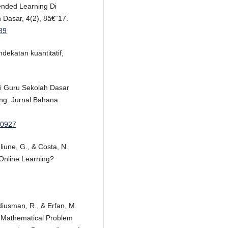
ended Learning Di
 Dasar, 4(2), 8â€“17.
189
dekatan kuantitatif,
si Guru Sekolah Dasar
ng. Jurnal Bahana
110927
liune, G., & Costa, N.
Online Learning?
diusman, R., & Erfan, M.
f Mathematical Problem