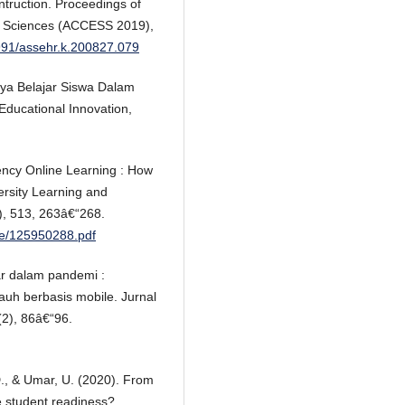
truction. Proceedings of
al Sciences (ACCESS 2019),
2991/assehr.k.200827.079
aya Belajar Siswa Dalam
Educational Innovation,
ency Online Learning : How
ersity Learning and
), 513, 263â€“268.
cle/125950288.pdf
ar dalam pandemi :
auh berbasis mobile. Jurnal
2), 86â€“96.
 D., & Umar, U. (2020). From
e student readiness?