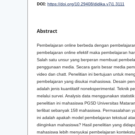
DOI:
https://doi.org/10.29408/didika.v7i1.3111
Abstract
Pembelajaran online berbeda dengan pembelajaran
pembelajaran online efektif maka pembelajaran haru
Salah satu unsur yang berperan membuat pembelaj
penggunaan media. Secara garis besar media pemb
video dan chatt. Penelitian ini bertujuan untuk me
pembelajaran yang disukai mahasiswa. Desain pene
adalah jenis kuantitatif noneksperimental. Teknik 
melalui survei. Analysis data menggunakan statistik
penelitian ini mahasiswa PGSD Universitas Matar
terlibat sebanyak 158 mahasiswa. Permasalahan yan
ini adalah apakah model pembelajaran tekstual ata
diinginkan mahasiswa? Hasil penelitian yang did
mahasiswa lebih menyukai pembelajaran kontekstu