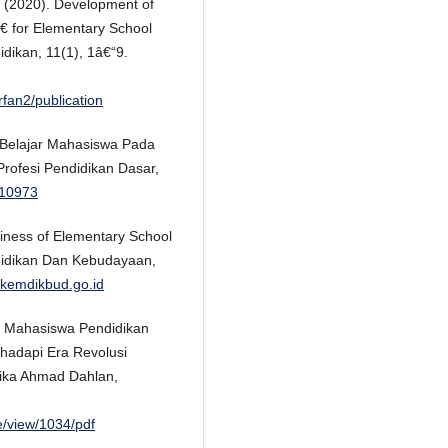
. (2020). Development of
 for Elementary School
idikan, 11(1), 1â€“9.
fan2/publication
asi Belajar Mahasiswa Pada
rofesi Pendidikan Dasar,
.10973
iness of Elementary School
ndidikan Dan Kebudayaan,
d.kemdikbud.go.id
an Mahasiswa Pendidikan
adapi Era Revolusi
tika Ahmad Dahlan,
e/view/1034/pdf