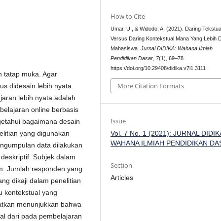
How to Cite
Umar, U., & Widodo, A. (2021). Daring Tekstua
Versus Daring Kontekstual Mana Yang Lebih D
Mahasiswa.
Jurnal DIDIKA: Wahana Ilmiah
Pendidikan Dasar
,
7
(1), 69–78.
https://doi.org/10.29408/didika.v7i1.3111
 tatap muka. Agar
More Citation Formats
s didesain lebih nyata.
aran lebih nyata adalah
elajaran online berbasis
Issue
ngetahui bagaimana desain
Vol. 7 No. 1 (2021): JURNAL DIDIKA
litian yang digunakan
WAHANA ILMIAH PENDIDIKAN DA
pengumpulan data dilakukan
 deskriptif. Subjek dalam
Section
am. Jumlah responden yang
Articles
g dikaji dalam penelitian
u kontekstual yang
apatkan menunjukkan bahwa
al dari pada pembelajaran