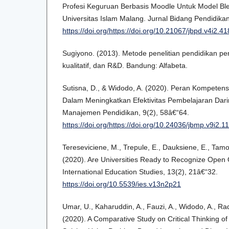
Profesi Keguruan Berbasis Moodle Untuk Model Bl
Universitas Islam Malang. Jurnal Bidang Pendidikan
https://doi.org/https://doi.org/10.21067/jbpd.v4i2.4
Sugiyono. (2013). Metode penelitian pendidikan pen
kualitatif, dan R&D. Bandung: Alfabeta.
Sutisna, D., & Widodo, A. (2020). Peran Kompeten
Dalam Meningkatkan Efektivitas Pembelajaran Dari
Manajemen Pendidikan, 9(2), 58â€“64.
https://doi.org/https://doi.org/10.24036/jbmp.v9i2.
Tereseviciene, M., Trepule, E., Dauksiene, E., Tamo
(2020). Are Universities Ready to Recognize Open 
International Education Studies, 13(2), 21â€“32.
https://doi.org/10.5539/ies.v13n2p21
Umar, U., Kaharuddin, A., Fauzi, A., Widodo, A., Ra
(2020). A Comparative Study on Critical Thinking o