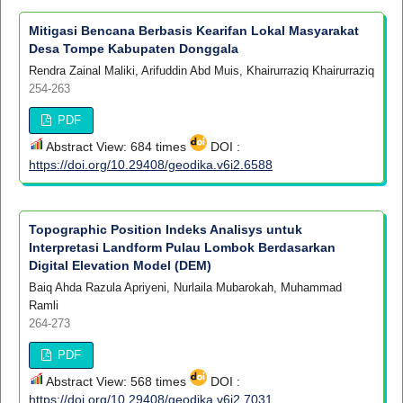
Mitigasi Bencana Berbasis Kearifan Lokal Masyarakat
Desa Tompe Kabupaten Donggala
Rendra Zainal Maliki, Arifuddin Abd Muis, Khairurraziq Khairurraziq
254-263
PDF
Abstract View: 684 times
DOI :
https://doi.org/10.29408/geodika.v6i2.6588
Topographic Position Indeks Analisys untuk
Interpretasi Landform Pulau Lombok Berdasarkan
Digital Elevation Model (DEM)
Baiq Ahda Razula Apriyeni, Nurlaila Mubarokah, Muhammad
Ramli
264-273
PDF
Abstract View: 568 times
DOI :
https://doi.org/10.29408/geodika.v6i2.7031