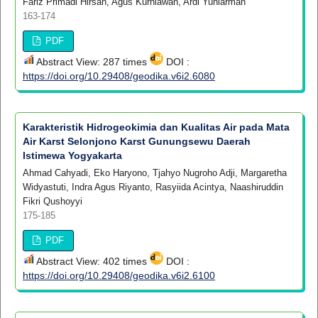
Fariz Primadi Hirsan, Agus Kurniawan, Ardi Yuniarman
163-174
PDF
Abstract View: 287 times
DOI :
https://doi.org/10.29408/geodika.v6i2.6080
Karakteristik Hidrogeokimia dan Kualitas Air pada Mata
Air Karst Selonjono Karst Gunungsewu Daerah
Istimewa Yogyakarta
Ahmad Cahyadi, Eko Haryono, Tjahyo Nugroho Adji, Margaretha
Widyastuti, Indra Agus Riyanto, Rasyiida Acintya, Naashiruddin
Fikri Qushoyyi
175-185
PDF
Abstract View: 402 times
DOI :
https://doi.org/10.29408/geodika.v6i2.6100