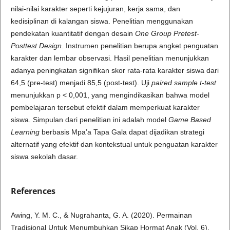
nilai-nilai karakter seperti kejujuran, kerja sama, dan
kedisiplinan di kalangan siswa. Penelitian menggunakan
pendekatan kuantitatif dengan desain
One Group Pretest-
Posttest Design
. Instrumen penelitian berupa angket penguatan
karakter dan lembar observasi. Hasil penelitian menunjukkan
adanya peningkatan signifikan skor rata-rata karakter siswa dari
64,5 (pre-test) menjadi 85,5 (post-test). Uji
paired sample t-test
menunjukkan p < 0,001, yang mengindikasikan bahwa model
pembelajaran tersebut efektif dalam memperkuat karakter
siswa. Simpulan dari penelitian ini adalah model
G
ame
B
ased
L
earning
berbasis Mpa’a Tapa Gala dapat dijadikan strategi
alternatif yang efektif dan kontekstual untuk penguatan karakter
siswa sekolah dasar.
References
Awing, Y. M. C., & Nugrahanta, G. A. (2020). Permainan
Tradisional Untuk Menumbuhkan Sikap Hormat Anak (Vol. 6).