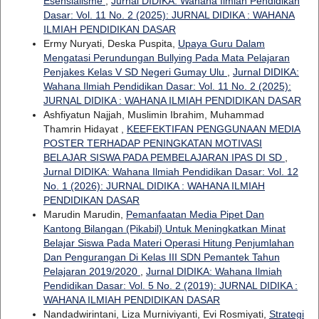
Esensialisme
,
Jurnal DIDIKA: Wahana Ilmiah Pendidikan
Dasar: Vol. 11 No. 2 (2025): JURNAL DIDIKA : WAHANA
ILMIAH PENDIDIKAN DASAR
Ermy Nuryati, Deska Puspita,
Upaya Guru Dalam
Mengatasi Perundungan Bullying Pada Mata Pelajaran
Penjakes Kelas V SD Negeri Gumay Ulu
,
Jurnal DIDIKA:
Wahana Ilmiah Pendidikan Dasar: Vol. 11 No. 2 (2025):
JURNAL DIDIKA : WAHANA ILMIAH PENDIDIKAN DASAR
Ashfiyatun Najjah, Muslimin Ibrahim, Muhammad
Thamrin Hidayat ,
KEEFEKTIFAN PENGGUNAAN MEDIA
POSTER TERHADAP PENINGKATAN MOTIVASI
BELAJAR SISWA PADA PEMBELAJARAN IPAS DI SD
,
Jurnal DIDIKA: Wahana Ilmiah Pendidikan Dasar: Vol. 12
No. 1 (2026): JURNAL DIDIKA : WAHANA ILMIAH
PENDIDIKAN DASAR
Marudin Marudin,
Pemanfaatan Media Pipet Dan
Kantong Bilangan (Pikabil) Untuk Meningkatkan Minat
Belajar Siswa Pada Materi Operasi Hitung Penjumlahan
Dan Pengurangan Di Kelas III SDN Pemantek Tahun
Pelajaran 2019/2020
,
Jurnal DIDIKA: Wahana Ilmiah
Pendidikan Dasar: Vol. 5 No. 2 (2019): JURNAL DIDIKA :
WAHANA ILMIAH PENDIDIKAN DASAR
Nandadwirintani, Liza Murniviyanti, Evi Rosmiyati,
Strategi