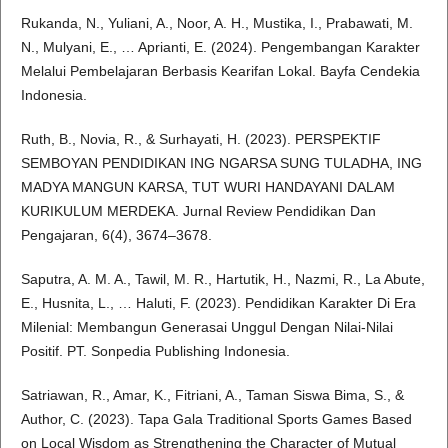
Rukanda, N., Yuliani, A., Noor, A. H., Mustika, I., Prabawati, M.
N., Mulyani, E., … Aprianti, E. (2024). Pengembangan Karakter
Melalui Pembelajaran Berbasis Kearifan Lokal. Bayfa Cendekia
Indonesia.
Ruth, B., Novia, R., & Surhayati, H. (2023). PERSPEKTIF
SEMBOYAN PENDIDIKAN ING NGARSA SUNG TULADHA, ING
MADYA MANGUN KARSA, TUT WURI HANDAYANI DALAM
KURIKULUM MERDEKA. Jurnal Review Pendidikan Dan
Pengajaran, 6(4), 3674–3678.
Saputra, A. M. A., Tawil, M. R., Hartutik, H., Nazmi, R., La Abute,
E., Husnita, L., … Haluti, F. (2023). Pendidikan Karakter Di Era
Milenial: Membangun Generasai Unggul Dengan Nilai-Nilai
Positif. PT. Sonpedia Publishing Indonesia.
Satriawan, R., Amar, K., Fitriani, A., Taman Siswa Bima, S., &
Author, C. (2023). Tapa Gala Traditional Sports Games Based
on Local Wisdom as Strengthening the Character of Mutual