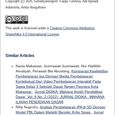
Copyright (c) 2025 Suhartyaningsih, Faiqa Tunnisa, Adi Apriadi
Adiansha, Anita Nurgufriani
This work is licensed under a
Creative Commons Attribution-
ShareAlike 4.0 International License
.
Similar Articles
Nazla Makassar, Jusmawati Jusmawati, Nur Hadifah
Amaliyah, Perawati Bte Abustang,
Komparasi Keefektifan
Pembelajaran Ipa Dengan Media Pembelajaran
Kontekstual Dan Video Pembelajaran Interaktif Pada
Siswa Kelas 3 Sekolah Dasar Negeri Pannara Kota
Makassar
,
Jurnal DIDIKA: Wahana Ilmiah Pendidikan
Dasar: Vol. 8 No. 2 (2022): JURNAL DIDIKA : WAHANA
ILMIAH PENDIDIKAN DASAR
Rifqi Nugroho,
Analisis Pembelajaran IPA di SD Dengan
Model PBL Dalam Melatih Berpikir Kritis Siswa
,
Jurnal