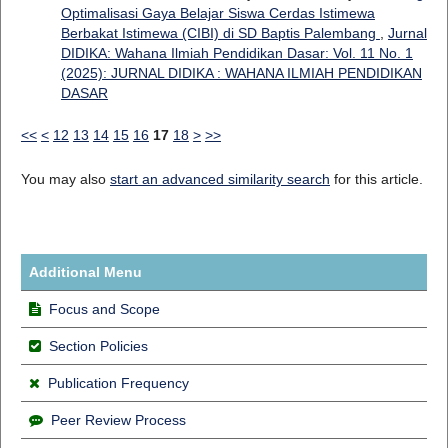
Optimalisasi Gaya Belajar Siswa Cerdas Istimewa
Berbakat Istimewa (CIBI) di SD Baptis Palembang
,
Jurnal
DIDIKA: Wahana Ilmiah Pendidikan Dasar: Vol. 11 No. 1
(2025): JURNAL DIDIKA : WAHANA ILMIAH PENDIDIKAN
DASAR
<<
<
12
13
14
15
16
17
18
>
>>
You may also
start an advanced similarity search
for this article.
Additional Menu
Focus and Scope
Section Policies
Publication Frequency
Peer Review Process