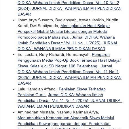
DIDIKA: Wahana Ilmiah Pendidikan Dasar: Vol. 10 No. 2
(2024): JURNAL DIDIKA : WAHANA ILMIAH PENDIDIKAN
DASAR
Ilham Arya Susanto, Budiansyah, Aswasulasikin, Nurdin
Kamil, Dwi Septiyanda,
Meningkatkan Hasil Belajar
Perspektif Global Melalui Literasi dengan Metode
Pomodoro pada Mahasiswa
,
Jurnal DIDIKA: Wahana
Ilmiah Pendidikan Dasar: Vol. 11 No. 1 (2025): JURNAL
DIDIKA : WAHANA ILMIAH PENDIDIKAN DASAR
Eel Lestari, Rury Rizhardi, Hermansyah,
Pengaruh
Penggunaan Media Pop-Up Book Terhadap Hasil Belajar
Siswa Kelas V di SD Negeri 108 Palembang
,
Jurnal
DIDIKA: Wahana Ilmiah Pendidikan Dasar: Vol. 11 No. 1
(2025): JURNAL DIDIKA : WAHANA ILMIAH PENDIDIKAN
DASAR
Lalu Hamdian Affandi,
Penilaian Siswa Terhadap
Penilaian Guru
,
Jurnal DIDIKA: Wahana Ilmiah
Pendidikan Dasar: Vol. 11 No. 1 (2025): JURNAL DIDIKA :
WAHANA ILMIAH PENDIDIKAN DASAR
Aminadrian Mustafa, Nashatu Karimah Alfya,
Menumbuhkan Kemampuan Akademik Siswa Melalui
Pendidikan Kewarganegaraan dengan Pendekatan