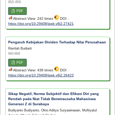
850–859
PDF
Abstract View: 242 times
DOI :
https://doi.org/10.29408/jpek.v8i2.27421
Pengaruh Kebijakan Dividen Terhadap Nilai Perusahaan
Ramlah Budiarti
860-868
PDF
Abstract View: 438 times
DOI :
https://doi.org/10.29408/jpek.v8i2.26423
Sikap Negatif, Norma Subjektif dan Efikasi Diri yang
Rendah pada Niat Tidak Berwirausaha Mahasiswa
Generasi Z di Surabaya
Budiyanto Budiyanto, Okto Aditya Suryawirawan, Muftiyatul