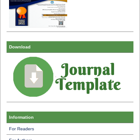
Download
Information
For Readers