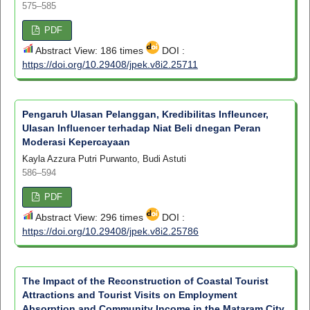
575–585
PDF
Abstract View: 186 times
DOI :
https://doi.org/10.29408/jpek.v8i2.25711
Pengaruh Ulasan Pelanggan, Kredibilitas Infleuncer,
Ulasan Influencer terhadap Niat Beli dnegan Peran
Moderasi Kepercayaan
Kayla Azzura Putri Purwanto, Budi Astuti
586–594
PDF
Abstract View: 296 times
DOI :
https://doi.org/10.29408/jpek.v8i2.25786
The Impact of the Reconstruction of Coastal Tourist
Attractions and Tourist Visits on Employment
Absorption and Community Income in the Mataram City