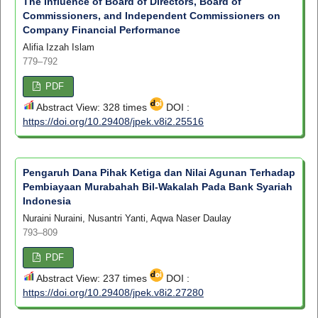
The Influence of Board of Directors, Board of
Commissioners, and Independent Commissioners on
Company Financial Performance
Alifia Izzah Islam
779–792
PDF
Abstract View: 328 times
DOI :
https://doi.org/10.29408/jpek.v8i2.25516
Pengaruh Dana Pihak Ketiga dan Nilai Agunan Terhadap
Pembiayaan Murabahah Bil-Wakalah Pada Bank Syariah
Indonesia
Nuraini Nuraini, Nusantri Yanti, Aqwa Naser Daulay
793–809
PDF
Abstract View: 237 times
DOI :
https://doi.org/10.29408/jpek.v8i2.27280