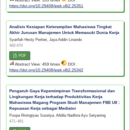
https://doi.org/10.29408/jpek.v8i2.25351
Analisis Kesiapan Keterampilan Mahasiswa Tingkat
Akhir Jurusan Manajemen Untuk Memasuki Dunia Kerja
Syarifah Hesty Pertiwi, Jaya Addin Linando
460-470
PDF
Abstract View: 459 times
DOI :
https://doi.org/10.29408/jpek.v8i2.25342
Pengaruh Gaya Kepemimpinan Transformasional dan
Lingkungan Kerja terhadap Produktivitas Kerja
Mahasiswa Magang Program Studi Manajemen FBE UII :
Kepuasan Kerja sebagai Mediator
Puspa Riningtyas Susetya, Alldila Nadhira Ayu Setyaning
471–481