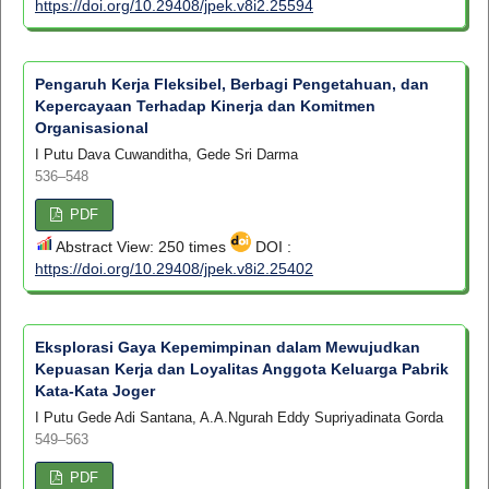
https://doi.org/10.29408/jpek.v8i2.25594
Pengaruh Kerja Fleksibel, Berbagi Pengetahuan, dan
Kepercayaan Terhadap Kinerja dan Komitmen
Organisasional
I Putu Dava Cuwanditha, Gede Sri Darma
536–548
PDF
Abstract View: 250 times
DOI :
https://doi.org/10.29408/jpek.v8i2.25402
Eksplorasi Gaya Kepemimpinan dalam Mewujudkan
Kepuasan Kerja dan Loyalitas Anggota Keluarga Pabrik
Kata-Kata Joger
I Putu Gede Adi Santana, A.A.Ngurah Eddy Supriyadinata Gorda
549–563
PDF