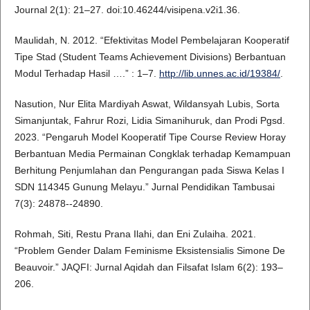
Journal 2(1): 21–27. doi:10.46244/visipena.v2i1.36.
Maulidah, N. 2012. “Efektivitas Model Pembelajaran Kooperatif
Tipe Stad (Student Teams Achievement Divisions) Berbantuan
Modul Terhadap Hasil ….” : 1–7.
http://lib.unnes.ac.id/19384/
.
Nasution, Nur Elita Mardiyah Aswat, Wildansyah Lubis, Sorta
Simanjuntak, Fahrur Rozi, Lidia Simanihuruk, dan Prodi Pgsd.
2023. “Pengaruh Model Kooperatif Tipe Course Review Horay
Berbantuan Media Permainan Congklak terhadap Kemampuan
Berhitung Penjumlahan dan Pengurangan pada Siswa Kelas I
SDN 114345 Gunung Melayu.” Jurnal Pendidikan Tambusai
7(3): 24878--24890.
Rohmah, Siti, Restu Prana Ilahi, dan Eni Zulaiha. 2021.
“Problem Gender Dalam Feminisme Eksistensialis Simone De
Beauvoir.” JAQFI: Jurnal Aqidah dan Filsafat Islam 6(2): 193–
206.