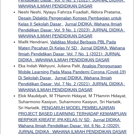
WAHANA ILMIAH PENDIDIKAN DASAR
Neshi Neshi, Nyiayu Fahriza Fuadiah, Aldora Pratama,
Desain Didaktis Pengenalan Konsep Pembagian untuk
Kelas II Sekolah Dasar
,
Jurnal DIDIKA: Wahana Ilmiah
Pendidikan Dasar: Vol. 9 No. 1 (2023): JURNAL DIDIKA :
WAHANA ILMIAH PENDIDIKAN DASAR
Maifit Hendriani,
Validitas Modul Berbasis PBL Pada
Materi Pecahan Di Kelas IV SD
,
Jurnal DIDIKA: Wahana
Ilmiah Pendidikan Dasar: Vol. 7 No. 1 (2021): JURNAL
DIDIKA : WAHANA ILMIAH PENDIDIKAN DASAR
Eka Indah Wahyuni, Juliana Palit,
Analisis Penggunaan
Mobile Learning Pada Masa Pandemi Corona (Covid-19)
Di Sekolah Dasar
,
Jurnal DIDIKA: Wahana Ilmiah
Pendidikan Dasar: Vol. 7 No. 2 (2021): JURNAL DIDIKA :
WAHANA ILMIAH PENDIDIKAN DASAR
Elok Maulidyah, M THamrin Hidayat, M THamrin Hidayat,
Suharmono Kasiyun, Suharmono Kasiyun, Sri Hartatik,
Sri Hartatik,
PENGARUH MODEL PEMBELAJARAN
PROJECT BASED LEARNING TERHADAP KEMAMPUAN
BERPIKIR KREATIF IPA KELAS IV SD
,
Jurnal DIDIKA:
Wahana Ilmiah Pendidikan Dasar: Vol. 6 No. 2 (2020):
JURNAL DIDIKA : WAHANA ILMIAH PENDIDIKAN DASAR