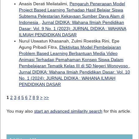
Anasis Derati Meilatalimi,
Pengaruh Penerapan Model
Project Based Learning Terhadap Hasil Belajar Siswa
Subtema Pelestarian Kekayaan Sumber Daya Alam di
Indonesia
,
Jurnal DIDIKA: Wahana Ilmiah Pendidikan
Dasar: Vol. 9 No. 1 (2023): JURNAL DIDIKA : WAHANA
ILMIAH PENDIDIKAN DASAR
Nurul Uswatun Khasanah, Zulmi Roestika Rini, Epe
Agung Pribadi Fitra,
Efektivitas Model Pembelajaran
Problem Based Learning Berbantuan Media Video
Animasi Terhadap Pemahaman Konsep Siswa Dalam
Pembelajaran Tematik Kelas III di SD Negeri Wonoyoso
,
Jurnal DIDIKA: Wahana Ilmiah Pendidikan Dasar: Vol. 10
No. 1 (2024): JURNAL DIDIKA : WAHANA ILMIAH
PENDIDIKAN DASAR
1
2
3
4
5
6
7
8
9
>
>>
You may also
start an advanced similarity search
for this article.