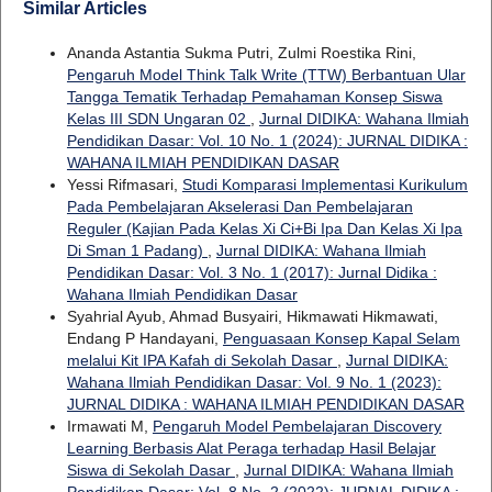
Similar Articles
Ananda Astantia Sukma Putri, Zulmi Roestika Rini,
Pengaruh Model Think Talk Write (TTW) Berbantuan Ular
Tangga Tematik Terhadap Pemahaman Konsep Siswa
Kelas III SDN Ungaran 02
,
Jurnal DIDIKA: Wahana Ilmiah
Pendidikan Dasar: Vol. 10 No. 1 (2024): JURNAL DIDIKA :
WAHANA ILMIAH PENDIDIKAN DASAR
Yessi Rifmasari,
Studi Komparasi Implementasi Kurikulum
Pada Pembelajaran Akselerasi Dan Pembelajaran
Reguler (Kajian Pada Kelas Xi Ci+Bi Ipa Dan Kelas Xi Ipa
Di Sman 1 Padang)
,
Jurnal DIDIKA: Wahana Ilmiah
Pendidikan Dasar: Vol. 3 No. 1 (2017): Jurnal Didika :
Wahana Ilmiah Pendidikan Dasar
Syahrial Ayub, Ahmad Busyairi, Hikmawati Hikmawati,
Endang P Handayani,
Penguasaan Konsep Kapal Selam
melalui Kit IPA Kafah di Sekolah Dasar
,
Jurnal DIDIKA:
Wahana Ilmiah Pendidikan Dasar: Vol. 9 No. 1 (2023):
JURNAL DIDIKA : WAHANA ILMIAH PENDIDIKAN DASAR
Irmawati M,
Pengaruh Model Pembelajaran Discovery
Learning Berbasis Alat Peraga terhadap Hasil Belajar
Siswa di Sekolah Dasar
,
Jurnal DIDIKA: Wahana Ilmiah
Pendidikan Dasar: Vol. 8 No. 2 (2022): JURNAL DIDIKA :