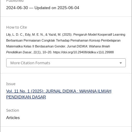
Published
2024-06-30 — Updated on 2025-06-04
How to Cite
Lily, L. D. C., Edy, M. E. N., & Yazid, M. (2025). Pengaruh Model Kooperatif Learning
Berbantuan Permaianan Congklak Terhadap Pemahaman Konsep Pembelajaran
Matematika Kelas II Berdasarkan Gender.
Jurnal DIDIKA: Wahana Ilmiah
Pendidikan Dasar
,
11
(1), 10–20. https://doi.org/10.29408/didika.v11i1.29988
More Citation Formats
Issue
Vol. 11 No. 1 (2025): JURNAL DIDIKA : WAHANA ILMIAH
PENDIDIKAN DASAR
Section
Articles