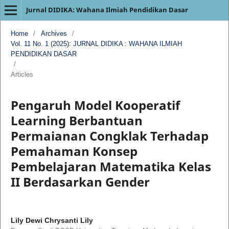
Jurnal DIDIKA: Wahana Ilmiah Pendidikan Dasar
Home
/
Archives
/
Vol. 11 No. 1 (2025): JURNAL DIDIKA : WAHANA ILMIAH
PENDIDIKAN DASAR
/
Articles
Pengaruh Model Kooperatif
Learning Berbantuan
Permaianan Congklak Terhadap
Pemahaman Konsep
Pembelajaran Matematika Kelas
II Berdasarkan Gender
Lily Dewi Chrysanti Lily