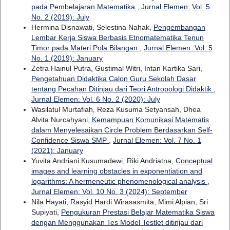
pada Pembelajaran Matematika
,
Jurnal Elemen: Vol. 5
No. 2 (2019): July
Hermina Disnawati, Selestina Nahak,
Pengembangan
Lembar Kerja Siswa Berbasis Etnomatematika Tenun
Timor pada Materi Pola Bilangan
,
Jurnal Elemen: Vol. 5
No. 1 (2019): January
Zetra Hainul Putra, Gustimal Witri, Intan Kartika Sari,
Pengetahuan Didaktika Calon Guru Sekolah Dasar
tentang Pecahan Ditinjau dari Teori Antropologi Didaktik
,
Jurnal Elemen: Vol. 6 No. 2 (2020): July
Wasilatul Murtafiah, Reza Kusuma Setyansah, Dhea
Alvita Nurcahyani,
Kemampuan Komunikasi Matematis
dalam Menyelesaikan Circle Problem Berdasarkan Self-
Confidence Siswa SMP
,
Jurnal Elemen: Vol. 7 No. 1
(2021): January
Yuvita Andriani Kusumadewi, Riki Andriatna,
Conceptual
images and learning obstacles in exponentiation and
logarithms: A hermeneutic phenomenological analysis
,
Jurnal Elemen: Vol. 10 No. 3 (2024): September
Nila Hayati, Rasyid Hardi Wirasasmita, Mimi Alpian, Sri
Supiyati,
Pengukuran Prestasi Belajar Matematika Siswa
dengan Menggunakan Tes Model Testlet ditinjau dari