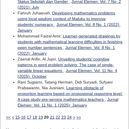
Status Sekolah dan Gender
,
Jurnal Elemen: Vol. 7 No. 2
(2021): July
Fahruh Juhaevah,
Developing mathematics problems
using local wisdom context of Maluku to improve
students’ numeracy
,
Jurnal Elemen: Vol. 8 No. 1 (2022):
January
Mohammad Faizal Amir,
Learner-generated drawings by
students with mathematical learning difficulties in finishing
open number sentences
,
Jurnal Elemen: Vol. 8 No. 1
(2022): January
Zaenal Arifin, Al Jupri,
Unveiling students’ cognitive
patterns in word problem solving: The case of single-
variable linear equations
,
Jurnal Elemen: Vol. 11 No. 4
(2025): October
Rani Sugiarni, Tatang Herman, Didi Suryadi, Sufyani
Prabawanto, Nia Jusniani,
Learning obstacle of
proportion learning based on proposional reasoning level:
A case study pre-service mathematics teachers
,
Jurnal
Elemen: Vol. 11 No. 1 (2025): January
<<
<
15
16
17
18
19
20
21
22
23
24
>
>>