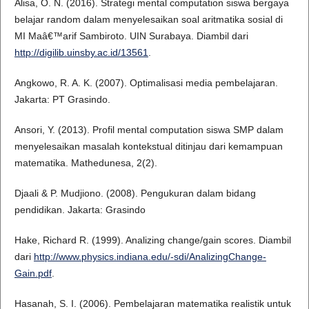
Alisa, O. N. (2016). Strategi mental computation siswa bergaya
belajar random dalam menyelesaikan soal aritmatika sosial di
MI Maâ€™arif Sambiroto. UIN Surabaya. Diambil dari
http://digilib.uinsby.ac.id/13561
.
Angkowo, R. A. K. (2007). Optimalisasi media pembelajaran.
Jakarta: PT Grasindo.
Ansori, Y. (2013). Profil mental computation siswa SMP dalam
menyelesaikan masalah kontekstual ditinjau dari kemampuan
matematika. Mathedunesa, 2(2).
Djaali & P. Mudjiono. (2008). Pengukuran dalam bidang
pendidikan. Jakarta: Grasindo
Hake, Richard R. (1999). Analizing change/gain scores. Diambil
dari
http://www.physics.indiana.edu/-sdi/AnalizingChange-
Gain.pdf
.
Hasanah, S. I. (2006). Pembelajaran matematika realistik untuk