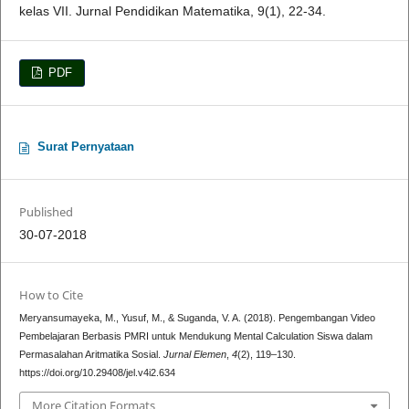
kelas VII. Jurnal Pendidikan Matematika, 9(1), 22-34.
PDF
Surat Pernyataan
Published
30-07-2018
How to Cite
Meryansumayeka, M., Yusuf, M., & Suganda, V. A. (2018). Pengembangan Video
Pembelajaran Berbasis PMRI untuk Mendukung Mental Calculation Siswa dalam
Permasalahan Aritmatika Sosial.
Jurnal Elemen
,
4
(2), 119–130.
https://doi.org/10.29408/jel.v4i2.634
More Citation Formats