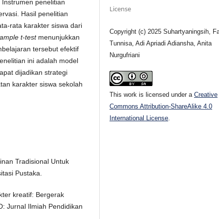
. Instrumen penelitian
License
vasi. Hasil penelitian
a-rata karakter siswa dari
Copyright (c) 2025 Suhartyaningsih, F
ample t-test
menunjukkan
Tunnisa, Adi Apriadi Adiansha, Anita
elajaran tersebut efektif
Nurgufriani
nelitian ini adalah model
pat dijadikan strategi
atan karakter siswa sekolah
This work is licensed under a
Creative
Commons Attribution-ShareAlike 4.0
International License
.
inan Tradisional Untuk
tasi Pustaka.
ter kreatif: Bergerak
D: Jurnal Ilmiah Pendidikan