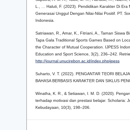
L., … Haluti, F. (2023). Pendidikan Karakter Di Er
Generasai Unggul Dengan Nilai-Nilai Positif. PT. S
Indonesia.
Satriawan, R., Amar, K., Fitriani, A., Taman Siswa B
Tapa Gala Traditional Sports Games Based on Loc
the Character of Mutual Cooperation. IJPESS Indon
Education and Sport Science, 3(2), 236–242. Retri
http://journal.unucirebon.ac.id/index.phpijpess
Suharto, V. T. (2022). PENGANTAR TEORI BEL
BAHASA BERBASIS KARAKTER DAN SIKLUS PENG
Winatha, K. R., & Setiawan, I. M. D. (2020). Peng
terhadap motivasi dan prestasi belajar. Scholaria: 
Kebudayaan, 10(3), 198–206.