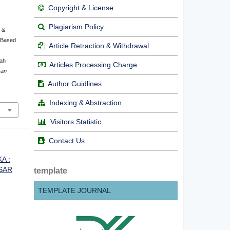
Copyright & License
Plagiarism Policy
, &
 Based
Article Retraction & Withdrawal
ah
Articles Processing Charge
kan
Author Guidlines
Indexing & Abstraction
Visitors Statistic
Contact Us
KA :
SAR
template
TEMPLATE JOURNAL