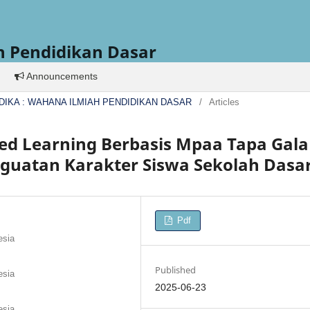
h Pendidikan Dasar
Announcements
L DIDIKA : WAHANA ILMIAH PENDIDIKAN DASAR
/
Articles
d Learning Berbasis Mpaa Tapa Gala
uatan Karakter Siswa Sekolah Dasa
Pdf
esia
Published
esia
2025-06-23
esia