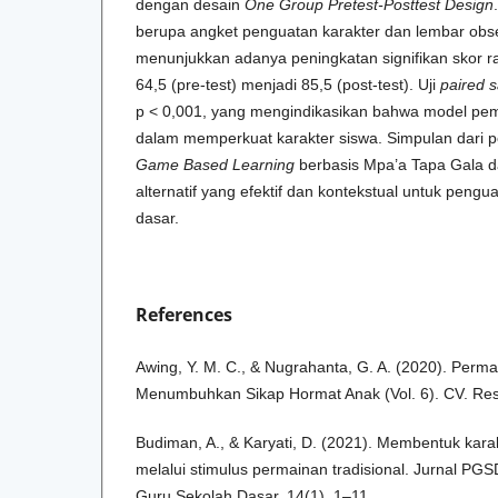
dengan desain
One Group Pretest-Posttest Design
berupa angket penguatan karakter dan lembar obser
menunjukkan adanya peningkatan signifikan skor rat
64,5 (pre-test) menjadi 85,5 (post-test). Uji
paired s
p < 0,001, yang mengindikasikan bahwa model pemb
dalam memperkuat karakter siswa. Simpulan dari pe
G
ame
B
ased
L
earning
berbasis Mpa’a Tapa Gala da
alternatif yang efektif dan kontekstual untuk pengu
dasar.
References
Awing, Y. M. C., & Nugrahanta, G. A. (2020). Perma
Menumbuhkan Sikap Hormat Anak (Vol. 6). CV. Resi
Budiman, A., & Karyati, D. (2021). Membentuk karak
melalui stimulus permainan tradisional. Jurnal PGS
Guru Sekolah Dasar, 14(1), 1–11.