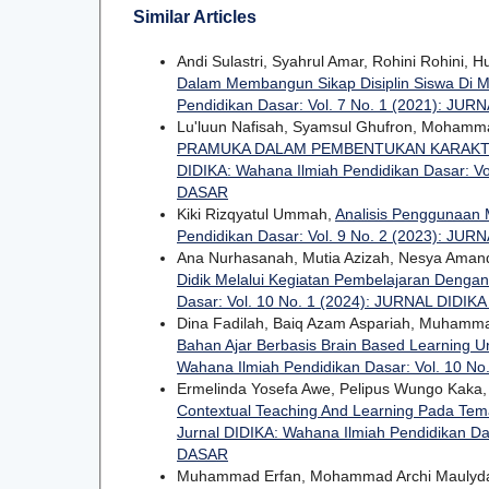
Similar Articles
Andi Sulastri, Syahrul Amar, Rohini Rohini, H
Dalam Membangun Sikap Disiplin Siswa Di 
Pendidikan Dasar: Vol. 7 No. 1 (2021): 
Lu'luun Nafisah, Syamsul Ghufron, Mohamma
PRAMUKA DALAM PEMBENTUKAN KARAKTER
DIDIKA: Wahana Ilmiah Pendidikan Dasar: 
DASAR
Kiki Rizqyatul Ummah,
Analisis Penggunaan 
Pendidikan Dasar: Vol. 9 No. 2 (2023): 
Ana Nurhasanah, Mutia Azizah, Nesya Amanda
Didik Melalui Kegiatan Pembelajaran Denga
Dasar: Vol. 10 No. 1 (2024): JURNAL DID
Dina Fadilah, Baiq Azam Aspariah, Muhamma
Bahan Ajar Berbasis Brain Based Learning 
Wahana Ilmiah Pendidikan Dasar: Vol. 10 
Ermelinda Yosefa Awe, Pelipus Wungo Kaka,
Contextual Teaching And Learning Pada Te
Jurnal DIDIKA: Wahana Ilmiah Pendidikan D
DASAR
Muhammad Erfan, Mohammad Archi Maulyda, 