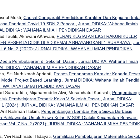
usnul Mukti,
Causal Comparatif Pendidikan Karakter Dan Kegiatan Imt
Masa Pandemi Covid 19 SDN 2 Pancor
,
Jurnal DIDIKA: Wahana Ilmiah
JURNAL DIDIKA : WAHANA ILMIAH PENDIDIKAN DASAR
d Taufik, Akhwani AKhwani,
PERAN KEGIATAN EKSTRAKURIKULER
 PESERTA DIDIK DI SD KEMALA BHAYANGKARI 1 SURABAYA
,
Jur
Vol. 6 No. 2 (2020): JURNAL DIDIKA : WAHANA ILMIAH PENDIDIKAN
Media Pembelajaran di Sekolah Dasar
,
Jurnal DIDIKA: Wahana Ilmiah
JURNAL DIDIKA : WAHANA ILMIAH PENDIDIKAN DASAR
, Siti Nurhikmah Aprianti,
Proses Penanaman Karakter Kepada Peser
n Model Project Based Learning
,
Jurnal DIDIKA: Wahana Ilmiah Pendid
IKA : WAHANA ILMIAH PENDIDIKAN DASAR
d Sururuddin, Mijahamuddin Alwi, Musabihatul Kudsiah,
Pengembang
Untuk Pembelajaran Tematik Kelas V Sekolah Dasar
,
Jurnal DIDIKA:
No. 1 (2024): JURNAL DIDIKA : WAHANA ILMIAH PENDIDIKAN DASAR
 Arif Rahman Hakim,
Pengembangan Lembar Kerja Siswa Berbasis
ma Pahlawanku Untuk Siswa Kelas IV SDK Olakile Kecamatan Boawae
,
asar: Vol. 7 No. 2 (2021): JURNAL DIDIKA : WAHANA ILMIAH PENDIDI
Vivi Rachmatul Hidayati,
Gamifikasi Pembelajaran Matematika Sekol