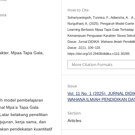
How to Cite
esia
Suhartyaningsih, Tunnisa, F., Adiansha, A. . A.
Nurgufriani, A. (2025). Pengaruh Model Game
Learning Berbasis Mpaa Tapa Gala Terhadap
Kemampuan Penguatan Karakter Siswa Sekol
Dasar.
Jurnal DIDIKA: Wahana Ilmiah Pendidi
Dasar
,
11
(1), 106–118.
kter, Mpaa Tapa Gala,
https://doi.org/10.29408/didika.v11i1.30285
More Citation Formats
Issue
Vol. 11 No. 1 (2025): JURNAL DIDI
WAHANA ILMIAH PENDIDIKAN DA
ruh model pembelajaran
nal Mpa’a Tapa Gala
Section
Latar belakang penelitian
Articles
ejujuran, kerja sama, dan
akan pendekatan kuantitatif