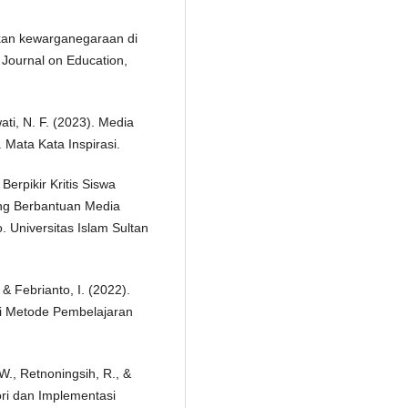
ikan kewarganegaraan di
 Journal on Education,
ati, N. F. (2023). Media
 Mata Kata Inspirasi.
erpikir Kritis Siswa
ng Berbantuan Media
 Universitas Islam Sultan
& Febrianto, I. (2022).
lui Metode Pembelajaran
 W., Retnoningsih, R., &
ori dan Implementasi