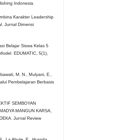
ishing Indonesia.
embina Karakter Leadership
. Jurnal Dimensi
asi Belajar Siswa Kelas 5
 Model. EDUMATIC, 5(1),
abawati, M. N., Mulyani, E.,
alui Pembelajaran Berbasis
RSPEKTIF SEMBOYAN
 MADYA MANGUN KARSA,
KA. Jurnal Review
R., La Abute, E., Husnita,