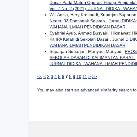
Dasar Pada Materi Operasi Hitung Penjuml
Vol. 7 No. 2 (2021): JURNAL DIDIKA : WA
Wiji Anisa, Hery Kresnadi, Suparjan Suparjan
Negeri 03 Pontianak Selatan
,
Jurnal DIDIKA
WAHANA ILMIAH PENDIDIKAN DASAR
Syahrial Ayub, Ahmad Busyairi, Hikmawati 
Kit IPA Kafah di Sekolah Dasar
,
Jurnal DIDIK
WAHANA ILMIAH PENDIDIKAN DASAR
Suparjan Suparjan, Mariyadi Mariyadi,
PROS
SEKOLAH DASAR DI KALIMANTAN BARAT
JURNAL DIDIKA : WAHANA ILMIAH PENDID
<<
<
2
3
4
5
6
7
8
9
10
11
>
>>
You may also
start an advanced similarity search
for