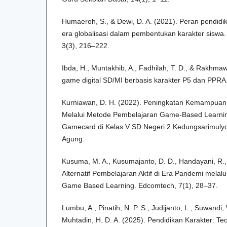
Humaeroh, S., & Dewi, D. A. (2021). Peran pendid
era globalisasi dalam pembentukan karakter siswa.
3(3), 216–222.
Ibda, H., Muntakhib, A., Fadhilah, T. D., & Rakhmaw
game digital SD/MI berbasis karakter P5 dan PPRA.
Kurniawan, D. H. (2022). Peningkatan Kemampuan B
Melalui Metode Pembelajaran Game-Based Learni
Gamecard di Kelas V SD Negeri 2 Kedungsarimulyo.
Agung.
Kusuma, M. A., Kusumajanto, D. D., Handayani, R., 
Alternatif Pembelajaran Aktif di Era Pandemi mela
Game Based Learning. Edcomtech, 7(1), 28–37.
Lumbu, A., Pinatih, N. P. S., Judijanto, L., Suwandi,
Muhtadin, H. D. A. (2025). Pendidikan Karakter: Te