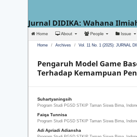
Jurnal DIDIKA: Wahana Ilmia
Home
About
People
Issue
Home
/
Archives
/
Vol. 11 No. 1 (2025): JURNA
Pengaruh Model Game Base
Terhadap Kemampuan Peng
Suhartyaningsih
Program Studi PGSD STKIP Taman Siswa Bima, Indon
Faiqa Tunnisa
Program Studi PGSD STKIP Taman Siswa Bima, Indon
Adi Apriadi Adiansha
Program Studi PGSD STKIP Taman Siswa Bima, Indon